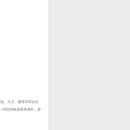
弗他、大卫、撒母耳和众先
一同在耶稣基督再来时，参