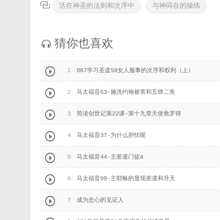

活在神圣的法则和次序中
与神同在的操练
猜你也喜欢


1
067学习圣道59女人服事的次序和权利（上）

2
马太福音63-施洗约翰被害和五饼二鱼

3
简读创世记第22课-第十九章天使救罗得

4
马太福音37-为什么胆怯呢

5
马太福音44-主差遣门徒a

6
马太福音99-主耶稣的显现差遣和升天

7
成为忠心的见证人