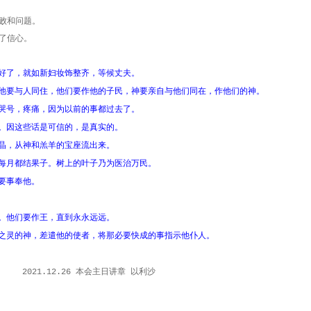
败和问题。
了信心。
好了，就如新妇妆饰整齐，等候丈夫。
他要与人同住，他们要作他的子民，神要亲自与他们同在，作他们的神。
哭号，疼痛，因为以前的事都过去了。
。因这些话是可信的，是真实的。
晶，从神和羔羊的宝座流出来。
每月都结果子。树上的叶子乃为医治万民。
要事奉他。
。他们要作王，直到永永远远。
之灵的神，差遣他的使者，将那必要快成的事指示他仆人。
本会主日讲章
以利沙
2021.12.26