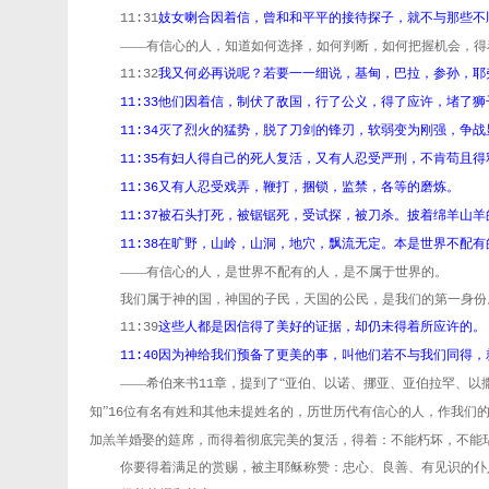
妓女喇合因着信，曾和和平平的接待探子，就不与那些不
11:31
——有信心的人，知道如何选择，如何判断，如何把握机会，得
我又何必再说呢？若要一一细说，基甸，巴拉，参孙，耶
11:32
他们因着信，制伏了敌国，行了公义，得了应许，堵了狮
11:33
灭了烈火的猛势，脱了刀剑的锋刃，软弱变为刚强，争战
11:34
有妇人得自己的死人复活，又有人忍受严刑，不肯苟且得
11:35
又有人忍受戏弄，鞭打，捆锁，监禁，各等的磨炼。
11:36
被石头打死，被锯锯死，受试探，被刀杀。披着绵羊山羊
11:37
在旷野，山岭，山洞，地穴，飘流无定。本是世界不配有
11:38
——有信心的人，是世界不配有的人，是不属于世界的。
我们属于神的国，神国的子民，天国的公民，是我们的第一身份
这些人都是因信得了美好的证据，却仍未得着所应许的。
11:39
因为神给我们预备了更美的事，叫他们若不与我们同得，
11:40
——希伯来书
章，提到了“亚伯、以诺、挪亚、亚伯拉罕、以
11
知”
位有名有姓和其他未提姓名的，历世历代有信心的人，作我们
16
加羔羊婚娶的筵席，而得着彻底完美的复活，得着：不能朽坏，不能
你要得着满足的赏赐，被主耶稣称赞：忠心、良善、有见识的仆