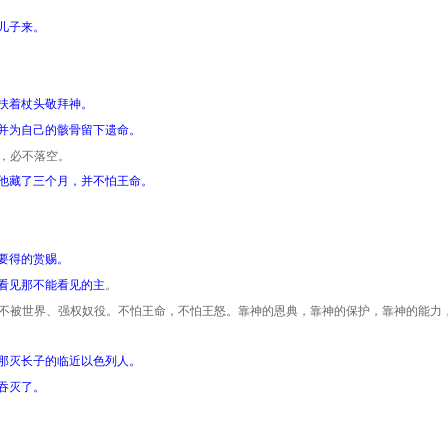
儿子来。
扶着杖头敬拜神。
并为自己的骸骨留下遗命。
，必不落空。
他藏了三个月，并不怕王命。
要得的赏赐。
看见那不能看见的主
。
不被世界、强权奴役。不怕王命，不怕王怒。靠神的恩典，靠神的保护，靠神的能力
那灭长子的临近以色列人。
吞灭了。