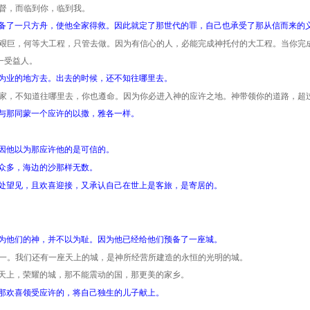
督，而临到你，临到我。
备了一只方舟，使他全家得救。因此就定了那世代的罪，自己也承受了那从信而来的
艰巨，何等大工程，只管去做。因为有信心的人，必能完成神托付的大工程。当你完
一受益人。
为业的地方去。出去的时候，还不知往哪里去。
家，不知道往哪里去，你也遵命。因为你必进入神的应许之地。神带领你的道路，超
与那同蒙一个应许的以撒，雅各一样。
因他以为那应许他的是可信的。
众多，海边的沙那样无数。
处望见，且欢喜迎接，又承认自己在世上是客旅，是寄居的。
为他们的神，并不以为耻。因为他已经给他们预备了一座城。
一。我们还有一座天上的城，是神所经营所建造的永恒的光明的城。
天上，荣耀的城，那不能震动的国，那更美的家乡。
那欢喜领受应许的，将自己独生的儿子献上。