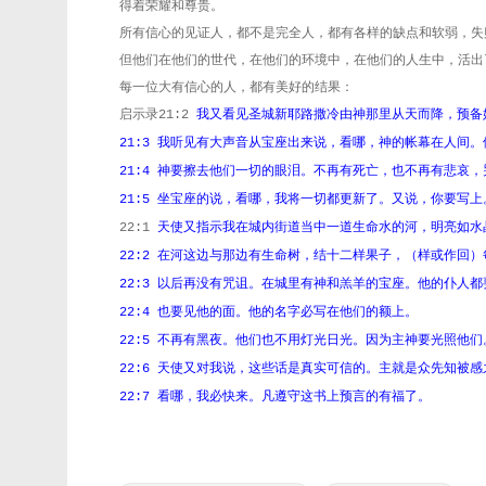
得着荣耀和尊贵。
所有信心的见证人，都不是完全人，都有各样的缺点和软弱，失
但他们在他们的世代，在他们的环境中，在他们的人生中，活出
每一位大有信心的人，都有美好的结果：
启示录
我又看见圣城新耶路撒冷由神那里从天而降，预备
21:2
我听见有大声音从宝座出来说，看哪，神的帐幕在人间。
21:3
神要擦去他们一切的眼泪。不再有死亡，也不再有悲哀，
21:4
坐宝座的说，看哪，我将一切都更新了。又说，你要写上
21:5
天使又指示我在城内街道当中一道生命水的河，明亮如水
22:1
在河这边与那边有生命树，结十二样果子，（样或作回）
22:2
以后再没有咒诅。在城里有神和羔羊的宝座。他的仆人都
22:3
也要见他的面。他的名字必写在他们的额上。
22:4
不再有黑夜。他们也不用灯光日光。因为主神要光照他们
22:5
天使又对我说，这些话是真实可信的。主就是众先知被感
22:6
看哪，我必快来。凡遵守这书上预言的有福了。
22:7