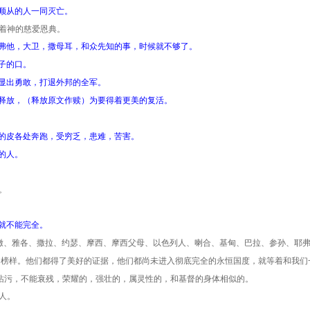
顺从的人一同灭亡。
着神的慈爱恩典。
弗他，大卫，撒母耳，和众先知的事，时候就不够了。
子的口。
显出勇敢，打退外邦的全军。
释放，（释放原文作赎）为要得着更美的复活。
的皮各处奔跑，受穷乏，患难，苦害。
的人。
。
就不能完全。
撒、雅各、撒拉、约瑟、摩西、摩西父母、以色列人、喇合、基甸、巴拉、参孙、耶
的榜样。他们都得了美好的证据，他们都尚未进入彻底完全的永恒国度，就等着和我们
玷污，不能衰残，荣耀的，强壮的，属灵性的，和基督的身体相似的。
人。