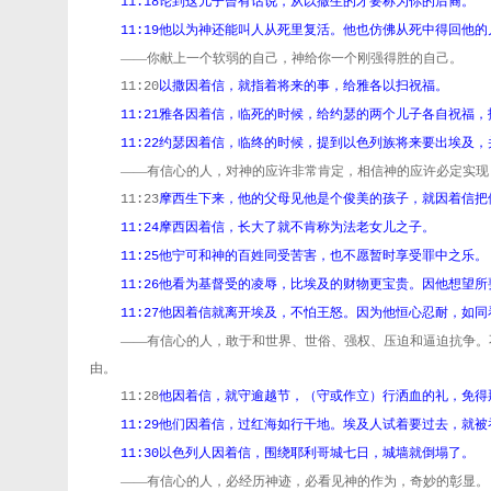
论到这儿子曾有话说，从以撒生的才要称为你的后裔。
11:18
他以为神还能叫人从死里复活。他也仿佛从死中得回他的
11:19
——你献上一个软弱的自己，神给你一个刚强得胜的自己。
以撒因着信，就指着将来的事，给雅各以扫祝福。
11:20
雅各因着信，临死的时候，给约瑟的两个儿子各自祝福，
11:21
约瑟因着信，临终的时候，提到以色列族将来要出埃及，
11:22
——有信心的人，对神的应许非常肯定，相信神的应许必定实现
摩西生下来，他的父母见他是个俊美的孩子，就因着信把
11:23
摩西因着信，长大了就不肯称为法老女儿之子。
11:24
他宁可和神的百姓同受苦害，也不愿暂时享受罪中之乐。
11:25
他看为基督受的凌辱，比埃及的财物更宝贵。因他想望所
11:26
他因着信就离开埃及，不怕王怒。因为他恒心忍耐，如同
11:27
——有信心的人，敢于和世界、世俗、强权、压迫和逼迫抗争。
由。
他因着信，就守逾越节，（守或作立）行洒血的礼，免得
11:28
他们因着信，过红海如行干地。埃及人试着要过去，就被
11:29
以色列人因着信，围绕耶利哥城七日，城墙就倒塌了。
11:30
——有信心的人，必经历神迹，必看见神的作为，奇妙的彰显。