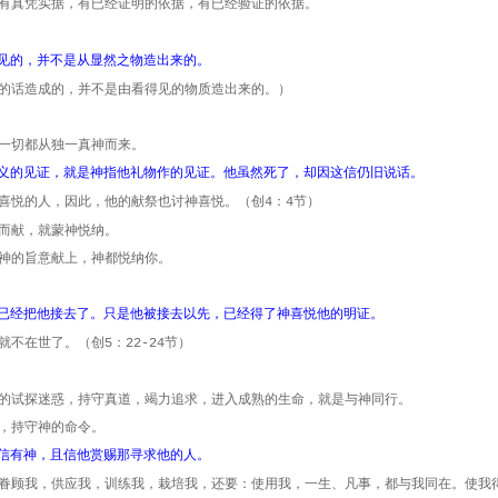
有真凭实据，有已经证明的依据，有已经验证的依据。
见的，并不是从显然之物造出来的。
的话造成的，并不是由看得见的物质造出来的。）
。
一切都从独一真神而来。
义的见证，就是神指他礼物作的见证。他虽然死了，却因这信仍旧说话。
喜悦的人，因此，他的献祭也讨神喜悦。（创
：
节）
4
4
而献，就蒙神悦纳。
神的旨意献上，神都悦纳你。
已经把他接去了。只是他被接去以先，已经得了神喜悦他的明证。
就不在世了。（创
：
节）
5
22-24
的试探迷惑，持守真道，竭力追求，进入成熟的生命，就是与神同行。
，持守神的命令。
信有神，且信他赏赐那寻求他的人。
眷顾我，供应我，训练我，栽培我，还要：使用我，一生、凡事，都与我同在。使我