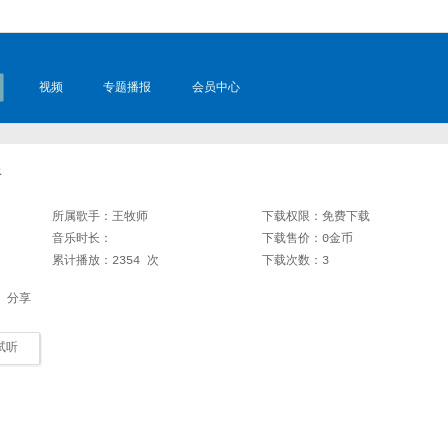
视频
专题播报
会员中心
行
所属歌手：
王牧师
下载权限：免费下载
音乐时长：
下载售价：0金币
累计播放：2354 次
下载次数：3
6 分享
试听