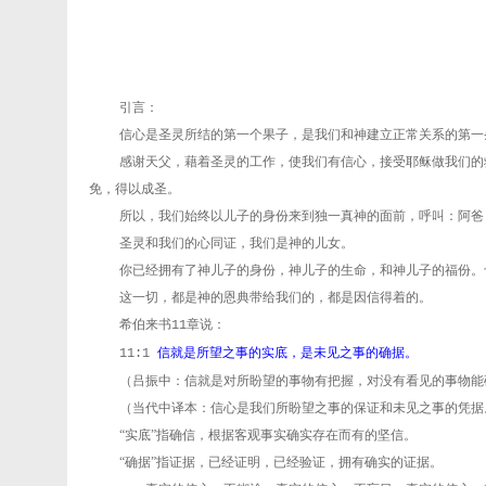
引言：
信心是圣灵所结的第一个果子，是我们和神建立正常关系的第一
感谢天父，藉着圣灵的工作，使我们有信心，接受耶稣做我们的
免，得以成圣。
所以，我们始终以儿子的身份来到独一真神的面前，呼叫：阿爸
圣灵和我们的心同证，我们是神的儿女。
你已经拥有了神儿子的身份，神儿子的生命，和神儿子的福份。
这一切，都是神的恩典带给我们的，都是因信得着的。
希伯来书
章说：
11
信就是所望之事的实底，是未见之事的确据。
11:1
（吕振中：信就是对所盼望的事物有把握，对没有看见的事物能
（当代中译本：信心是我们所盼望之事的保证和未见之事的凭据
“实底”指确信，根据客观事实确实存在而有的坚信。
“确据”指证据，已经证明，已经验证，拥有确实的证据。