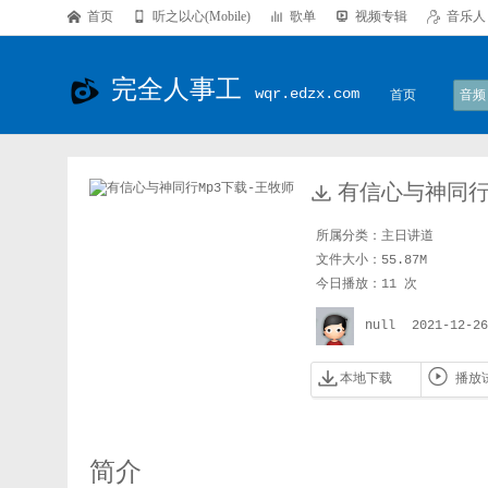

首页

听之以心(Mobile)

歌单

视频专辑

音乐人
完全人事工
wqr.edzx.com
首页
音频

有信心与神同
所属分类：
主日讲道
文件大小：55.87M
今日播放：11 次
null
2021-12-2


本地下载
播放
简介