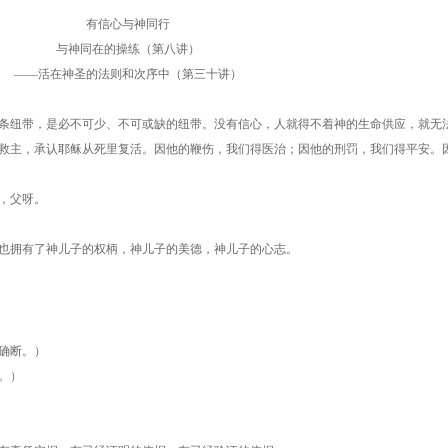
有信心与神同行
与神同在的操练（第八讲）
——活在神圣的法则和次序中（第三十讲）
条纽带，是必不可少、不可或缺的纽带。没有信心，人就得不着神的生命供应，就无
救主，承认耶稣从死里复活。因他的鞭伤，我们得医治；因他的刑罚，我们得平安。
，父呀。
也拥有了神儿子的权柄，神儿子的美德，神儿子的心志。
确断。）
。）