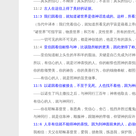
——真实的信心，不糊涂；真实的信心，不盲目；真实的信心，
古人在这信上得了美好的证据。
11:2
我们因着信，就知道诸世界是借神话造成的。这样，所看
11:3
（当代中译本：我们凭着信心，就知道所看见的宇宙是藉着上帝
“诸世界”可指宇宙，物质世界；和万有，灵性世界，所有的世代
——一切可见的和不可见的，都是神创造的，他是万有的源头，
亚伯因着信献祭与神，比该隐所献的更美，因此便得了称
11:4
——亚伯知道献上头生的羊和羊的脂油。关键是自己先成为讨神
所以，有信心的人，就是讨神喜悦的人。你的献祭也照神的喜悦
你的歌颂赞美，你的祷告，你的美善行为，你的钱物奉献，都照
——有信心的人，就是照神的旨意做事。
以诺因着信被接去，不至于见死。人也找不着他，因为神
11:5
——以诺生了玛土撒拉之后，与神同行三百年；神将他取去，他
有信心的人，就与神同行。
——你在耶稣基督里，靠恩典，凭信心，舍己，抵挡并胜过魔鬼
与神同行，就是信靠神，顺服神，跟随神的带领，仰望神的应许
人非有信就不能得神的喜悦。因为到神面前来的人，必须
11:6
我相信：天父在耶稣基督里，爱我，拯救我，拣选我，保护我，