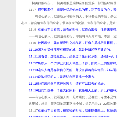
一切美好的福份，一切美善的恩赐和全备的赏赐，都因信耶稣基
挪亚因着信，既蒙神指示他未见的事，动了敬畏的心，预
11:7
——有信心的人，就是听从神吩咐的人，不论要做的事情，多么
心血，都会给你和你的全家，带来极大的祝福。你和你的全家，是第
亚伯拉罕因着信，蒙召的时候，就遵命出去，往将来要得
11:8
——有信心的人，就要遵命而行。即便叫你离开本地、本族、父
他因着信，就在所应许之地作客，好像在异地居住帐棚，
11:9
因为他等候那座有根基的城，就是神所经营所建造的。
11:10
因着信，连撒拉自己，虽然过了生育的岁数，还能怀孕。
11:11
所以从一个仿佛已死的人就生出子孙，如同天上的星那样
11:12
这些人都是存着信心死的，并没有得着所应许的，却从远
11:13
说这样话的人，是表明自己要找一个家乡。
11:14
他们若想念所离开的家乡，还有可以回去的机会。
11:15
他们却羡慕一个更美的家乡，就是在天上的。所以神被称
11:16
——有信心的人，就看清人间，是寄居的，是客旅，今生不是惟
这座城，就是：新天新地新耶路撒冷城，是启示录
章的那
21-22
亚伯拉罕因着信，被试验的时候，就把以撒献上。这便是
11:17