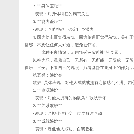
身体羞耻
2. **
**
表现：对身体特征的病态关注
-
能力羞耻
3. **
**
表现：回避挑战、否定自身潜力
-
因为信主而觉得羞愧，因为传道而觉得羞愧，美好正
4.
捆绑，不想让任何人知道，避免被评论。
——这种不良情绪，要用“信心
亲近神”的兵器，
+
以神为乐，虽然自己一无所有一无所能一无所成一无所
喜乐，平安。不看自己的现状，乃看基督在我身上的作为，
第五类：嫉妒类
嫉妒
• 具体表现：对他人成就或拥有之物感到不满、
资源嫉妒
1. **
**
表现：对他人拥有的物质条件耿耿于怀
-
关系嫉妒
2. **
**
表现：监控伴侣社交、过度解读互动
-
成就嫉妒
3. **
**
表现：贬低他人成功、自我贬损
-