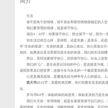
简介
引言
谁不想有个好情绪，谁不喜欢和那些情绪很稳定的人交
我们要管理好情绪，就是保守你心。
箴言
：
节：你要保守你心，胜过保守一切，因为一
4
23
你生活过得怎么样，是得胜，还是失败；是喜乐，还是
作“生命的泉源”。生命的泉源，是由心发出。你心里发出
就好。如果发出亚当里那旧造生命的泉源，我们的生活就糟
所以，圣经说要保守你心，切切保守你心。社会上说管
我们的
“心”，是生命意识活动的中心，是连接灵与魂
虚拟世界及幻想世界；连接今生与永生的一个极其复杂的系
心灵是属灵战场，是魔鬼在此与神争夺人心的据点。人
犹大书
节：亲爱的弟兄啊，你们却要在至圣的真
20-21
生。
罗马书
节：体贴肉体的就是死；体贴圣灵的乃是生
8:6
我们今天讲：管理情绪，就是在基督里保守自己的心，
面的情绪，不良的情绪，消极的情绪，异常的情绪，不可控