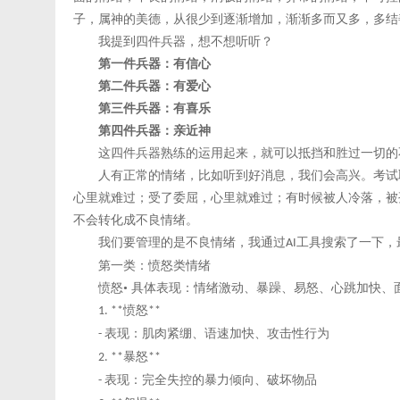
子，属神的美德，从很少到逐渐增加，渐渐多而又多，多结
我提到四件兵器，想不想听听？
第一件兵器：有信心
第二件兵器：有爱心
第三件兵器：有喜乐
第四件兵器：亲近神
这四件兵器熟练的运用起来，就可以抵挡和胜过一切的
人有正常的情绪，比如听到好消息，我们会高兴。考试
心里就难过；受了委屈，心里就难过；有时候被人冷落，被
不会转化成不良情绪。
我们要管理的是不良情绪，我通过
工具搜索了一下，
AI
第一类：愤怒类情绪
愤怒
• 具体表现：情绪激动、暴躁、易怒、心跳加快、
愤怒
1. **
**
表现：肌肉紧绷、语速加快、攻击性行为
-
暴怒
2. **
**
表现：完全失控的暴力倾向、破坏物品
-