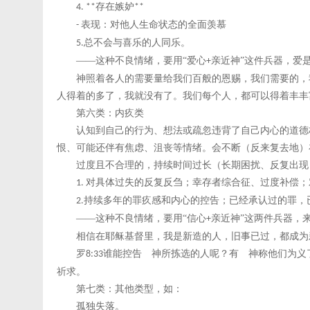
存在嫉妒
4. **
**
表现：对他人生命状态的全面羡慕
-
总不会与喜乐的人同乐。
5.
——这种不良情绪，要用“爱心
亲近神”这件兵器，爱
+
神照着各人的需要量给我们百般的恩赐，我们需要的，
人得着的多了，我就没有了。我们每个人，都可以得着丰丰
第六类：内疚类
认知到自己的行为、想法或疏忽违背了自己内心的道德
恨、可能还伴有焦虑、沮丧等情绪。会不断（反来复去地）
过度且不合理的，持续时间过长（长期困扰、反复出现
对具体过失的反复反刍；幸存者综合征、过度补偿；
1.
持续多年的罪疚感和内心的控告；已经承认过的罪，
2.
——这种不良情绪，要用“信心
亲近神”这两件兵器，
+
相信在耶稣基督里，我是新造的人，旧事已过，都成为
罗
谁能控告 神所拣选的人呢？有 神称他们为义
8:33
祈求。
第七类：其他类型，如：
孤独失落。