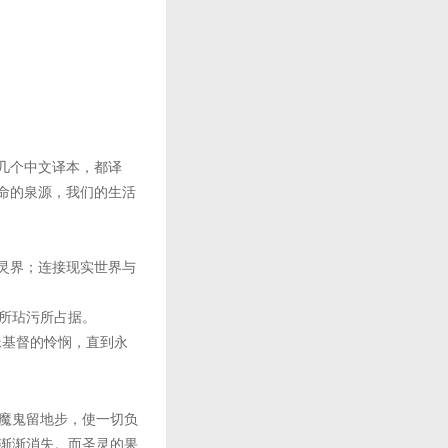
”几个中文译本，都译
命的泉源，我们的生活
灵界；连接现实世界与
所玷污所占据。
稣基督的怜悯，直到永
魔鬼留地步，使一切负
渐渐消失。而圣灵的果