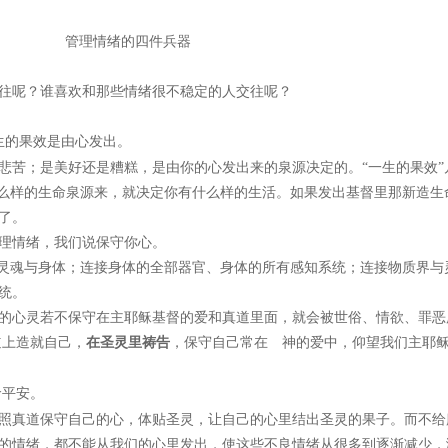
管理情绪的四件兵器
往呢？谁喜欢和那些情绪很不稳定的人交往呢？
生的果效是由心发出。
悲苦；是美好还是糟糕，是由你的心发出来的泉源决定的。
“一生的果效
什么样的生命泉源来，就决定你有什么样的生活。如果发出基督里那新造生
了。
理情绪，我们说保守你心。
、灵魂与身体；连接身体的全部器官、身体的所有感知系统；连接物质界与
统。
的心灵若不保守在主耶稣基督的爱和真道里面，就会被世俗、情欲、罪恶
道上造就自己，
在圣灵里祷告
，保守自己常在 神的爱中，仰望我们主耶
命平安。
照真道保守自己的心，体贴圣灵，让自己的心里结出圣灵的果子。而不给
的情绪，都不能从我们的心里发出，使这些不良情绪从很多到逐渐减少，