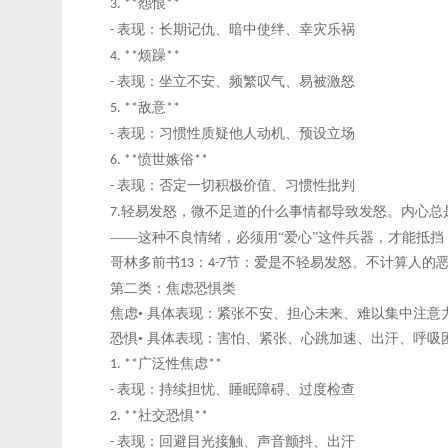
怨恨
3. **
**
表现：长期记仇、暗中使绊、幸灾乐祸
-
烦躁
4. **
**
表现：坐立不安、频繁叹气、易被激怒
-
敌意
5. **
**
表现：习惯性质疑他人动机、预设立场
-
愤世嫉俗
6. **
**
表现：否定一切积极价值、习惯性批判
-
轻易发怒，微不足道的什么事情都导致发怒。内心总
7.
——这种不良情绪，必须用“爱心”这件兵器，才能抵挡
哥林多前书
：
节：爱是不轻易发怒。不计算人的
13
4-7
第二类：焦虑恐惧类
焦虑
• 具体表现：紧张不安、担心未来、难以集中注
恐惧
• 具体表现：害怕、紧张、心跳加速、出汗、呼吸
广泛性焦虑
1. **
**
表现：持续担忧、睡眠障碍、过度检查
-
社交恐惧
2. **
**
表现：回避目光接触、声音颤抖、出汗
-