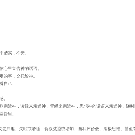
不踏实，不安。
信心里宣告神的话语。
定的事，交托给神。
看自己。
感。
歌亲近神，读经来亲近神，背经来亲近神，思想神的话语来亲近神，随时
基督里。
动失去兴趣、失眠或嗜睡、食欲减退或增加、自我评价低、消极思维、甚至