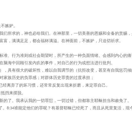
是不嫉妒。
我们所求的，神也必给我们。在神那里，一切美善的恩赐和全备的赏赐，
富富，满满足足，都会福杯满溢。在神面前，不嫉妒，只迫切祈求。
标准、行为准则或社会期望时，所产生的一种负面情绪。会感到内心的痛
在脑海中回顾引发内疚的事件，对自己的行为或想法进行批判。
），具有很大的破坏性，难以自我调节的（抗拒改变，甚至有自我惩罚倾
对家族历史的负罪感；对群体历史罪责的过度承担；
已经离弃了的坏习惯，还常常反复出现来折磨，来定罪自己。
来抵挡来摆脱。
新的了。我承认我的一切罪愆，一切过错，但都靠主耶稣担当和赦免了。
了。
谁能定他们的罪呢？有基督耶稣已经死了，而且从死里复活，现
8:34