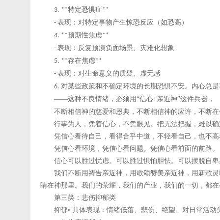
特定恐惧症
3. **
**
表现：对特定事物产生惊恐反应（如恐高）
-
预期性焦虑
4. **
**
表现：反复预演负面场景、灾难化想象
-
存在焦虑
5. **
**
表现：对生命意义的质疑、虚无感
-
对某些政策和不确定环境的长期恐惧不安。内心总是
6.
——这种不良情绪，必须用“信心
亲近神”这件兵器，
+
不断相信神的慈爱和恩典，不断相信神的应许，不断在
行事为人，凭着信心，不凭眼见。把无法把握，难以确
凭信心看待自己，看得合乎中道，不轻看自己，也不高
凭信心看环境，凭信心看问题。凭信心看前面的前路。
信心可以胜过忧虑。可以胜过惧怕胆怯。可以摆脱自卑
我们不断用祷告亲近神，用歌颂赞美亲近神，用新歌灵
睛在神那里。我们的荣耀，我们的产业，我们的一切，都在
第三类：悲伤抑郁类
抑郁
• 具体表现：情绪低落、悲伤、绝望、对日常活