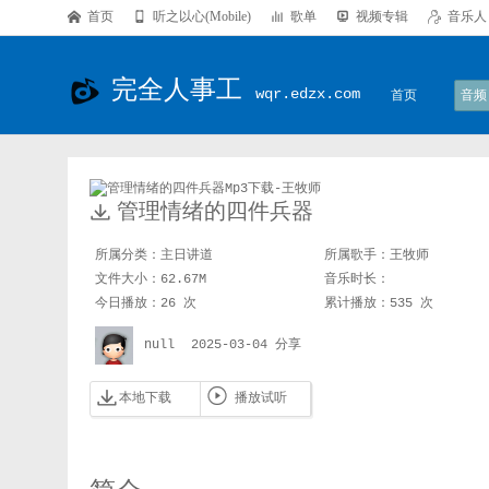

首页

听之以心(Mobile)

歌单

视频专辑

音乐人
完全人事工
wqr.edzx.com
首页
音频

管理情绪的四件兵器
所属分类：
主日讲道
所属歌手：
王牧师
文件大小：62.67M
音乐时长：
今日播放：26 次
累计播放：535 次
null
2025-03-04 分享


本地下载
播放试听