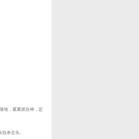
随地，紧紧抓住神，定
有自杀念头。