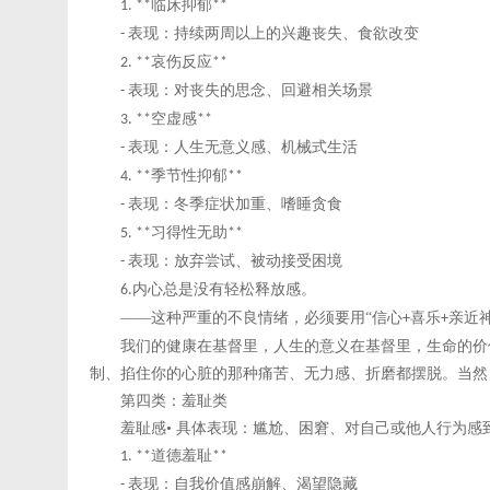
临床抑郁
1. **
**
表现：持续两周以上的兴趣丧失、食欲改变
-
哀伤反应
2. **
**
表现：对丧失的思念、回避相关场景
-
空虚感
3. **
**
表现：人生无意义感、机械式生活
-
季节性抑郁
4. **
**
表现：冬季症状加重、嗜睡贪食
-
习得性无助
5. **
**
表现：放弃尝试、被动接受困境
-
内心总是没有轻松释放感。
6.
——这种严重的不良情绪，必须要用“信心
喜乐
亲近
+
+
我们的健康在基督里，人生的意义在基督里，生命的价
制、掐住你的心脏的那种痛苦、无力感、折磨都摆脱。当然
第四类：羞耻类
羞耻感
• 具体表现：尴尬、困窘、对自己或他人行为感
道德羞耻
1. **
**
表现：自我价值感崩解、渴望隐藏
-