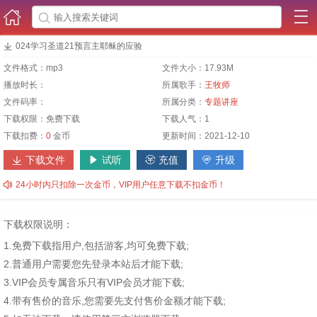




024学习圣道21预言主耶稣的应验
文件格式：
mp3
文件大小：
17.93M
播放时长：
所属歌手：
王牧师
文件码率：
所属分类：
专题讲座
下载权限：
免费下载
下载人气：
1
下载扣费：
0
金币
更新时间：
2021-12-10
下载文件
试听
充值
升级





24小时内只扣除一次金币，VIP用户任意下载不扣金币！
下载权限说明：
1.免费下载指用户,包括游客,均可免费下载;
2.普通用户需要您先登录本站后才能下载;
3.VIP会员专属音乐只有VIP会员才能下载;
4.带有售价的音乐,您需要先支付售价金额才能下载;