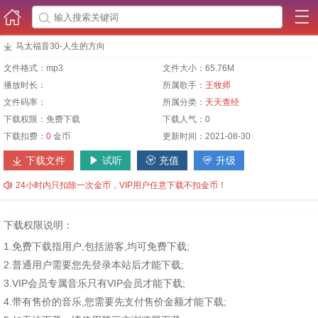




马太福音30-人生的方向
文件格式：
mp3
文件大小：
65.76M
播放时长：
所属歌手：
王牧师
文件码率：
所属分类：
天天查经
下载权限：
免费下载
下载人气：
0
下载扣费：
0
金币
更新时间：
2021-08-30
下载文件
试听
充值
升级





24小时内只扣除一次金币，VIP用户任意下载不扣金币！
下载权限说明：
1.免费下载指用户,包括游客,均可免费下载;
2.普通用户需要您先登录本站后才能下载;
3.VIP会员专属音乐只有VIP会员才能下载;
4.带有售价的音乐,您需要先支付售价金额才能下载;