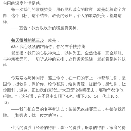
包围的
深度的满足感。
每一次我们的歌颂赞美，用心灵和诚实的敬拜，就是朝着这个方
向、这个目标、这个结果。教会的敬拜，个人的歌颂赞美，都是这
样。
——宣告：我要以欢乐的嘴唇赞美神。
每天得胜的第三步
，就是：
我心紧紧的跟随你。你的右手扶持我。
63:8
就是指：我们的心以神为主、以神为王、全然信靠、完全顺服、
与神亲密无间、一切听从神的安排，这样紧紧跟随，就必看见神的扶
持：
你紧紧地与神同行，遵主命令，在一切的事上，神都帮助你，坚
固你，拯救你，保护你。给你智慧，给你资源，提醒你，感动你，让
你顺利，通达。正如我们宣读过
“
大卫无论往哪里去，耶和华都使他
得胜。
”
（这句话，在圣经中出现了
次。撒下
、
；代上
、
4
8:6
14
18:6
）
13
——我们把自己的名字替进去：某某无论往哪里去，神都使我得
胜。（和旁边，找一位对他说）。
生活的得胜（经济的得胜，事业的得胜，服事的得胜，家庭的得