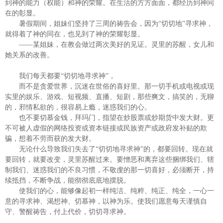
到神的能力（权能）和神的荣耀。在生活的方方面面，都经历到神同
在的彰显。
暑假期间，姐妹们坚持了三周的祷告会，因为
“切切地”寻求神，
就得着了神的同在，也见到了神的荣耀彰显。
——某姐妹，在教会做过两次美好的见证。灵里的苏醒，女儿和
她关系的改善。
我们每天都要
“切切地寻求神”，
而不是贪爱世界，沉迷在世俗的喜好里。那一切手机或电视或现
实里的娱乐、游戏、短视频、直播、短剧，那些爽文，搞笑的，无聊
的，邪情私欲的，很容易上瘾，迷惑我们的心。
也不要切慕金钱，拜玛门，指望在炒股票或炒期货中发大财。更
不可被人虚假的网络投资或资本链接或民族资产或政府发补贴的欺
骗，想着不劳而获的发大财。
无论什么导致我们失去了
“切切地寻求神”的，都要回转。现在就
要回转，就要改变，灵里苏醒过来。要憎恶和离弃这些捆绑我们、辖
制我们、迷惑我们的不良习惯，不敬虔的那一切喜好，必须断开，持
续抵挡，不断争战，能彻彻底底地摆脱。
使我们的心，能够像起初一样纯洁、纯粹、纯正、纯全，一心一
意的寻求神、渴想神、切慕神，以神为乐。使我们愿意每天谨慎自
守、警醒祷告，付上代价，切切寻求神。