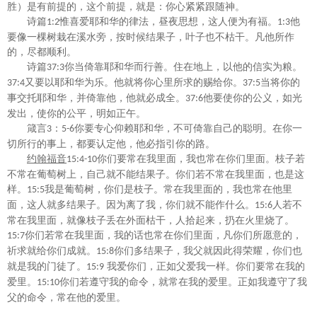
胜）是有前提的，这个前提，就是：你心紧紧跟随神。
诗篇
惟喜爱耶和华的律法，昼夜思想，这人便为有福。
他
1:2
1:3
要像一棵树栽在溪水旁，按时候结果子，叶子也不枯干。凡他所作
的，尽都顺利。
诗篇
你当倚靠耶和华而行善。住在地上，以他的信实为粮。
37:3
又要以耶和华为乐。他就将你心里所求的赐给你。
当将你的
37:4
37:5
事交托耶和华，并倚靠他，他就必成全。
他要使你的公义，如光
37:6
发出，使你的公平，明如正午。
箴言
：
你要专心仰赖耶和华，不可倚靠自己的聪明。在你一
3
5-6
切所行的事上，都要认定他，他必指引你的路。
约翰福音
你们要常在我里面，我也常在你们里面。枝子若
15:4
-10
不常在葡萄树上，自己就不能结果子。你们若不常在我里面，也是这
样。
我是葡萄树，你们是枝子。常在我里面的，我也常在他里
15:5
面，这人就多结果子。因为离了我，你们就不能作什么。
人若不
15:6
常在我里面，就像枝子丢在外面枯干，人拾起来，扔在火里烧了。
你们若常在我里面，我的话也常在你们里面，凡你们所愿意的，
15:7
祈求就给你们成就。
你们多结果子，我父就因此得荣耀，你们也
15:8
就是我的门徒了。
我爱你们，正如父爱我一样。你们要常在我的
15:9
爱里。
你们若遵守我的命令，就常在我的爱里。正如我遵守了我
15:10
父的命令，常在他的爱里。