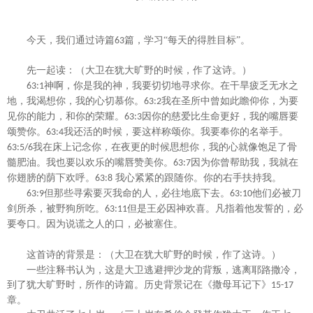
今天，我们通过诗篇
篇，学习“每天的得胜目标”。
63
先一起读：
（大卫在犹大旷野的时候，作了这诗。）
神
啊
，你是我的神，我要切切地寻求你。在干旱疲乏无水之
63:1
地，我渴想你，我的心切慕你。
我在圣所中曾如此瞻仰你，为要
63:2
见你的能力，和你的荣耀。
因你的慈爱比生命更好，我的嘴唇要
63:3
颂赞你。
我还活的时候，要这样称颂你。我要奉你的名举手。
63:4
我在床上记念你，在夜更的时候思想你，我的心就像饱足了骨
63:5
/6
髓肥油。我也要以欢乐的嘴唇赞美你。
因为你曾帮助我，我就在
63:7
你翅膀的荫下欢呼。
我心紧紧的跟随你。你的右手扶持我。
63:8
但那些寻索要灭我命的人，必往地底下去。
他们必被刀
63:9
63:10
剑所杀，被野狗所吃。
但是王必因神欢喜。凡指着他发誓的，必
63:11
要夸口。因为说谎之人的口，必被塞住。
这首诗的背景是：
（大卫在犹大旷野的时候，作了这诗。）
一些注释书认为，这是大卫逃避押沙龙的背叛，逃离耶路撒冷，
到了犹大旷野时，所作的诗篇。历史背景记在《撒母耳记下》
15-17
章。