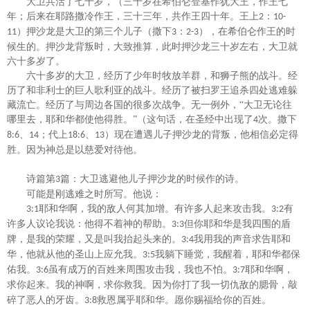
大卫共活了七十岁，（三十岁在希伯仑登基作犹大王，作王七
年；后来在耶路撒冷作王，三十三年，共作王四十年。王上
：
2
10-
）押沙龙是大卫的第三个儿子（撒下
：
），在希伯仑作王的时
11
3
2-3
候生的。押沙龙背叛时，大致推算，此时押沙龙三十岁左右，大卫就
六十多岁了。
六十多岁的大卫，经历了少年时牧放羊群，和狮子熊的战斗。经
历了和非利士的巨人歌利亚的战斗。经历了被扫罗王追杀四处逃难躲
藏流亡。经历了与周边各国的很多次战争。无一例外，
“
大卫无论往
哪里去，耶和华都使他得胜。
”
（这句话，在圣经中出现了
次。撒下
4
、
；代上
、
）
现在遭遇儿子押沙龙的背叛，他相信必定得
8:6
14
18:6
13
胜。因为神总是以慈爱对待他。
诗篇第
篇：大卫逃避他儿子押沙龙的时候作的诗。
3
可能是刚逃难之时所写。他说：
耶和华
啊
，我的敌人何其加增。有许多人起来攻击我。
有
3:1
3:2
许多人议论我说
：
他得不着神的帮助。
但你耶和华是我四围的盾
3:3
牌
，
是我的荣耀，又是叫我抬起头来的。
我用我的声音求告耶和
3:4
华，他就从他的圣山上应允我。
我躺下睡觉
，
我醒着
，
耶和华都保
3:5
佑我。
虽有成万的百姓来周围攻击我，我也不怕。
耶和华
啊
，
3:6
3:7
求你起来。我的神
啊
，求你救我。因为你打了我一切仇敌的腮骨，敲
碎了恶人的牙齿。
救恩属乎耶和华。愿你赐福给你的百姓。
3:8