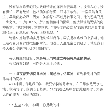
没有陷在昨天犯罪失败所带来的痛苦自责羞辱中，没有灰心，没
有惧怕，没有绝望，他相信神的慈爱，罪得了赦免。
“一宿虽然有哭
泣，早晨便必欢呼。因为，神的怒气不过是转眼之间，他的恩典乃是
一生之久。”（诗
：
）所以他相信神的拯救，他放胆坦然无惧的向
30
5
神祈求。“
我的神
啊
，求你救我。
”他相信神必垂听“
我用我的声音求告
耶和华，他就从他的圣山上应允我。
”
诗篇
篇如果确实是他逃难时所作，应该是在逃难的中后期，他
63
已经有百分百得胜把握的时间。他说出人生最宝贵的经历，就是我们
今天要分享的“每天的得胜目标”。
每天得胜的目标，就是
每天与神建立并保持亲密的关系
。
根据诗篇
篇，可以分为三个步骤：
63
一：
昼夜都要切切寻求神，渴想神，切慕神
，直到看见神的面，
得着神的同在：
神
啊
，你是我的神，我要切切地寻求你。在干旱疲乏无水之
63:1
地，我渴想你，我的心切慕你。
我在圣所中曾如此瞻仰你，为要
63:2
见你的能力，和你的荣耀。
：
方向
：神。
“
神
啊
，你是我的神
”
1