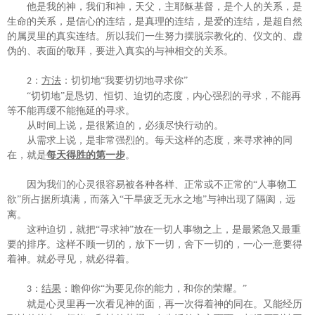
他是我的神，我们和神，天父，主耶稣基督，是个人的关系，是
生命的关系，是信心的连结，是真理的连结，是爱的连结，是超自然
的属灵里的真实连结。所以我们一生努力摆脱宗教化的、仪文的、虚
伪的、表面的敬拜，要进入真实的与神相交的关系。
：
方法
：切切地
“
我要切切地寻求你
”
2
“切切地”是恳切、恒切、迫切的态度，内心强烈的寻求，不能再
等不能再缓不能拖延的寻求。
从时间上说，是很紧迫的，必须尽快行动的。
从需求上说，是非常强烈的。每天这样的态度，来寻求神的同
在，就是
每天得胜的第一步
。
因为我们的心灵很容易被各种各样、正常或不正常的
“人事物工
欲”所占据所填满，而落入“
干旱疲乏无水之地
”与神出现了隔阂，远
离。
这种迫切，就把
“寻求神”放在一切人事物之上，是最紧急又最重
要的排序。这样不顾一切的，放下一切，舍下一切的，一心一意要得
着神。就必寻见，就必得着。
：
结果
：
瞻仰你
“
为要见你的能力，和你的荣耀。
”
3
就是心灵里再一次看见神的面，再一次得着神的同在。又能经历