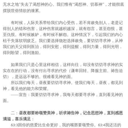
无水之地
”失去了渴想神的心。我们惟有“渴想神、切慕神”，才能彻底
摆脱世俗情欲的缠累。
有时候，人际关系带给我们内心受伤，若不肯赦免别人，老是记
得别人的错和伤害，这种伤害就越积越深，就有怨言，甚至怨恨，甚
至仇恨。有时候嫉妒，有时候不解怨。这种情况下，引起我们的内心
枯干失落软弱疲乏。我们要选择饶恕选择赦免，要切切寻求神，从神
我们的天父得到医治，得到安慰，得到提醒，得到力量，得到光明，
得到盼望，得到激励。
如果我们只是心里这样相信，这样向往，却没有切切寻求神的实
实在在的行动，没有付出寻求的代价（谦卑回转、降服主前、祷告迫
切），是远远不够的。很难看见神的面。
所以我们每天，昼夜要切切寻求神。使我们每天，昼夜，都见到
神，看见他的能力和荣耀。
——宣告：我要切切寻求神，我每天都要寻求神，直到看见神的
面。
二：
昼夜都要称颂赞美神，祈求祷告神，记念思想神，直到感恩
满溢，喜乐满足
：
因你的慈爱比生命更好，我的嘴唇要颂赞你。
我还活的
63:3
63:4