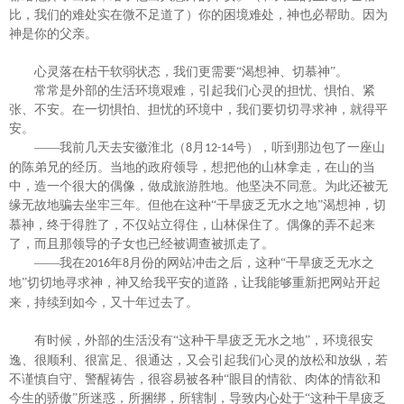
比，我们的难处实在微不足道了）你的困境难处，神也必帮助。因为
神是你的父亲。
心灵落在枯干软弱状态，我们更需要
“渴想神、切慕神”。
常常是外部的生活环境艰难，引起我们心灵的担忧、惧怕、紧
张、不安。在一切惧怕、担忧的环境中，我们要切切寻求神，就得平
安。
——我前几天去安徽淮北（
月
号），听到那边包了一座山
8
12-14
的陈弟兄的经历。当地的政府领导，想把他的山林拿走，在山的当
中，造一个很大的偶像，做成旅游胜地。他坚决不同意。为此还被无
缘无故地骗去坐牢三年。但他在这种“
干旱疲乏无水之地
”渴想神，切
慕神，终于得胜了，不仅站立得住，山林保住了。偶像的弄不起来
了，而且那领导的子女也已经被调查被抓走了。
——我在
年
月份的网站冲击之后，这种“
干旱疲乏无水之
2016
8
地
”切切地寻求神，神又给我平安的道路，让我能够重新把网站开起
来，持续到如今，又十年过去了。
有时候，外部的生活没有
“这种
干旱疲乏无水之地
”，环境很安
逸、很顺利、很富足、很通达，又会引起我们心灵的放松和放纵，若
不谨慎自守、警醒祷告，很容易被各种“眼目的情欲、肉体的情欲和
今生的骄傲”所迷惑，所捆绑，所辖制，导致内心处于“这种
干旱疲乏