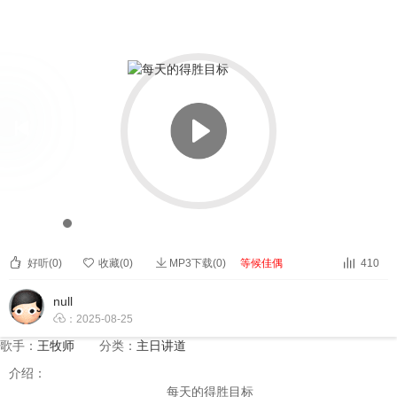


每天的得胜目标


00:00
00:00



好听(
0
)

收藏(
0
)
MP3下载(0)
等候佳偶
410
null

：2025-08-25
歌手：
王牧师
分类：
主日讲道
介绍：
每天的得胜目标