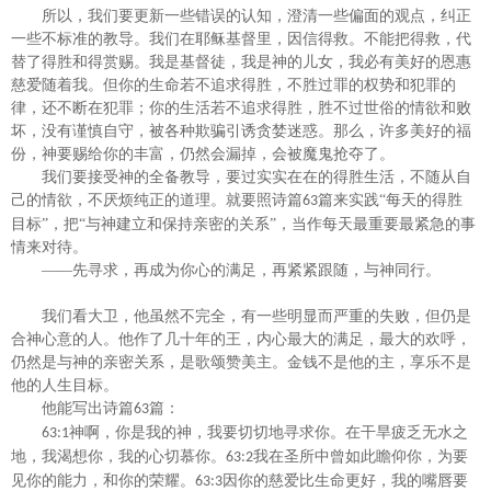
所以，我们要更新一些错误的认知，澄清一些偏面的观点，纠正
一些不标准的教导。我们在耶稣基督里，因信得救。不能把得救，代
替了得胜和得赏赐。我是基督徒，我是神的儿女，我必有美好的恩惠
慈爱随着我。但你的生命若不追求得胜，不胜过罪的权势和犯罪的
律，还不断在犯罪；你的生活若不追求得胜，胜不过世俗的情欲和败
坏，没有谨慎自守，被各种欺骗引诱贪婪迷惑。那么，许多美好的福
份，神要赐给你的丰富，仍然会漏掉，会被魔鬼抢夺了。
我们要接受神的全备教导，要过实实在在的得胜生活，不随从自
己的情欲，不厌烦纯正的道理。就要照诗篇
篇来实践“每天的得胜
63
目标”，把“与神建立和保持亲密的关系”，当作每天最重要最紧急的事
情来对待。
——先寻求，再成为你心的满足，再紧紧跟随，与神同行。
我们看大卫，他虽然不完全，有一些明显而严重的失败，但仍是
合神心意的人。他作了几十年的王，内心最大的满足，最大的欢呼，
仍然是与神的亲密关系，是歌颂赞美主。金钱不是他的主，享乐不是
他的人生目标。
他能写出诗篇
篇：
63
神
啊
，你是我的神，我要切切地寻求你。在干旱疲乏无水之
63:1
地，我渴想你，我的心切慕你。
我在圣所中曾如此瞻仰你，为要
63:2
见你的能力，和你的荣耀。
因你的慈爱比生命更好，我的嘴唇要
63:3