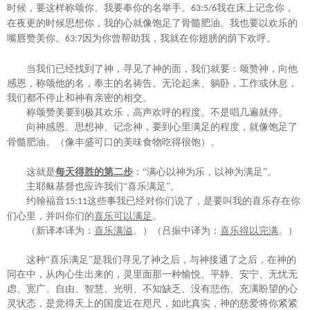
时候，要这样称颂你。我要奉你的名举手。
我在床上记念你，
63:5
/6
在夜更的时候思想你，我的心就像饱足了骨髓肥油。我也要以欢乐的
嘴唇赞美你。
因为你曾帮助我，我就在你翅膀的荫下欢呼。
63:7
当我们已经找到了神，寻见了神的面，我们就要：颂赞神，向他
感恩，称颂他的名，奉主的名祷告。无论起来、躺卧，工作或休息，
我们都不停止和神有亲密的相交。
称颂赞美要到极其欢乐，高声欢呼的程度。不是唱几遍就停。
向神感恩、思想神、记念神，要到心里满足的程度，就像
饱足了
骨髓肥油。
（像丰盛可口的美味食物吃得很饱）。
这就是
每天得胜的第二步
：
“满心以神为乐，以神为满足”。
主耶稣基督也应许我们
“喜乐满足”。
约翰福音
这些事我已经对你们说了，是要叫我的喜乐存在你
15:11
们心里，并叫你们的
喜乐可以满足
。
（新译本
译为：
喜乐满溢
。）（吕振中
译为：
喜乐得以完满
。）
这种
“喜乐
满足
”是我们
寻见了神之后，
与神接通了之后，
在神的
同在中，
从内心
生
出来的，
灵
里面那一种愉悦、平静、安宁
、无忧无
虑、宽广、自由、智慧、光明、不知缺乏、没有悲伤、充满盼望
的心
灵状态，是
觉得天上的国度近在咫尺，如此真实，神的慈爱将你紧紧