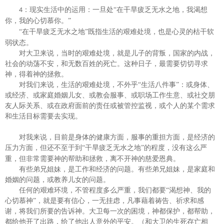
：现实生活中的运用：一旦处“
在干旱疲乏无水之地，我渴想
4
你，我的心切慕你。
”
“在
干旱疲乏无水之地
”既指生活的艰难处境，也是心灵的枯干软
弱状态。
对大卫来说，当时的艰难处境，就是儿子的背叛，国家的内战，
社会的动荡不安，和无数百姓的死亡。这种日子，最需要切切寻求
神，得着神的拯救。
对我们来说，生活的艰难处境，不外乎
“生活八件事”：或
身体、
或
经济、
或
家庭
婚姻儿女
、
或
教会
服事
、
或
职场
工作生意
、
或
社交
朋
友人际关系
、
或在政府面前的责任或被管控监视，或
个人的
某个
需求
和
生活目标需要去实现
。
对我来说，目前是身体的健康方面，服事的重担方面，是经济的
压力方面，但还不至于到
“
干旱疲乏无水之地
”的程度，没有这么严
重，但非常需要神的帮助和拯救，离不开神的慈爱恩典。
有些弟兄姐妹，是工作和经济的问题。有些弟兄姐妹，是家庭和
婚姻的问题，或教养儿女的问题。
任何的艰难环境，不管程度多么严重，我们都要
“渴想神、我的
心切慕神”，就是要有信心，一无挂虑，凡事藉着祷告、祈求和感
谢，将我们所要的告诉神。大卫每一次的困境，神都保护，都帮助，
都给他开了出路，给了他出人意外的平安。（和大卫的生死存亡相