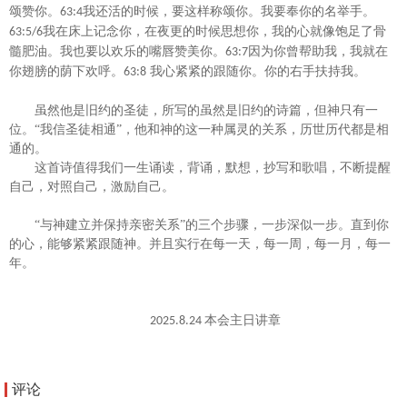
颂赞你。
我还活的时候，要这样称颂你。我要奉你的名举手。
63:4
我在床上记念你，在夜更的时候思想你，我的心就像饱足了骨
63:5
/6
髓肥油。我也要以欢乐的嘴唇赞美你。
因为你曾帮助我，我就在
63:7
你翅膀的荫下欢呼。
我心紧紧的跟随你。你的右手扶持我。
63:8
虽然他是旧约的圣徒，所写的虽然是旧约的诗篇，但神只有一
位。
“我信圣徒相通”，他和神的这一种属灵的关系，历世历代都是相
通的。
这首诗值得我们一生诵读，背诵，默想，抄写和歌唱，不断提醒
自己，对照自己，激励自己。
“与神建立并保持亲密关系”的三个步骤，一步深似一步。直到你
的心，能够紧紧跟随神。并且实行在每一天，每一周，每一月，每一
年。
本会主日讲章
2025.8.24