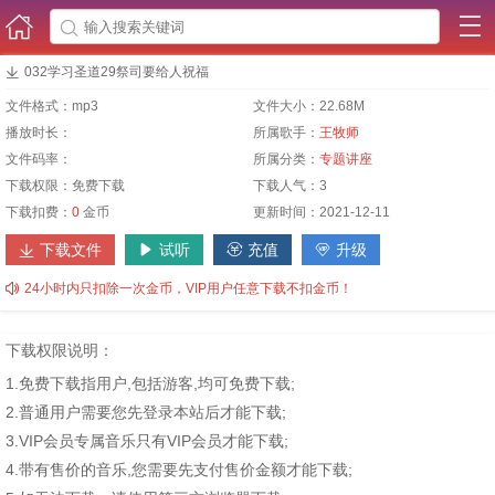




032学习圣道29祭司要给人祝福
文件格式：
mp3
文件大小：
22.68M
播放时长：
所属歌手：
王牧师
文件码率：
所属分类：
专题讲座
下载权限：
免费下载
下载人气：
3
下载扣费：
0
金币
更新时间：
2021-12-11
下载文件
试听
充值
升级





24小时内只扣除一次金币，VIP用户任意下载不扣金币！
下载权限说明：
1.免费下载指用户,包括游客,均可免费下载;
2.普通用户需要您先登录本站后才能下载;
3.VIP会员专属音乐只有VIP会员才能下载;
4.带有售价的音乐,您需要先支付售价金额才能下载;