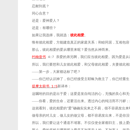
忍耐到底？
同心合意？
还是：爱神爱人？
还是：有哪些？
如果让我选择，我就选：
彼此相爱
。
惟有彼此相爱，方能建造真正的家庭关系：和睦同居，互相包容
那么，彼此相爱的爱从哪里来呢？爱当然从神而来。
约翰壹书
亲爱的弟兄啊，我们应当彼此相爱。因为爱是从
4:7
所以，我们要想和儿女彼此相爱，和父母彼此相爱，夫妻彼此相
——第一步，大家都达标了吧？
——你已经认识神了，你已经接受主耶稣为救主了，你已经重生
提摩太前书
新译本：
1:5
这嘱咐的目的是出于爱；这爱是发自纯洁的心，无愧的良心和无
——你看，爱的生命，还要活出来。透过内心的纯洁而不污秽；
这就看到，彼此相爱的“爱”确确实实来之不易，很不容易发出来
做母亲的对儿女，做儿女的做父母，都不容易发出来，不是你没
所以，我们要让这个通道不堵塞。不仅仅使全家都归主，接上爱