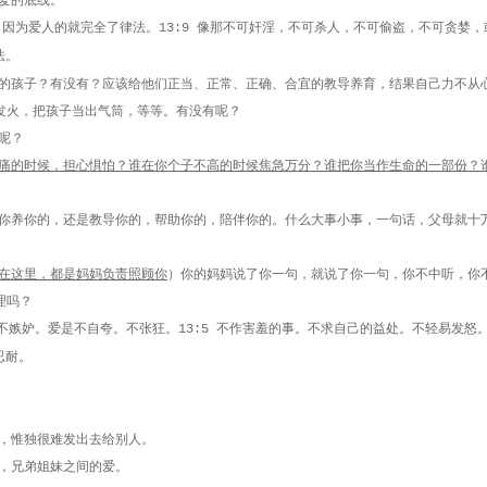
爱的底线。
。因为爱人的就完全了律法。
像那不可奸淫，不可杀人，不可偷盗，不可贪婪，
13:9
法。
的孩子？有没有？应该给他们正当、正常、正确、合宜的教导养育，结果自己力不从
发火，把孩子当出气筒，等等。有没有呢？
呢？
痛的时候，担心惧怕？谁在你个子不高的时候焦急万分？谁把你当作生命的一部份？
你养你的，还是教导你的，帮助你的，陪伴你的。什么大事小事，一句话，父母就十
在这里，都是妈妈负责照顾你
）你的妈妈说了你一句，就说了你一句，你不中听，你
理吗？
不嫉妒。爱是不自夸。不张狂。
不作害羞的事。不求自己的益处。不轻易发怒
13:5
忍耐。
，惟独很难发出去给别人。
，兄弟姐妹之间的爱。