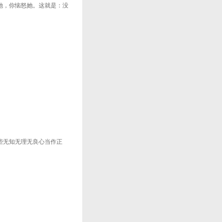
她，你恼怒她。这就是：没
些无知无理无良心当作正