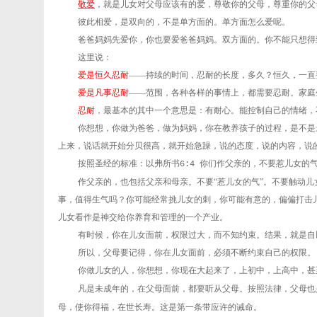
敬爱
，就是儿女对父母应该有的爱，尊敬你的父母，尊重你的父
彼此相爱，是双向的，不是单方面的。单方面怎么爱呢。
爸爸妈妈先爱你，你也要爱爸爸妈妈。双方面的。你不能只想得
这里说：
爱是恒久忍耐
——持续的时间，忍耐的长度，多久？恒久，一直
爱是凡事忍耐
——范围，各种各样的事情上，都需要忍耐。家庭
忍耐
，最基本的其中一个意思是：有耐心。能控制自己的情绪，
你想想，你做为爸爸，做为妈妈，你在教养孩子的过程，是不是
上来，说话就开始分贝很高，就开始急躁，说的态度，说的内容，说
按照圣经的标准：以弗所书
你们作父亲的，不要惹儿女的
6:4
作父亲的，也包括父亲和母亲。不要“惹儿女的气”。不要触动
事，值得生气吗？你可能经常挑儿女的刺，你可能有意的，偏偏打击
儿女看作是神交给你养育和管理的一个产业。
有时候，你在儿女面前，权限过大，而不知约束。结果，就是自
所以，父母要记得，你在儿女面前，必须不断约束自己的权限。
你做儿女的人，你想想，你现在大起来了，上初中，上高中，甚
凡是未成年的，在父母面前，都要听从父母。按照法律，父母也
母，使你得福，在世长寿。这是第一条带应许的诫命。