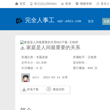

首页

听之以心(Mobile)

歌单

视频专辑

音乐人
完全人事工
wqr.edzx.com
首页
音频

家庭是人间最重要的关系
所属分类：
专题讲座
所属歌手：
王牧师
文件大小：53.03M
音乐时长：
今日播放：9 次
累计播放：899 次
null
2023-02-14 分享


本地下载
播放试听