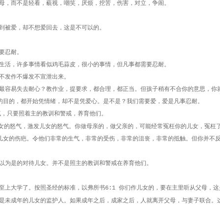
母，而不是轻看，藐视，嘲笑，厌烦，挖苦，伤害，对立，争闹。
到被爱，却不想爱回去，这是不可以的。
要忍耐。
生活，许多事情看似鸡毛蒜皮，很小的事情，但凡事都需要忍耐。
不发作不爆发不宣泄出来。
最容易失去耐心？教作业，提要求，都合理，都正当。但孩子稍有不合你的意思，你
的目的，都开始凭情绪，却不是凭爱心。是不是？我们需要爱，爱是凡事忍耐。
气，只要照着主的教训和警戒，养育他们。
儿女的怒气，激发儿女的怒气。你做母亲的，做父亲的，可能经常冤枉你的儿女，冤枉
儿女的伤疤。令他们非常的生气，非常的受伤，非常的沮丧，非常的抵触。但你并不
以为是的对待儿女。并不是照主的教训和警戒在养育他们。
至上大学了。按照圣经的标准，以弗所书
你们作儿女的，要在主里听从父母，这
6:1
是未成年的儿女的监护人。如果成年之后，成家之后，人就离开父母，与妻子联合。