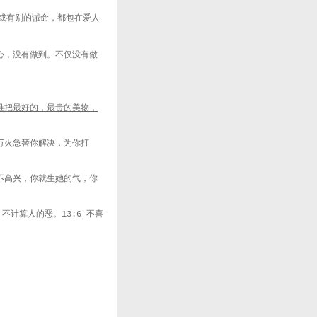
或有别的诫命，都包在爱人
心，没有做到。不仅没有做
谁把最好的，最贵的美物，
万火急替你解决，为你打
不高兴，你就生她的气，你
。不计算人的恶。
不喜
13:6