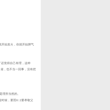
就开始发火，你就开始脾气
了还觉得自己有理，这种
反省，也不当一回事，没有把
是理所当然的。
这时候，要照
要孝敬父
6:2