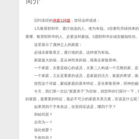
简介
旧约圣经的
诗篇
篇
，曾经这样描述：
128
凡敬畏耶和华、遵行他道的人、便为有福。
你要吃劳碌得来的
1
2
看哪、敬畏耶和华的人、必要这样蒙福。
愿耶和华从锡安赐福给你
5
这里展示了属神之人的家庭：
必须全家敬畏主，遵行他的道。这样便为有福。
家庭最大的福，是从神而来的福，藉着全家敬畏神。
一个家庭，夫妻是核心的成员，夫妻二人构成一个完整的家。是
一个家庭，儿女是重要的成员，是家庭的活力，家庭的希望，家
按照这个诗篇，蒙福家庭的基本特征，是全家敬畏神，得神的赐
今天，我们第一次以“家庭亲子”为目标，就想和你们探讨一下
的家庭，最重要的特征，最必不可少的家庭关系元素，应该是什么呢
如果用四个字来表达，你觉得应该是，哪四个字？
和睦同居？
合而为一？
彼此相爱？
互相包容？