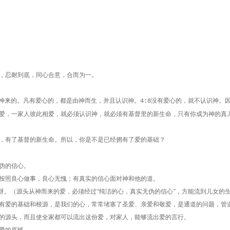
，忍耐到底，同心合意，合而为一。
神来的。凡有爱心的，都是由神而生，并且认识神。
没有爱心的，就不认识神。
4:8
爱，一家人彼此相爱，就必须认识神，就必须有基督里的新生命，只有你成为神的真
，有了基督的新生命。所以，你是不是已经拥有了爱的基础？
伪的信心。
按照良心做事，良心无愧；有真实的信心面对神和他的道。
呀。（源头从神而来的爱，必须经过“纯洁的心，真实无伪的信心”，方能流到儿女的
有爱的基础和根源，是我们的心，常常堵塞了圣爱、亲爱和敬爱，是通道的问题，管
的源头，而且使全家都可以流出这份爱，对家人，能够流出爱的言行。