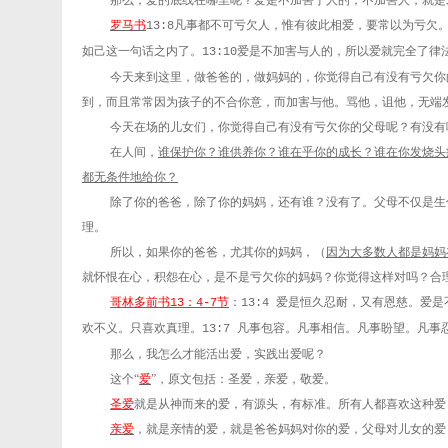
那么，爱的底线在哪里呢？爱是不加害于人的，不加害人，就是
罗马书
凡事都不可亏欠人，惟有彼此相爱，要常以为亏欠
13:8
如己这一句话之内了。
爱是不加害与人的，所以爱就完全了律
13:10
今天来到这里，做爸爸的，做妈妈的，你觉得自己有没有亏欠你
到，而且常常因为孩子的不合你意，而加害与他。骂他，诅他，无端
今天在场的儿女们，你觉得自己有没有亏欠你的父母呢？有没有
在人间，
谁保护你？谁供养你？谁在乎你的成长？谁在你发烧头
都无条件地给你？
除了你的爸爸，除了你的妈妈，还有谁？没有了。父母不仅是生
理。
所以，如果你的爸爸，尤其你的妈妈，（
因为大多数人都是妈妈
就怀恨在心，积怨在心，是不是亏欠你的妈妈？你觉得这样对吗？合
哥林多前书
：
节
：
爱是恒久忍耐，又有恩慈。爱是
13
4-7
13:4
欢不义。只喜欢真理。
凡事包容。凡事相信。凡事盼望。凡事
13:7
那么，我怎么才能活出爱，实践出爱呢？
这个“
爱
”，原文包括：圣爱，亲爱，敬爱。
圣爱
就是从神而来的爱，有源头，有标准。所有人都喜欢这种爱
亲爱
，就是亲情的爱，就是爸爸妈妈对你的爱，父母对儿女的爱