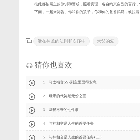
彼此都按照主的教训和警戒，照着真理，各自约束自己的言行，
下面，一起来祷告。你和你的孩子，你和你的爸爸妈妈，或拉着

活在神圣的法则和次序中
天父的爱
猜你也喜欢


1
马太福音55-到主里面得安息

2
母亲的代祷是无价之宝

3
基督再来的七件事

4
与神相交是人生的首要任务

5
与神相交是人生的首要任务(二)