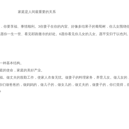
家庭是人间最重要的关系
．你要享福、事情顺利。
你妻子在你的内室、好像多结果子的葡萄树．你儿女围绕
3
。愿你一生一世、看见耶路撒冷的好处。
愿你看见你儿女的儿女。愿平安归于以色列
6
一种基本结构。
庭的使命，家庭的美好产业。
福。做丈夫的殷勤工作，使家人衣食无忧。做妻子的料理家务，养育儿女。做儿女的
，你们做爸爸的，做妈妈的，做儿子的，做女儿的，做丈夫的，做妻子的，你们觉得，
？