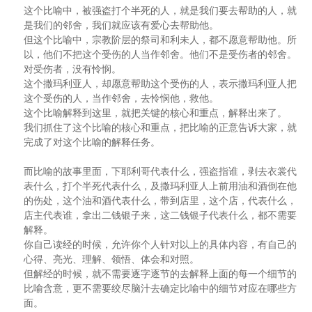
这个比喻中，被强盗打个半死的人，就是我们要去帮助的人，就
是我们的邻舍，我们就应该有爱心去帮助他。
但这个比喻中，宗教阶层的祭司和利未人，都不愿意帮助他。所
以，他们不把这个受伤的人当作邻舍。他们不是受伤者的邻舍。
对受伤者，没有怜悯。
这个撒玛利亚人，却愿意帮助这个受伤的人，表示撒玛利亚人把
这个受伤的人，当作邻舍，去怜悯他，救他。
这个比喻解释到这里，就把关键的核心和重点，解释出来了。
我们抓住了这个比喻的核心和重点，把比喻的正意告诉大家，就
完成了对这个比喻的解释任务。
而比喻的故事里面，下耶利哥代表什么，强盗指谁，剥去衣裳代
表什么，打个半死代表什么，及撒玛利亚人上前用油和酒倒在他
的伤处，这个油和酒代表什么，带到店里，这个店，代表什么，
店主代表谁，拿出二钱银子来，这二钱银子代表什么，都不需要
解释。
你自己读经的时候，允许你个人针对以上的具体内容，有自己的
心得、亮光、理解、领悟、体会和对照。
但解经的时候，就不需要逐字逐节的去解释上面的每一个细节的
比喻含意，更不需要绞尽脑汁去确定比喻中的细节对应在哪些方
面。