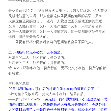
——神有权柄设立救恩。
12:7-11
哥林多前书
圣灵显在各人身上，是叫人得益处。这人蒙圣
灵赐他智慧的言语，那人也蒙这位圣灵赐他知识的言语，又有一
人蒙这位圣灵赐他信心，还有一人蒙这位圣灵赐他医病的恩赐，
又叫一人能行异能，又叫一人能作先知，又叫一人能辨别诸灵，
又叫一人能说方言，又叫一人能翻方言。这一切都是这位圣灵所
运行、随己意分给各人的。
——圣灵有权柄分配各种各样的恩赐给教会里不同的人。
二：
他所行的无不公义，无不慈爱
。
对清早的工人，他所行的，是公义的。
对后来的工人，他所行的，是慈爱的。
145:17
诗
耶和华在他一切所行的，无不公义；在他一切所做的都
有慈爱。
主耶稣的总结：
20
16
章
节“这样，那在后的将要在前；在前的将要在后了。”
A
针对整个民族来说，犹太人本来在前，结果在后。
11:25-26
——罗马书
弟兄们，我不愿意你们不知道这奥秘（恐
怕你们自以为聪明）：就是以色列人有几分是硬心的，等到外邦
人的数目添满了，于是以色列全家都要得救。如经上所记：“必有