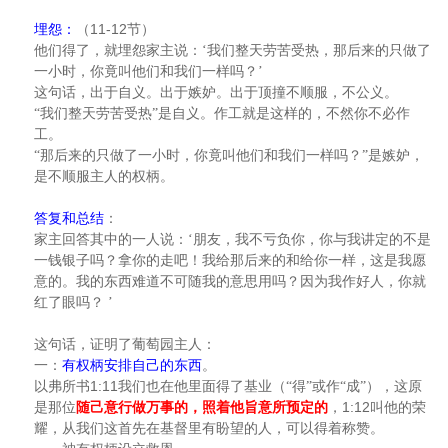
11-12
埋怨：
（
节）
他们得了，就埋怨家主说：‘我们整天劳苦受热，那后来的只做了
一小时，你竟叫他们和我们一样吗？’
这句话，出于自义。出于嫉妒。出于顶撞不顺服，不公义。
“我们整天劳苦受热”是自义。作工就是这样的，不然你不必作
工。
“那后来的只做了一小时，你竟叫他们和我们一样吗？”是嫉妒，
是不顺服主人的权柄。
答复和总结
：
家主回答其中的一人说：‘朋友，我不亏负你，你与我讲定的不是
一钱银子吗？拿你的走吧！我给那后来的和给你一样，这是我愿
意的。我的东西难道不可随我的意思用吗？因为我作好人，你就
红了眼吗？
’
这句话，证明了葡萄园主人：
一：
有权柄安排自己的东西
。
1:11
以弗所书
我们也在他里面得了基业（“得”或作“成”），这原
1:12
是那位
随己意行做万事的，照着他旨意所预定的
，
叫他的荣
耀，从我们这首先在基督里有盼望的人，可以得着称赞。