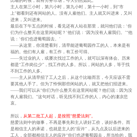
比喻的时候，就有劳务市场，今天仍然如此。
主人在第三小时，第六小时，第九小时，第十一小时，到“市
上”都看到还有闲站的人。没有人雇他们。主人就又叫进来，又叫
进来，又叫进来。
最后在下午五点的时候，看见还有人站在那里，就问他们说：‘你
们为什么整天在这里闲站呢？’他们说：‘因为没有人雇我们。’“他
说：‘你们也进葡萄园去。’
——从这里，你清楚看到，清早能进葡萄园作工的人，本来是有
福的。他们有人雇，有工作，有工价可得。
——失过业的人，或屡次找过工作的人，就可以深有体会。历来
都是“工作岗位少”，找工作的人多。所以，闲站的人多，等于找
不到工作的人多。
——主人从清早招了工人之后，从这个比喻而言，今天应该不需
要其他人手了。但为了怜悯那些闲站的人，就又把他们招进来。
——我们可以从“你们为什么整天在这里闲站呢？他们说：因为没
有人雇我们。”这句对话，听见找不到工作的人，内心的凄凉悲
哀。
所以，
从第二批工人起，是按照“慈爱法则”。
慈爱法则中的做事，不再是事先和主人讲好工价，谈好条件。而
是相信主人的承诺，也就是主人的“应许”，从九点及以后进来的
工人，全部都相信主人的应许“你们也进葡萄园去，所当给的，我