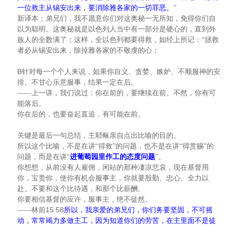
一位救主从锡安出来，要消除雅各家的一切罪恶。
”
新译本：弟兄们，我不愿意你们对这奥秘一无所知，免得你们自
以为聪明。这奥秘就是以色列人当中有一部分是硬心的，直到外
族人的全数满了；这样，全以色列都要得救，如经上所记：“拯救
者必从锡安出来，除掉雅各家的不敬虔的心；
B
针对每一个个人来说，如果你自义、贪婪、嫉妒、不顺服神的安
排、不甘心乐意服事，结果一定在后。
——上一讲，我们说过：你在前的，要继续在前。不然，你有可
能落后。
你在后的，也要奋起直追，有可能在前。
关键是最后一句总结，主耶稣亲自点出比喻的目的。
所以这个比喻，不是在讲“得救”的问题，也不是在讲“得赏赐”的
问题，而是在讲“
进葡萄园里作工的态度问题
”。
你想想，从前没有人雇佣，闲站的那种凄凉悲哀，现在基督用
你，宝贵你，使你有机会服事主，你就要殷勤、忠心、全力以
赴。不要和这个比待遇，和那个比薪酬。
你要相信基督的应许，服事主，绝不徒然。
15:58
——林前
所以，我亲爱的弟兄们，你们务要坚固，不可摇
动，常常竭力多做主工，因为知道你们的劳苦，在主里面不是徒