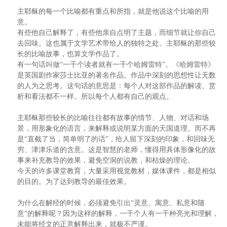
主耶稣的每一个比喻都有重点和所指，就是他说这个比喻的用
意。
有些他自己解释了，有些他亲自点明了主题，而细节就让你自己
去回味。这也属于文学艺术带给人的独特之处。主耶稣的那些较
长的比喻故事，也算文学作品了。
有一句话叫做“一千个读者就有一千个哈姆雷特”。《哈姆雷特》
是英国剧作家莎士比亚的著名作品。作品中深刻的思想性让无数
的人为之思考。这句话的意思是：每个人对这部作品的解读、赏
析和看法都不一样。所以每个人都有自己的观点。
主耶稣那些较长的比喻往往都有故事的情节、人物、对话和场
景，用形象化的语言，来解释或说明某方面的天国道理。而不再
是“直截了当，简单明了的话”，给人留下深刻的印象，和回味无
穷、津津乐道的含意。这是智慧的老师，懂得用具体形像化的故
事来补充教导的效果，避免空洞的说教，和枯燥的理论。
今天的许多课堂教育，大量采用视觉教材，媒体课件，都是相似
的目的。为了达到教导的最佳效果。
为什么在解经的时候，必须避免引出“灵意、寓意、私意和随
意”的解释呢？因为这样的解释，一千个人有一千种亮光和理解，
未能将经文的正意解释出来，就极不严谨。