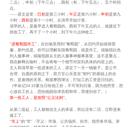
二点），申初（下午三点），酉初（有，下午五点）。五个时间
点。
——原文这里：
巳初
是第三小时；
午正
是第六小时；
申初
是第九
小时；
酉初
是第十一小时。从清早开始计算。
清早的人，是最早进入葡萄园的。酉初下午五点的人，就接近下
班收工了。再干了一个小时，到下午六点钟收工。
“
进葡萄园作工
”，在比喻里用到“葡萄园”，从旧约开始就很普
遍，新约也是。你可以理解实指葡萄园，就是作工。或喻指以色
列人服事神，或喻指跟从主的人服事神服事基督。这不是重点，
我在解释比喻时，不会将每一个细节对应到具体的内容上的。
主人和清早第一批进来的工人，讲定了一天一钱银子。是公平、
合理、自愿的原则之下，双方甘心乐意在“契约”的基础上的合
作。是雇佣的关系。根据摩西律法，打短工的工资是日结的。
24:15
（申命记
要当日给他工价，不可等到日落，因为他穷苦，把
心放在工价上，恐怕他因你求告耶和华，罪便归你了。）
第一批工人，是按照“公义法则”。
从第二批起，工人都相信主人的承诺，所以没有二话，立即进来
做工了。
“
市上
”的“市”〈字义〉市场、公共场所、街市。指劳务市场。讲