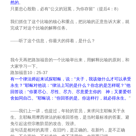
然的
。
4
8
只要忠心殷勤，必有“公义的冠冕，为你存留”（提后
：
）
我们抓住了这个比喻的核心和重点，把比喻的正意告诉大家，就
完成了对这个比喻的解释任务。
——听了这个信息，你最大的得着，是什么？
我今天再把路加福音的一个比喻举出来，用解释比喻的原则，和
大家学习一下。
10
25-37
路加福音
：
有一个律法师起来试探耶稣，说：“夫子，我该做什么才可以承受
永生？”耶稣对他说：“律法上写的是什么？你念的是怎样呢？”他
回答说：“你要尽心、尽性、尽力、尽意爱主你的 神；又要爱邻
舍如同自己。”耶稣说：“你回答的是。你这样行，就必得永生。
”
——我们上一讲，也提过，年轻的官员，来求问主耶稣关于永
生。主耶稣用摩西律法的标准回答他，是当时最标准的答案。避
免引起这些宗教阶层的攻击、毁谤。
这句话是相对的真理，在旧约，是正确的。在新约，是不正确