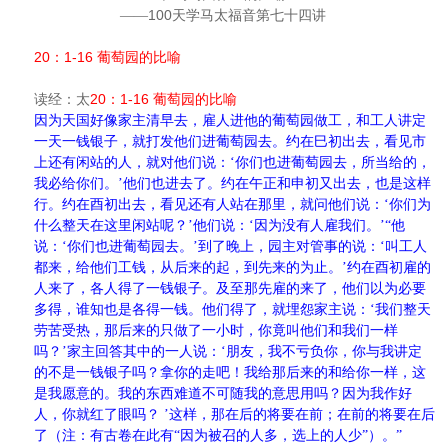
100
——
天学马太福音第七十四讲
20
1-16
：
葡萄园的比喻
20
1-16
读经：太
：
葡萄园的比喻
因为天国好像家主清早去，雇人进他的葡萄园做工，和工人讲定
一天一钱银子，就打发他们进葡萄园去。约在巳初出去，看见市
上还有闲站的人，就对他们说：‘你们也进葡萄园去，所当给的，
我必给你们。’他们也进去了。约在午正和申初又出去，也是这样
行。约在酉初出去，看见还有人站在那里，就问他们说：‘你们为
什么整天在这里闲站呢？’他们说：‘因为没有人雇我们。’“他
说：‘你们也进葡萄园去。’到了晚上，园主对管事的说：‘叫工人
都来，给他们工钱，从后来的起，到先来的为止。’约在酉初雇的
人来了，各人得了一钱银子。及至那先雇的来了，他们以为必要
多得，谁知也是各得一钱。他们得了，就埋怨家主说：‘我们整天
劳苦受热，那后来的只做了一小时，你竟叫他们和我们一样
吗？’家主回答其中的一人说：‘朋友，我不亏负你，你与我讲定
的不是一钱银子吗？拿你的走吧！我给那后来的和给你一样，这
是我愿意的。我的东西难道不可随我的意思用吗？因为我作好
人，你就红了眼吗？
’这样，那在后的将要在前；在前的将要在后
了（注：有古卷在此有“因为被召的人多，选上的人少”）。”