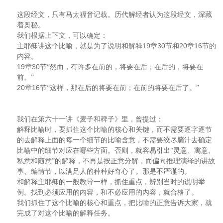
这段经文，只有马太福音记载。历代解经者认为这段经文，深藏
着奥秘。
我们根据上下文，可以确定：
19
30
20
16
主耶稣讲这个比喻，就是为了说明和解释
章
节和
章
节的
内容。
19
30
章
节“然而，有许多在前的，将要在后；在后的，将要在
前。”
20
16
章
节“这样，那在后的将要在前；在前的将要在后了。”
我们在第六十一讲《麦子和稗子》里，曾提过：
解释比喻时，要抓住这个比喻的核心和关键，而不需要逐字逐节
的去解释上面的每一个细节的比喻含意，不需要绞尽脑汁去确定
比喻中的细节对应在哪些方面。否则，就容易引出“灵意、寓意、
私意和随意”的解释，不再是按正意分解，而偏向推理演绎的讲故
事、编情节，以满足人的种种好奇心了。那是不严谨的。
和解释主耶稣的一般教导一样，抓住重点，辨别当时的说明举
例。找到必须应用的内容，和不必应用的内容，就合格了。
我们抓住了这个比喻的核心和重点，把比喻的正意告诉大家，就
完成了对这个比喻的解释任务。