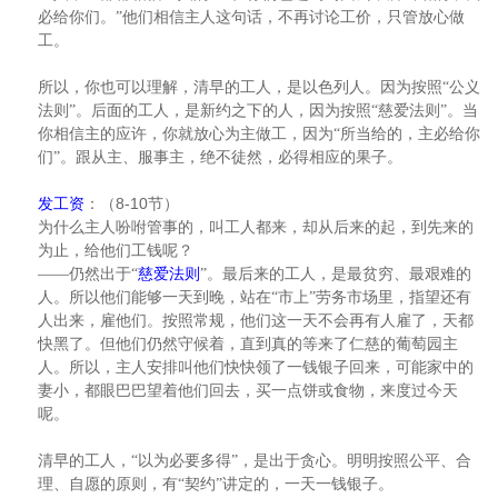
必给你们。”他们相信主人这句话，不再讨论工价，只管放心做
工。
所以，你也可以理解，清早的工人，是以色列人。因为按照“公义
法则”。后面的工人，是新约之下的人，因为按照“慈爱法则”。当
你相信主的应许，你就放心为主做工，因为“所当给的，主必给你
们”。跟从主、服事主，绝不徒然，必得相应的果子。
8-10
发工资
：（
节）
为什么主人吩咐管事的，叫工人都来，却从后来的起，到先来的
为止，给他们工钱呢？
——仍然出于“
慈爱法则
”。最后来的工人，是最贫穷、最艰难的
人。所以他们能够一天到晚，站在“市上”劳务市场里，指望还有
人出来，雇他们。按照常规，他们这一天不会再有人雇了，天都
快黑了。但他们仍然守候着，直到真的等来了仁慈的葡萄园主
人。所以，主人安排叫他们快快领了一钱银子回来，可能家中的
妻小，都眼巴巴望着他们回去，买一点饼或食物，来度过今天
呢。
清早的工人，“以为必要多得”，是出于贪心。明明按照公平、合
理、自愿的原则，有“契约”讲定的，一天一钱银子。