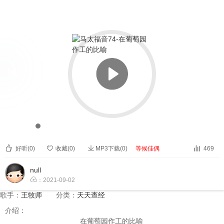


马太福音74-在葡萄园作工的比喻


00:00
00:00



好听(
0
)

收藏(
0
)
MP3下载(0)
等候佳偶
469
null

：2021-09-02
歌手：
王牧师
分类：
天天查经
介绍：
在葡萄园作工的比喻