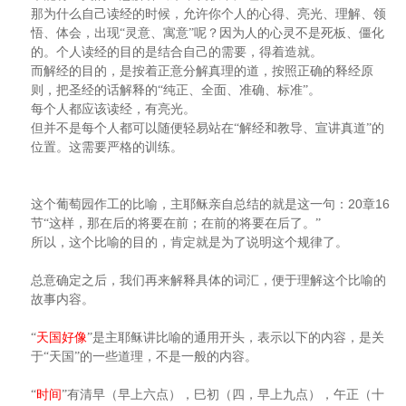
那为什么自己读经的时候，允许你个人的心得、亮光、理解、领
悟、体会，出现“灵意、寓意”呢？因为人的心灵不是死板、僵化
的。个人读经的目的是结合自己的需要，得着造就。
而解经的目的，是按着正意分解真理的道，按照正确的释经原
则，把圣经的话解释的“纯正、全面、准确、标准”。
每个人都应该读经，有亮光。
但并不是每个人都可以随便轻易站在“解经和教导、宣讲真道”的
位置。这需要严格的训练。
20
16
这个葡萄园作工的比喻，主耶稣亲自总结的就是这一句：
章
节“这样，那在后的将要在前；在前的将要在后了。”
所以，这个比喻的目的，肯定就是为了说明这个规律了。
总意确定之后，我们再来解释具体的词汇，便于理解这个比喻的
故事内容。
“
天国好像
”是主耶稣讲比喻的通用开头，表示以下的内容，是关
于“天国”的一些道理，不是一般的内容。
“
时间
”有清早（早上六点），巳初（四，早上九点），午正（十