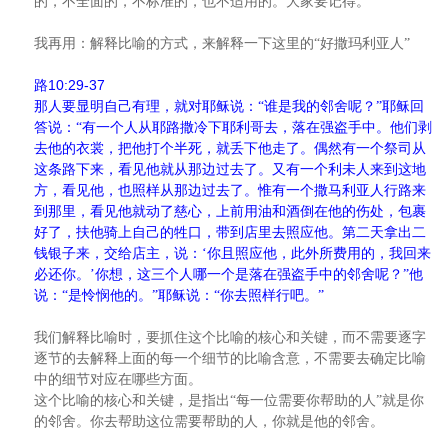
的，不全面的，不标准的，也不适用的。大家要记得。
我再用：解释比喻的方式，来解释一下这里的“好撒玛利亚人”
10:29-37
路
那人要显明自己有理，就对耶稣说：“谁是我的邻舍呢？”耶稣回
答说：“有一个人从耶路撒冷下耶利哥去，落在强盗手中。他们剥
去他的衣裳，把他打个半死，就丢下他走了。偶然有一个祭司从
这条路下来，看见他就从那边过去了。又有一个利未人来到这地
方，看见他，也照样从那边过去了。惟有一个撒马利亚人行路来
到那里，看见他就动了慈心，上前用油和酒倒在他的伤处，包裹
好了，扶他骑上自己的牲口，带到店里去照应他。第二天拿出二
钱银子来，交给店主，说：‘你且照应他，此外所费用的，我回来
必还你。’你想，这三个人哪一个是落在强盗手中的邻舍呢？”他
说：“是怜悯他的。”耶稣说：“你去照样行吧。”
我们解释比喻时，要抓住这个比喻的核心和关键，而不需要逐字
逐节的去解释上面的每一个细节的比喻含意，不需要去确定比喻
中的细节对应在哪些方面。
这个比喻的核心和关键，是指出“每一位需要你帮助的人”就是你
的邻舍。你去帮助这位需要帮助的人，你就是他的邻舍。