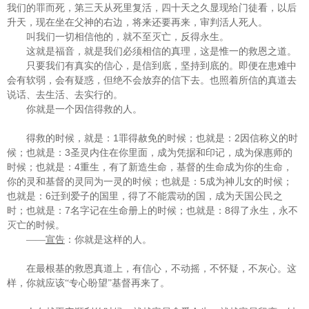
我们的罪而死，第三天从死里复活，四十天之久显现给门徒看，以后
升天，现在坐在父神的右边，将来还要再来，审判活人死人。
叫我们一切相信他的，就不至灭亡，反得永生。
这就是福音，就是我们必须相信的真理，这是惟一的救恩之道。
只要我们有真实的信心，是信到底，坚持到底的。即便在患难中
会有软弱，会有疑惑，但绝不会放弃的信下去。也照着所信的真道去
说话、去生活、去实行的。
你就是一个因信得救的人。
1
2
得救的时候，就是：
罪得赦免的时候；也就是：
因信称义的时
3
候；也就是：
圣灵内住在你里面，成为凭据和印记，成为保惠师的
4
时候；也就是：
重生，有了新造生命，基督的生命成为你的生命，
5
你的灵和基督的灵同为一灵的时候；也就是：
成为神儿女的时候；
6
也就是：
迁到爱子的国里，得了不能震动的国，成为天国公民之
7
8
时；也就是：
名字记在生命册上的时候；也就是：
得了永生，永不
灭亡的时候。
——
宣告
：你就是这样的人。
在最根基的救恩真道上，有信心，不动摇，不怀疑，不灰心。这
样，你就应该“专心盼望”基督再来了。