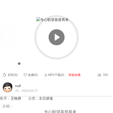


专心盼望基督再来


00:00
00:00



好听(
0
)

收藏(
0
)
MP3下载(0)
等候佳偶
765
null

：2023-04-17
歌手：
王牧师
分类：
主日讲道
介绍：
专心盼望基督再来