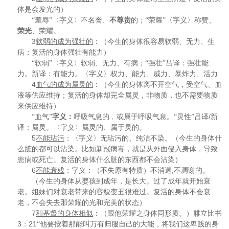
体是会发光的）
“羞辱”〈字义〉不名誉、
不尊贵
的；“荣耀”〈字义〉称赞、
荣光
、荣耀。
3
软弱的成为强壮的
：（今生的身体很容易软弱、无力、生
病；复活的身体强壮有能力）
“软弱”〈字义〉软弱、无力、有病；“强壮”吕译：强壮能
力。新译：有能力。〈字义〉权力、能力、威力、暴炸力、活力
4
血气的成为属灵的
：（今生的身体离不开空气，受空气、血
液等供应维持；复活的身体却完全属灵，非物质，也不需要物质
来供应维持）
/
“血气”
字义：
呼吸气息的﹐或属于呼吸气息。“灵性”吕译
新
译：属灵。〈字义〉属灵的、属于灵的。
5
不能玷污
：〈字义〉无玷污的、纯洁不染。（今生的身体什
么脏的都可以沾染。比如新冠病毒，就是从外面侵入身体，导致
患病或死亡。复活的身体什么脏的东西都不会沾染）
6
,
不能衰残
：字义：（不失原有特质）不消退
不凋谢的。
（今生的身体从婴孩到成年，是长大。过了成年就开始衰
老。姐妹们对衰老带来的容貌变丑很难过。复活的身体不会衰
老，不会失去那荣耀的光和完美的状态）
7
和基督的身体相似
：（跟他荣耀之身体同形质。）腓立比书
3
21
：
“他要按着那能叫万有归服自己的大能，将我们这卑贱的身