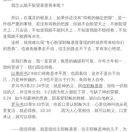
我怎么能不盼望基督再来呢？
所以，在属灵的根基上，如果你还没有“得救的确定把握”，是一
件很严重的事情。若没有得救的把握，你就不会盼望天上，不敢盼望
天上，只会说：不知道我能不能到天上，不知道我能不能得救，不知
道我能不能拥有永生。
这样，就很难出现“专心盼望耶稣基督显现的时候所带来给你们
的恩典”。也难免服事走不动，信主的路走不下去，常有灰心绝望。
在我们教会，我一直宣讲，救恩的确据和可靠。今年大年初一，
我特意讲了：我们因信得救。
2:8
以弗所书
你们得救是本乎恩，也因着信，这并不是出于自
2:9
己，乃是神所赐的。
也不是出于行为，免得有人自夸。
3
22-24
罗马书
章
节说：就是神的义，因
信耶稣基督
，加给一切相
3:23
信的人，并没有分别。
因为世人都犯了罪，亏缺了神的荣耀。
3:24
如今却蒙神的恩典，因基督耶稣的救赎，就白白地称义。
10
9-10
罗马书
章
节说：你若口里认耶稣为主，心里信神叫他从死
10:10
里复活，就必得救。
因为人心里相信，就可以称义。口里
承认，就可以得救。
——因信得救，就是指信主耶稣基督。信主耶稣是神的儿子，为