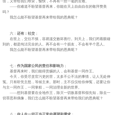
倍，又带给我们尊荣，愉快，不再有一丝一毫的苦难。
——你难道不盼望基督再来，你能在天上自由自在的敬拜赞美
吗？
我怎么能不盼望基督再来带给我的恩典呢？
六：
还有：社交
；
在世上，交往不慎，容易滥交败坏善行。到天上，我们闭着眼碰
到的，都是纯洁完全的人。再不会有一个损友，不会有半个恶人。
我怎么能不盼望基督再来带给我的恩典呢？
七：
作为国家公民的责任和影响力
；
基督再来时，我们能得赏赐的人，会和基督一同作王。
今天，你受尽贪官污吏的苦，太多不公不法的事情，让人无处伸
冤。只有听凭主怒，等候主来。那时，主不仅仅给你伸冤，还要让你
与主一同作王，一同掌权，一同治理全新的世界。
——想到基督要在全地作王，除灭一切敌基督和假先知，除去一
切罪恶和偶像，我们怎么能不盼望基督再来带给我们的恩典呢？
八：
你人生一切正当正常的愿望和需求
：