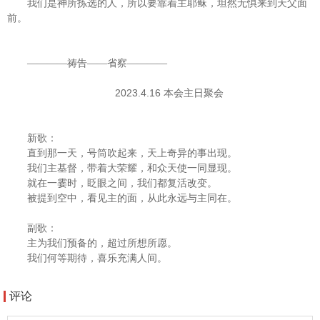
我们是神所拣选的人，所以要靠着主耶稣，坦然无惧来到天父面
前。
————祷告——省察————
2023.4.16
本会主日聚会
新歌：
直到那一天，号筒吹起来，天上奇异的事出现。
我们主基督，带着大荣耀，和众天使一同显现。
就在一霎时，眨眼之间，我们都复活改变。
被提到空中，看见主的面，从此永远与主同在。
副歌：
主为我们预备的，超过所想所愿。
我们何等期待，喜乐充满人间。