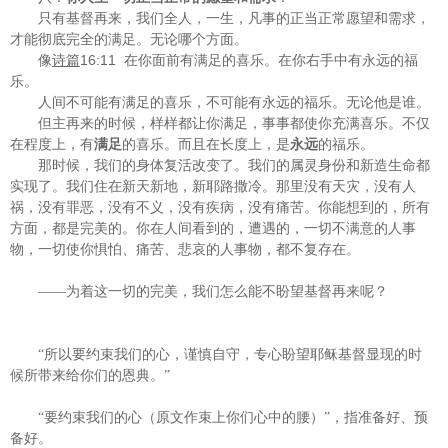
只有基督再来，我们全人，一生，凡事的正当正常愿望和需求，
才能彻底完全的满足。无论哪个方面。
16:11
像
诗篇
在你面前有满足的喜乐。在你右手中有永远的福
乐。
人间不可能有满足的喜乐，不可能有永远的福乐。无论他是谁。
但主再来的时候，样样都让你满足，事事都使你充满喜乐。不仅
在程度上，有
满足
的喜乐。而且在长度上，是
永远
的福乐。
那时候，我们的身体复活改变了。我们的属灵身份和新造生命都
实现了。我们住在新天新地，新耶路撒冷。那里没有天灾，没有人
祸，没有罪恶，没有不义，没有疾病，没有痛苦。你能想到的，所有
方面，都是完美的。你在人间看到的，遭遇的，一切不满意的人事
物，一切使你惧怕、痛苦、悲哀的人事物，都不复存在。
——为着这一切的完美，我们怎么能不盼望基督再来呢？
“所以要约束我们的心，谨慎自守，专心盼望耶稣基督显现的时
候所带来给你们的恩典。”
“要约束我们的心（原文作束上你们心中的腰）”，指准备好、预
备好。