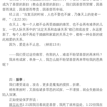
成为了基督的新妇（教会是基督的新妇）。我们因基督而荣耀，因基
督而满足，因基督而尊贵，因基督而幸福。
经上说：“当复活的时候，人也不娶也不嫁，乃像天上的使者一
22:30
样。”（太
）
在天上，每一个人都不会再受婚姻的痛苦。也不会再有难养的儿
女。一切人际关系中的“法定关系和血缘关系”都已彻底改变，永远更
新了。每个人都不再处于婚姻和家庭的关系之中，都有一种全新的彼
此相爱的关系。
13:8
因为，爱是永不止息。（林前
）
——我们受过这些痛苦、伤害的人，难道不盼望基督的再来吗？
我未有成家，单身一人，我怎么能不盼望基督再来带给我的恩典
呢？
四：
服事
；
我们遭受逼迫，攻击，更多是魔鬼的搅扰，折磨。
稍有果效时，又面临诸多罪恶的试探。一不谨慎，就会失败就会
陷入深渊。
正如使徒保罗所说：
1:21
1:22
腓立比书
因我活着就是基督，我死了就有益处。
但我在