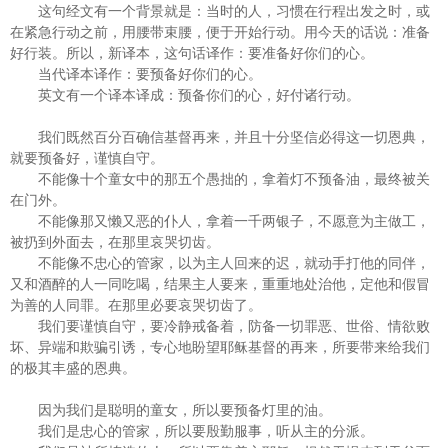
这句经文有一个背景就是：当时的人，习惯在行程出发之时，或
在紧急行动之前，用腰带束腰，便于开始行动。用今天的话说：准备
好行装。所以，新译本，这句话译作：要准备好你们的心。
当代译本译作：要预备好你们的心。
英文有一个译本译成：预备你们的心，好付诸行动。
我们既然百分百确信基督再来，并且十分坚信必得这一切恩典，
就要预备好，谨慎自守。
不能像十个童女中的那五个愚拙的，拿着灯不预备油，最终被关
在门外。
不能像那又懒又恶的仆人，拿着一千两银子，不愿意为主做工，
被扔到外面去，在那里哀哭切齿。
不能像不忠心的管家，以为主人回来的迟，就动手打他的同伴，
又和酒醉的人一同吃喝，结果主人要来，重重地处治他，定他和假冒
为善的人同罪。在那里必要哀哭切齿了。
我们要谨慎自守，要冷静戒备着，防备一切罪恶、世俗、情欲败
坏、异端和欺骗引诱，专心地盼望耶稣基督的再来，所要带来给我们
的极其丰盛的恩典。
因为我们是聪明的童女，所以要预备灯里的油。
我们是忠心的管家，所以要殷勤服事，听从主的分派。