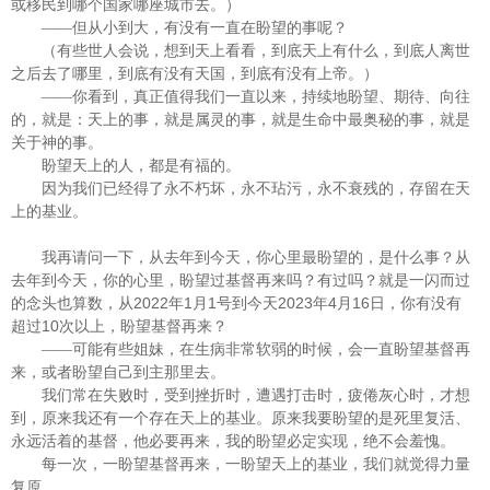
或移民到哪个国家哪座城市去。）
——但从小到大，有没有一直在盼望的事呢？
（有些世人会说，想到天上看看，到底天上有什么，到底人离世
之后去了哪里，到底有没有天国，到底有没有上帝。）
——你看到，真正值得我们一直以来，持续地盼望、期待、向往
的，就是：天上的事，就是属灵的事，就是生命中最奥秘的事，就是
关于神的事。
盼望天上的人，都是有福的。
因为我们已经得了永不朽坏，永不玷污，永不衰残的，存留在天
上的基业。
我再请问一下，从去年到今天，你心里最盼望的，是什么事？从
去年到今天，你的心里，盼望过基督再来吗？有过吗？就是一闪而过
2022
1
1
2023
4
16
的念头也算数，从
年
月
号到今天
年
月
日，你有没有
10
超过
次以上，盼望基督再来？
——可能有些姐妹，在生病非常软弱的时候，会一直盼望基督再
来，或者盼望自己到主那里去。
我们常在失败时，受到挫折时，遭遇打击时，疲倦灰心时，才想
到，原来我还有一个存在天上的基业。原来我要盼望的是死里复活、
永远活着的基督，他必要再来，我的盼望必定实现，绝不会羞愧。
每一次，一盼望基督再来，一盼望天上的基业，我们就觉得力量
复原。