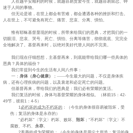
人在越平安顺利的时候，就越容易贪爱今生，就越容易留恋、钟
迷于人间的事物。
但无论是谁，在世上都会有苦难，都会遭遇各种的挫折和打击。
人在世上，不可避免有死亡、痛苦、悲哀、分离、惧怕。
惟有耶稣基督显现的时候，所带来给我们的恩典，才把我们的一
切眼泪、悲哀、哭号、死亡、惧怕、分离等痛苦，彻彻底底、完完全
全地解决了。基督再来时，以绝对美好代替人间的不完美。
我们现在仔细想想，主基督再来，到底能带给我们哪一些具体的
恩典？具体的福份？
我们常提到今生的生活有人间八件事：
一：
身体（身心健康）
；——今生最大的问题，不仅是身体疾
病，还有心理疾病的问题，以及衰老和必定死亡的问题。
但基督再来，带给我们的恩典是：我们必有荣耀的复活。
15
42-
我们复活的时候，身体与基督荣耀的身体相似。（林前
：
49
1
4-5
节，彼前
：
）
1
必朽坏的成为不朽坏的
：（今生的身体很容易被毁坏，受
伤；复活的身体是永存的）
“必朽坏”〈字义〉朽坏、败坏、
毁坏
；“不朽坏”〈字义〉不
腐败、不朽、
永存
。
2
羞辱的成为荣耀的
：（今生的身体是用尘土所造；复活的身