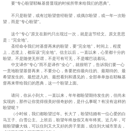
要“专心盼望耶稣基督显现的时候所带来给我们的恩典”。
不只是盼望，或有过盼望曾经盼望，或偶尔盼望，或一年一次盼
望，而是“专心盼望”。
这个“专心”原文在新约只出现过一次，就是这节经文。原文意思
是：“完全地”。
圣经命令我们对基督再来的盼望，要“完全地”，时间上，程度
上，态度上，都应该“完全地”。信主以后，一直以来，心里都十分的
盼望。不是随便无所谓，不是可有可无，不是嘴巴说着玩。
中文译作“专心”而不是译作“全心”，就很明了，告诉我们要一心
一意地盼望基督再来，不要分心，务要把你最向往的、最期待的、最
希望发生的、最想进入的、最想看到和遇见的，全部单单放在耶稣基
督再来带给我们的恩典，这一个盼望上面。
请问，你从小到大，一直以来，年年都盼望期待发生的，但尚未
实现的，那件让你觉得很美好很奇妙的，是什么事呢？有没有这样的
盼望呢？
（小时候，我们都盼望过年。长大了，盼望结婚有一位心爱的白
马王子、白雪公主。上班后，盼望年终放假又有年终奖。近几年，可
能盼望赚大钱，可以住到又大又好的房子里面，或住到大城市里去，