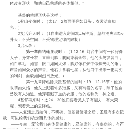
体改变形状，和他自己荣耀的身体相似。”
基督的荣耀形状是这样：
1
17
2
登山变像时：（太
：
脸面明亮如日头，衣裳洁白如
光，）
2
1
2
3
复活升天时：（
自由进入房间
以马忤斯、忽然消失
驾云
升天：不受空间、不受物理定律的限制）
3
启示录：
1:13-16
——第一章
向约翰显现时：（
灯台中间有一位好像
人子，身穿长衣，直垂到脚，胸间束着金带。他的头与发皆白，
如白羊毛、如雪，眼目如同火焰，脚好像在炉中锻炼光明的铜，
声音如同众水的声音。他右手拿着七星，从他口中出来一把两刃
的利剑，面貌如同烈日放光。）
19
12-16
——第十九章降临除灭敌基督的国时：
：
节：他的
眼睛如火焰，他头上戴着许多冠冕，又有写着的名字，除了他自
己没有人知道。他穿着溅了血的衣服，他的名称为 神之道。
4
24
30
基督再来时：太
：
他们要看见人子有能力，有大荣
耀，驾着天上的云降临。
——人复活之后如何，不明确。但基督复活之后，圣经有多次记
载，可以给我们确定而具体的感知。
——今生，无论我们身体是健康的，亚健康的，有疾病的，有严