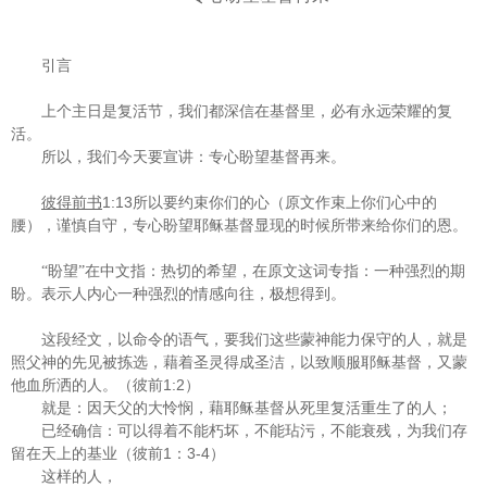
引言
上个主日是复活节，我们都深信在基督里，必有永远荣耀的复
活。
所以，我们今天要宣讲：专心盼望基督再来。
1:13
彼得前书
所以要约束你们的心（原文作束上你们心中的
腰），谨慎自守，专心盼望耶稣基督显现的时候所带来给你们的恩。
“盼望”在中文指：热切的希望，在原文这词专指：一种强烈的期
盼。表示人内心一种强烈的情感向往，极想得到。
这段经文，以命令的语气，要我们这些蒙神能力保守的人，就是
照父神的先见被拣选，藉着圣灵得成圣洁，以致顺服耶稣基督，又蒙
1:2
他血所洒的人。（彼前
）
就是：因天父的大怜悯，藉耶稣基督从死里复活重生了的人；
已经确信：可以得着不能朽坏，不能玷污，不能衰残，为我们存
1
3-4
留在天上的基业（彼前
：
）
这样的人，