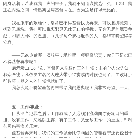
1:23
肉身活着，若成就我工夫的果子，我就不知道该挑选什么。
我
正在两难之间，情愿离世与基督同在。因为这是好得无比的。
我在服事的艰难中，常常巴不得基督快快再来。可以捆绑魔鬼，
扔到无底坑。我们可以脱离邪灵无休无止的搅扰，无穷无尽的属灵争
战，和恶人种种的逼迫。（几乎每个忠心服事的人，都非常盼望得享
安息）
——无论你做哪一项服事，承担哪一项职份职责，你是不是都巴
不得基督再来呢？
11:18
启示录
说，基督再来掌权作王的时候：主的仆人众先知，
和众圣徒，凡敬畏主名的人连大带小得赏赐的时候也到了。主败坏那
些败坏世界之人的时候也就到了。
我怎么能不盼望基督再来带给我的恩典呢？我非常盼望那一天。
/
五：
工作
事业；
自从亚当犯罪之后，工作就成了人必须汗流满面才得糊口的重
担。没有工作，又难以生存。有了工作，又受尽工作中的重压，种种
劳累伤害痛苦压榨。
但基督再来时，我们的工作就会比伊甸园的管理看守还要轻省十