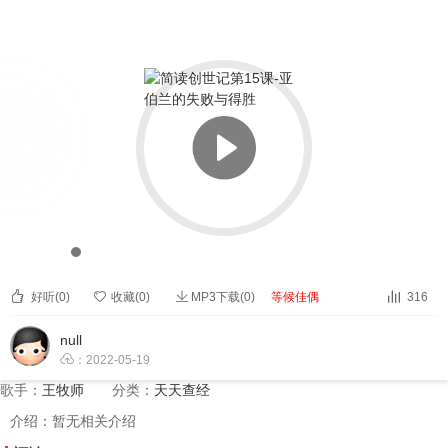


简读创世记第15课-亚伯兰的失败与得胜


00:00
00:00



好听(
0
)

收藏(
0
)
MP3下载(0)
等候佳偶
316
null

：2022-05-19
歌手：
王牧师
分类：
天天查经
介绍：暂无相关介绍