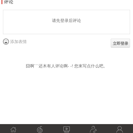




