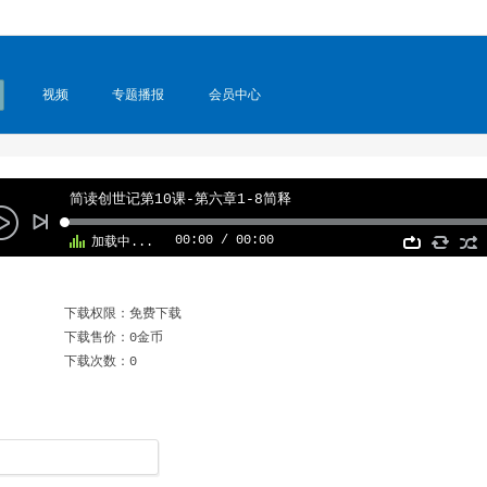
视频
专题播报
会员中心
简读创世记第10课-第六章1-8简释
00:00
/
00:00
加载中...
下载权限：免费下载
下载售价：0金币
下载次数：0