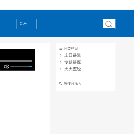

音乐

分类栏目

主日讲道

专题讲座

天天查经

热搜音乐人