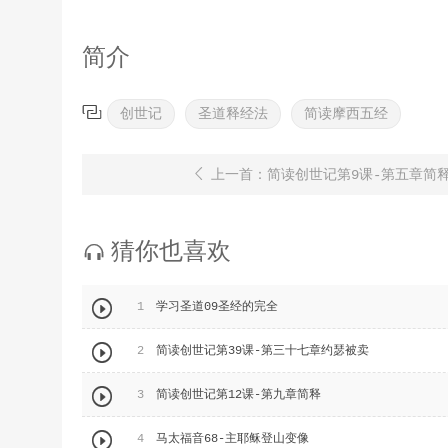
简介

创世记
圣道释经法
简读摩西五经

上一首：简读创世记第9课-第五章简
猜你也喜欢


1
学习圣道09圣经的完全

2
简读创世记第39课-第三十七章约瑟被卖

3
简读创世记第12课-第九章简释

4
马太福音68-主耶稣登山变像