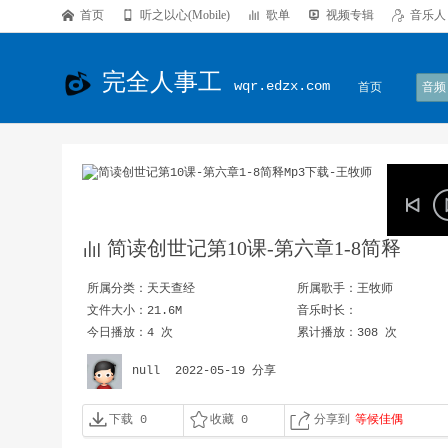

首页

听之以心(Mobile)

歌单

视频专辑

音乐人
完全人事工
wqr.edzx.com
首页
音频

简读创世记第10课-第六章1-8简释
所属分类：
天天查经
所属歌手：
王牧师
文件大小：21.6M
音乐时长：
今日播放：4 次
累计播放：308 次
null
2022-05-19 分享



下载 0
收藏 0
分享到
等候佳偶