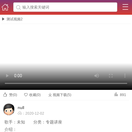




测试视频2



赞(
0
)

收藏(
0
)
视频下载(5)
891
null

：2020-12-02
歌手：
未知
分类：
专题讲座
介绍：