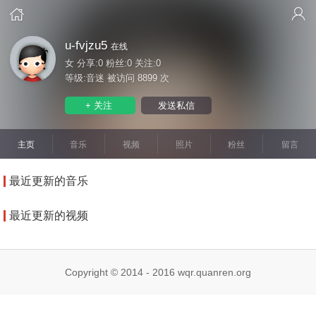


u-fvjzu5
在线
女 分享:0 粉丝:0 关注:0
等级:音迷 被访问 8899 次
+ 关注
发送私信
主页
音乐
视频
照片
粉丝
留言
最近更新的音乐
最近更新的视频
Copyright © 2014 - 2016 wqr.quanren.org