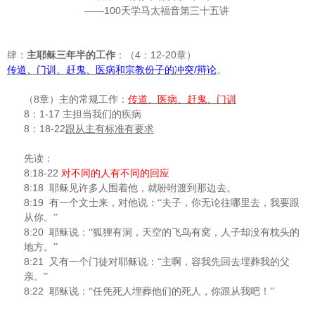
100
——
天学马太福音第三十五讲
4
12-20
肆：
主耶稣三年半的工作
：（
：
章）
/
传道、门训、赶鬼、医病和宗教份子的冲突
辩论
。
8
（
章）主的常规工作：
传道、医病、赶鬼、门训
8
1-17
：
主担当我们的疾病
8
18-22
：
跟从主有标准有要求
先读：
8:18-22
对不同的人有不同的回应
8:18
耶稣见许多人围着他，就吩咐渡到那边去。
8:19
有一个文士来，对他说：“夫子，你无论往哪里去，我要跟
从你。”
8:20
耶稣说：“狐狸有洞，天空的飞鸟有窝，人子却没有枕头的
地方。”
8:21
又有一个门徒对耶稣说：“主啊，容我先回去埋葬我的父
亲。”
8:22
耶稣说：“任凭死人埋葬他们的死人，你跟从我吧！”