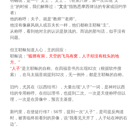
明确说，是一个“文士”。文士，（在第八讲，第一次出现“文
士”的时候，我们解释过：“
文士
”指熟悉摩西律法的专家或旧约学
者）
他的称呼：夫子。就是“教师”“老师”。
他没有像麻风病人或百夫长一样，他们都称主耶稣“主”。
从称呼，看到他对主的认识是肤浅的。而说的那句话，似乎没有
问题。
但主耶稣知道人心，主的回应：
耶稣说：
“狐狸有洞，天空的飞鸟有窝，人子却没有枕头的地
方。”
82
“
人子
”是主耶稣的自称。在四福音书共出现
次（根据软件搜
32
索），在马太福音就提到
次，无一例外，都是主耶稣的自称。
旧约，尤其在《以西结书》，大量出现“人子”一词，是神对以西
结的专用称呼。在但以理书，也提到二次。一次是天使称呼但以
理，一次是在异像中，预言主基督。
7
56
新约里，在使徒行传
：
节，提到一次“人子”，是司提反殉道
时，被害临终前看到的异像，说“我看见天开了，人子站在神的右
边”。