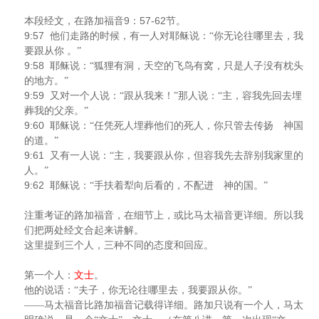
9
57-62
本段经文，在路加福音
：
节。
9:57
他们走路的时候，有一人对耶稣说：“你无论往哪里去，我
要跟从你
。”
9:58
耶稣说：“狐狸有洞，天空的飞鸟有窝，只是人子没有枕头
的地方。”
9:59
又对一个人说：“跟从我来！”那人说：“主，容我先回去埋
葬我的父亲。”
9:60
耶稣说：“任凭死人埋葬他们的死人，你只管去传扬 神国
的道。”
9:61
又有一人说：“主，我要跟从你，但容我先去辞别我家里的
人。”
9:62
耶稣说：“手扶着犁向后看的，不配进 神的国。”
注重考证的路加福音，在细节上，或比马太福音更详细。所以我
们把两处经文合起来讲解。
这里提到三个人，三种不同的态度和回应。
第一个人：
文士
。
他的说话：“夫子，你无论往哪里去，我要跟从你。”
——马太福音比路加福音记载得详细。路加只说有一个人，马太