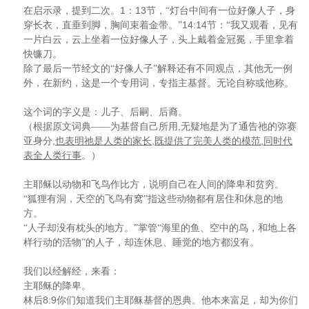
1
13
在启示录，提到二次。
：
节，“灯台中间有一位好像人子，身
14:14
穿长衣，直垂到脚，胸间束着金带。”
节：“我又观看，见有
一片白云，云上坐着一位好像人子，头上戴着金冠冕，手里拿着
快镰刀。
除了最后一节经文的“好像人子”解释还有不同观点，其他无一例
外，在新约，这是一个专用词，专指主基督。无论自称或他称。
这个词的字义是：儿子、后嗣、后裔。
,
（根据原文词典——为基督自己所用
无疑地是为了通告祂的弥赛
,
,
,
亚身分
也表明祂是人类的家长
既提供了完美人类的模范
同时代
表全人类行事
。）
主耶稣以动物和飞鸟作比方，说明自己在人间的降卑和贫穷。
“狐狸有洞，天空的飞鸟有窝”指这些动物都有居住和休息的地
方。
“人子却没有枕头的地方。”掌管“海里的鱼、空中的鸟，和地上各
样行动的活物”的人子，却连休息、睡觉的地方都没有。
我们以经解经，来看：
主耶稣的降卑。
8:9
林后
你们知道我们主耶稣基督的恩典。他本来富足，却为你们