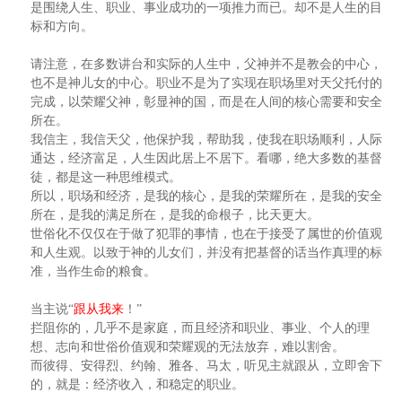
是围绕人生、职业、事业成功的一项推力而已。却不是人生的目
标和方向。
请注意，在多数讲台和实际的人生中，父神并不是教会的中心，
也不是神儿女的中心。职业不是为了实现在职场里对天父托付的
完成，以荣耀父神，彰显神的国，而是在人间的核心需要和安全
所在。
我信主，我信天父，他保护我，帮助我，使我在职场顺利，人际
通达，经济富足，人生因此居上不居下。看哪，绝大多数的基督
徒，都是这一种思维模式。
所以，职场和经济，是我的核心，是我的荣耀所在，是我的安全
所在，是我的满足所在，是我的命根子，比天更大。
世俗化不仅仅在于做了犯罪的事情，也在于接受了属世的价值观
和人生观。以致于神的儿女们，并没有把基督的话当作真理的标
准，当作生命的粮食。
当主说“
跟从我来
！”
拦阻你的，几乎不是家庭，而且经济和职业、事业、个人的理
想、志向和世俗价值观和荣耀观的无法放弃，难以割舍。
而彼得、安得烈、约翰、雅各、马太，听见主就跟从，立即舍下
的，就是：经济收入，和稳定的职业。