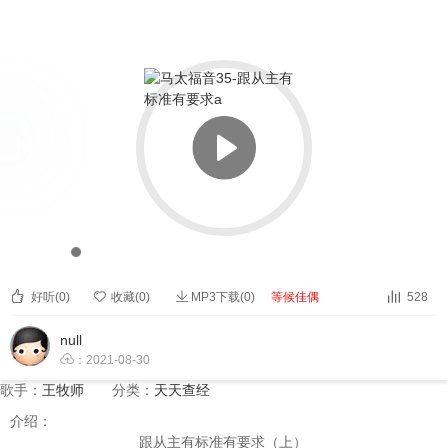


马太福音35-跟从主有标准有要求a


00:00
00:00



好听(
0
)

收藏(
0
)
MP3下载(0)
等候佳偶
528
null

：2021-08-30
歌手：
王牧师
分类：
天天查经
介绍：
跟从主有标准有要求（上）