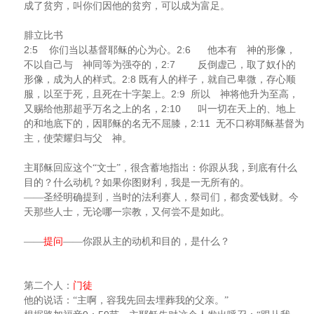
成了贫穷，叫你们因他的贫穷，可以成为富足。
腓立比书
2:5
2:6
你们当以基督耶稣的心为心。
他本有 神的形像，
2:7
不以自己与 神同等为强夺的，
反倒虚己，取了奴仆的
2:8
形像，成为人的样式。
既有人的样子，就自己卑微，存心顺
2:9
服，以至于死，且死在十字架上。
所以 神将他升为至高，
2:10
又赐给他那超乎万名之上的名，
叫一切在天上的、地上
2:11
的和地底下的，因耶稣的名无不屈膝，
无不口称耶稣基督为
主，使荣耀归与父 神。
主耶稣回应这个“文士”，很含蓄地指出：你跟从我，到底有什么
目的？什么动机？如果你图财利，我是一无所有的。
——圣经明确提到，当时的法利赛人，祭司们，都贪爱钱财。今
天那些人士，无论哪一宗教，又何尝不是如此。
——
提问
——你跟从主的动机和目的，是什么？
第二个人：
门徒
他的说话：“主啊，容我先回去埋葬我的父亲。”