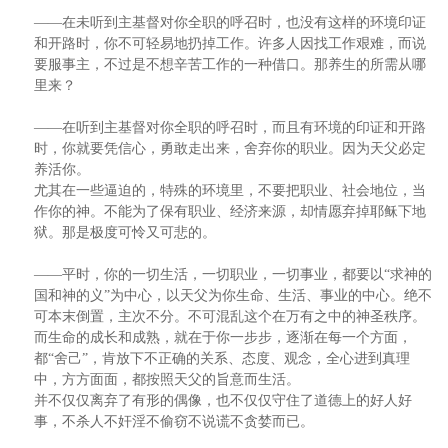
——在未听到主基督对你全职的呼召时，也没有这样的环境印证
和开路时，你不可轻易地扔掉工作。许多人因找工作艰难，而说
要服事主，不过是不想辛苦工作的一种借口。那养生的所需从哪
里来？
——在听到主基督对你全职的呼召时，而且有环境的印证和开路
时，你就要凭信心，勇敢走出来，舍弃你的职业。因为天父必定
养活你。
尤其在一些逼迫的，特殊的环境里，不要把职业、社会地位，当
作你的神。不能为了保有职业、经济来源，却情愿弃掉耶稣下地
狱。那是极度可怜又可悲的。
——平时，你的一切生活，一切职业，一切事业，都要以“求神的
国和神的义”为中心，以天父为你生命、生活、事业的中心。绝不
可本末倒置，主次不分。不可混乱这个在万有之中的神圣秩序。
而生命的成长和成熟，就在于你一步步，逐渐在每一个方面，
都“舍己”，肯放下不正确的关系、态度、观念，全心进到真理
中，方方面面，都按照天父的旨意而生活。
并不仅仅离弃了有形的偶像，也不仅仅守住了道德上的好人好
事，不杀人不奸淫不偷窃不说谎不贪婪而已。