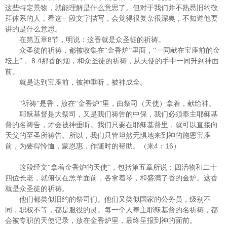
这些特定景物，就能理解是什么意思了。但对于我们并不熟悉旧约敬
拜体系的人，看这一段文字描写，会觉得很复杂很深奥，不知道他要
讲的是什么意思。
8
在第五章
节，明说：这香就是众圣徒的祈祷。
众圣徒的祈祷，都被收集在“金香炉”里面，“一同献在宝座前的金
8:4
坛上”，
那香的烟，和众圣徒的祈祷，从天使的手中一同升到神面
前。
就是达到宝座前，被神垂听，被神成全。
“祈祷”是香，放在“金香炉”里，由祭司（天使）拿着，献给神。
耶稣基督是大祭司，又是我们祷告的中保，我们必须奉主耶稣基
督的名祷告，才会被神垂听。我们只要在耶稣基督里，就可以直接向
天父的至圣所祷告。所以，我们只管坦然无惧地来到神的施恩宝座
4
16
前，为要得怜恤，蒙恩惠，作随时的帮助。（来
：
）
这段经文“拿着金香炉的天使”，包括第五章所说：四活物和二十
四位长老，就俯伏在羔羊面前，各拿着琴，和盛满了香的金炉。这香
就是众圣徒的祈祷。
他们都类似旧约的祭司们。他们又类似国家的公务员，级别不
同，职权不等，都是服役的灵。每一个人奉主耶稣基督的名祈祷，都
会被专职的天使记录，放在金香炉里，最终呈报到神的面前。