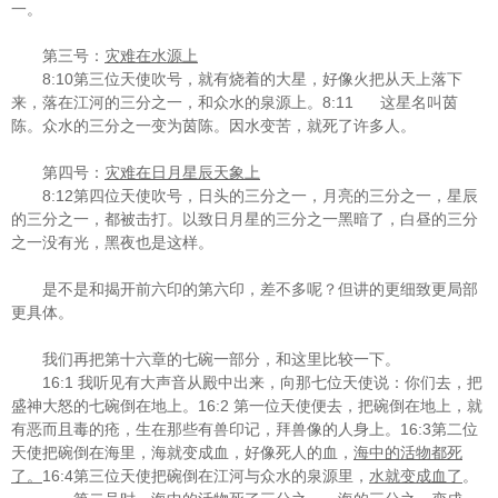
一。
第三号：
灾难在水源上
8:10
第三位天使吹号，就有烧着的大星，好像火把从天上落下
8:11
来，落在江河的三分之一，和众水的泉源上。
这星名叫茵
陈。众水的三分之一变为茵陈。因水变苦，就死了许多人。
第四号：
灾难在日月星辰天象上
8:12
第四位天使吹号，日头的三分之一，月亮的三分之一，星辰
的三分之一，都被击打。以致日月星的三分之一黑暗了，白昼的三分
之一没有光，黑夜也是这样。
是不是和揭开前六印的第六印，差不多呢？但讲的更细致更局部
更具体。
我们再把第十六章的七碗一部分，和这里比较一下。
16:1
我听见有大声音从殿中出来，向那七位天使说：你们去，把
16:2
盛神大怒的七碗倒在地上。
第一位天使便去，把碗倒在地上，就
16:3
有恶而且毒的疮，生在那些有兽印记，拜兽像的人身上。
第二位
天使把碗倒在海里，海就变成血，好像死人的血，
海中的活物都死
16:4
了。
第三位天使把碗倒在江河与众水的泉源里，
水就变成血了
。