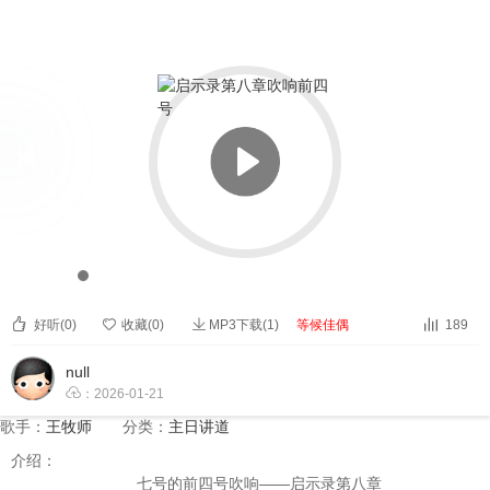


启示录第八章吹响前四号


00:00
00:00



好听(
0
)

收藏(
0
)
MP3下载(1)
等候佳偶
189
null

：2026-01-21
歌手：
王牧师
分类：
主日讲道
介绍：
——
七号的前四号吹响
启示录第八章