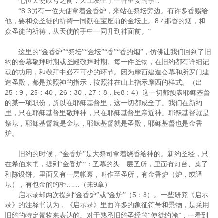
七位天使吹号之前，天上发生了一件重要的事：
8:3
“
另有一位天使拿着金香炉，来站在祭坛旁边。有许多香赐给
8:4
他，要和众圣徒的祈祷一同献在宝座前的金坛上。
那香的烟，和
众圣徒的祈祷，从天使的手中一同升到神面前。”
这里的“金香炉”“祭坛”“金坛”“香”“香的烟”，仿佛让我们回到了旧
约的会幕敬拜时期或圣殿敬拜时期。每一件圣物，在旧约都有详细记
载的功用，和敬拜中必不可少的环节。因为摩西建造会幕和所罗门建
造圣殿，都是按照神的指示，按照神在山上指示摩西的样式。（出
25
9
25
40
26
30
27
8
8
4
：
，
：
，
：
，
：
，民
：
）这一切都预表耶稣基督
的某一项职份，所以在耶稣基督里，这一切都成全了。我们在新约
里，只在耶稣基督里敬拜神，只在耶稣基督里亲近神。耶稣基督就是
祭坛，耶稣基督就是金坛，耶稣基督就是圣殿，耶稣基督也是金香
炉。
旧约的时候，“金香炉”是大祭司拿着烧香给神的。新约圣经，只
在希伯来书，提到“金香炉”：圣幕的头一层圣所，里面有灯台、桌子
和陈设饼。里面又有一层帐幕，叫作至圣所，有金香炉（炉，或译
9
坛），有包金的约柜……（来
章）
5
8
启示录却两次提到“金香炉”或“金炉”（
：
）。一些研究《启示
录》的注释书认为，《启示录》里面许多的象征符号和景物，是采用
旧约的特定景物来表达的。对于熟悉旧约圣经的“使徒约翰”，一看到