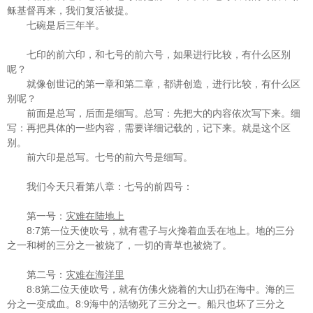
稣基督再来，我们复活被提。
七碗是后三年半。
七印的前六印，和七号的前六号，如果进行比较，有什么区别
呢？
就像创世记的第一章和第二章，都讲创造，进行比较，有什么区
别呢？
前面是总写，后面是细写。总写：先把大的内容依次写下来。细
写：再把具体的一些内容，需要详细记载的，记下来。就是这个区
别。
前六印是总写。七号的前六号是细写。
我们今天只看第八章：七号的前四号：
第一号：
灾难在陆地上
8:7
第一位天使吹号，就有雹子与火搀着血丢在地上。地的三分
之一和树的三分之一被烧了，一切的青草也被烧了。
第二号：
灾难在海洋里
8:8
第二位天使吹号，就有仿佛火烧着的大山扔在海中。海的三
8:9
分之一变成血。
海中的活物死了三分之一。船只也坏了三分之