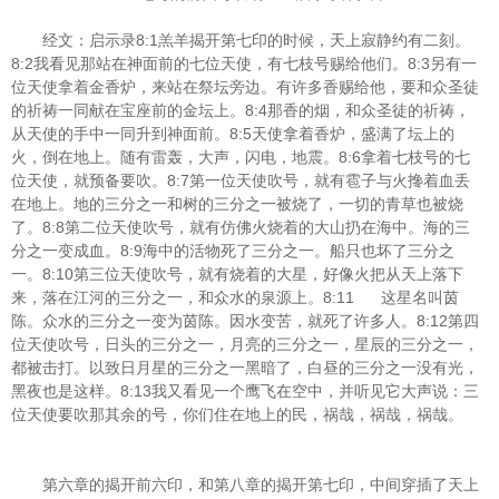
8:1
经文：启示录
羔羊揭开第七印的时候，天上寂静约有二刻。
8:2
8:3
我看见那站在神面前的七位天使，有七枝号赐给他们。
另有一
位天使拿着金香炉，来站在祭坛旁边。有许多香赐给他，要和众圣徒
8:4
的祈祷一同献在宝座前的金坛上。
那香的烟，和众圣徒的祈祷，
8:5
从天使的手中一同升到神面前。
天使拿着香炉，盛满了坛上的
8:6
火，倒在地上。随有雷轰，大声，闪电，地震。
拿着七枝号的七
8:7
位天使，就预备要吹。
第一位天使吹号，就有雹子与火搀着血丢
在地上。地的三分之一和树的三分之一被烧了，一切的青草也被烧
8:8
了。
第二位天使吹号，就有仿佛火烧着的大山扔在海中。海的三
8:9
分之一变成血。
海中的活物死了三分之一。船只也坏了三分之
8:10
一。
第三位天使吹号，就有烧着的大星，好像火把从天上落下
8:11
来，落在江河的三分之一，和众水的泉源上。
这星名叫茵
8:12
陈。众水的三分之一变为茵陈。因水变苦，就死了许多人。
第四
位天使吹号，日头的三分之一，月亮的三分之一，星辰的三分之一，
都被击打。以致日月星的三分之一黑暗了，白昼的三分之一没有光，
8:13
黑夜也是这样。
我又看见一个鹰飞在空中，并听见它大声说：三
位天使要吹那其余的号，你们住在地上的民，祸哉，祸哉，祸哉。
第六章的揭开前六印，和第八章的揭开第七印，中间穿插了天上