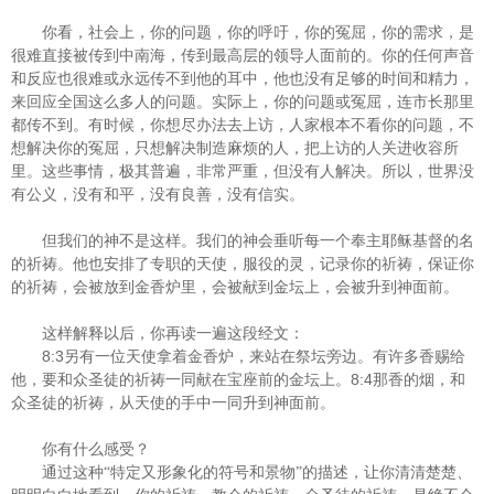
你看，社会上，你的问题，你的呼吁，你的冤屈，你的需求，是
很难直接被传到中南海，传到最高层的领导人面前的。你的任何声音
和反应也很难或永远传不到他的耳中，他也没有足够的时间和精力，
来回应全国这么多人的问题。实际上，你的问题或冤屈，连市长那里
都传不到。有时候，你想尽办法去上访，人家根本不看你的问题，不
想解决你的冤屈，只想解决制造麻烦的人，把上访的人关进收容所
里。这些事情，极其普遍，非常严重，但没有人解决。所以，世界没
有公义，没有和平，没有良善，没有信实。
但我们的神不是这样。我们的神会垂听每一个奉主耶稣基督的名
的祈祷。他也安排了专职的天使，服役的灵，记录你的祈祷，保证你
的祈祷，会被放到金香炉里，会被献到金坛上，会被升到神面前。
这样解释以后，你再读一遍这段经文：
8:3
另有一位天使拿着金香炉，来站在祭坛旁边。有许多香赐给
8:4
他，要和众圣徒的祈祷一同献在宝座前的金坛上。
那香的烟，和
众圣徒的祈祷，从天使的手中一同升到神面前。
你有什么感受？
通过这种“特定又形象化的符号和景物”的描述，让你清清楚楚、