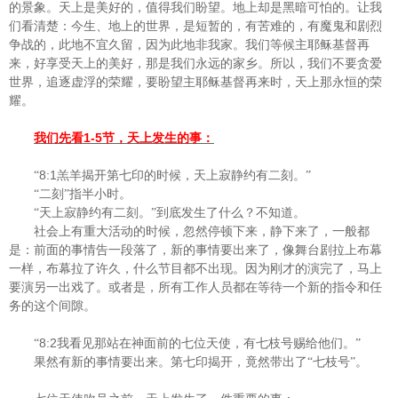
的景象。天上是美好的，值得我们盼望。地上却是黑暗可怕的。让我
们看清楚：今生、地上的世界，是短暂的，有苦难的，有魔鬼和剧烈
争战的，此地不宜久留，因为此地非我家。我们等候主耶稣基督再
来，好享受天上的美好，那是我们永远的家乡。所以，我们不要贪爱
世界，追逐虚浮的荣耀，要盼望主耶稣基督再来时，天上那永恒的荣
耀。
1-5
我们先看
节，天上发生的事：
8:1
“
羔羊揭开第七印的时候，天上寂静约有二刻。”
“二刻”指半小时。
“天上寂静约有二刻。”到底发生了什么？不知道。
社会上有重大活动的时候，忽然停顿下来，静下来了，一般都
是：前面的事情告一段落了，新的事情要出来了，像舞台剧拉上布幕
一样，布幕拉了许久，什么节目都不出现。因为刚才的演完了，马上
要演另一出戏了。或者是，所有工作人员都在等待一个新的指令和任
务的这个间隙。
8:2
“
我看见那站在神面前的七位天使，有七枝号赐给他们。”
果然有新的事情要出来。第七印揭开，竟然带出了“七枝号”。