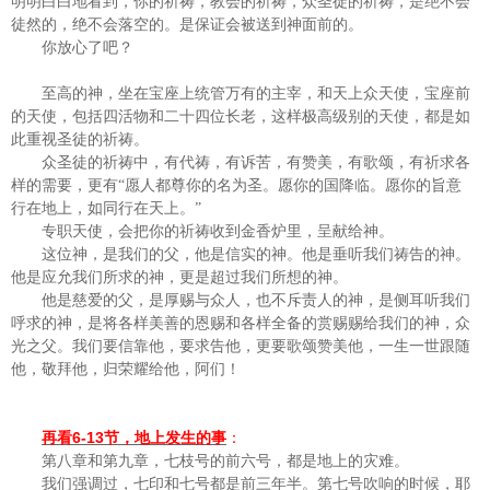
明明白白地看到，你的祈祷，教会的祈祷，众圣徒的祈祷，是绝不会
徒然的，绝不会落空的。是保证会被送到神面前的。
你放心了吧？
至高的神，坐在宝座上统管万有的主宰，和天上众天使，宝座前
的天使，包括四活物和二十四位长老，这样极高级别的天使，都是如
此重视圣徒的祈祷。
众圣徒的祈祷中，有代祷，有诉苦，有赞美，有歌颂，有祈求各
样的需要，更有“愿人都尊你的名为圣。愿你的国降临。愿你的旨意
行在地上，如同行在天上。”
专职天使，会把你的祈祷收到金香炉里，呈献给神。
这位神，是我们的父，他是信实的神。他是垂听我们祷告的神。
他是应允我们所求的神，更是超过我们所想的神。
他是慈爱的父，是厚赐与众人，也不斥责人的神，是侧耳听我们
呼求的神，是将各样美善的恩赐和各样全备的赏赐赐给我们的神，众
光之父。我们要信靠他，要求告他，更要歌颂赞美他，一生一世跟随
他，敬拜他，归荣耀给他，阿们！
6-13
再看
节，地上发生的事
：
第八章和第九章，七枝号的前六号，都是地上的灾难。
我们强调过，七印和七号都是前三年半。第七号吹响的时候，耶