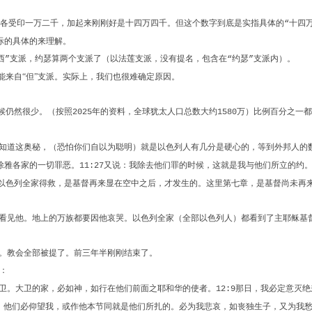
各受印一万二千，加起来刚刚好是十四万四千。但这个数字到底是实指具体的
十四
“
际的具体的来理解。
西
支派，约瑟算两个支派了（以法莲支派，没有提名，包含在
约瑟
支派内）。
”
“
”
能来自“但”支派。实际上，我们也很难确定原因。
候仍然很少。（按照
年的资料，全球犹太人口总数大约
万）比例百分之一都
2025
1580
知道这奥秘，（恐怕你们自以为聪明）就是以色列人有几分是硬心的，等到外邦人的
除雅各家的一切罪恶。
又说：我除去他们罪的时候，这就是我与他们所立的约
11:27
。以色列全家得救，是基督再来显在空中之后，才发生的。这里第七章，是基督尚未再
看见他。地上的万族都要因他哀哭。以色列全家（全部以色列人）都看到了主耶稣基
。教会全部被提了。前三年半刚刚结束了。
：
卫。大卫的家，必如神，如行在他们前面之耶和华的使者。
那日，我必定意灭绝
12:9
。他们必仰望我，或作他本节同就是他们所扎的。必为我悲哀，如丧独生子，又为我