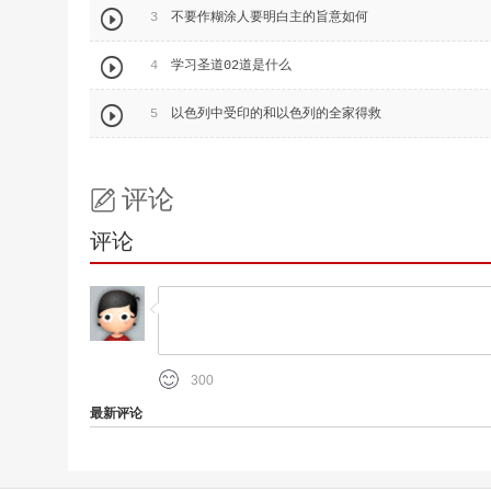

3
不要作糊涂人要明白主的旨意如何

4
学习圣道02道是什么

5
以色列中受印的和以色列的全家得救
评论
