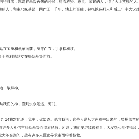
的得胜者，就是在基督再来的时候，得着称赞、尊贵、荣耀的人，得了天上赏赐的人
胜的人，和主耶稣基督一同作王一千年。地上的百姓，包括以色列人和后三年半大灾
站在宝座和羔羊面前，身穿白衣，手拿棕树枝。
境终于胜利地站立在耶稣基督面前。
地，敬拜神。
与我们的神，直到永永远远。阿们。
？
我对他说：我主，你知道。他向我说：这些人是从大患难中出来的，曾用羔羊
7:14
还有许多人相信主耶稣基督而得着拯救。所以，我们要继续传福音，大发热心地传福音
化大革命期间，越有许多人愿意寻求主而得着拯救。