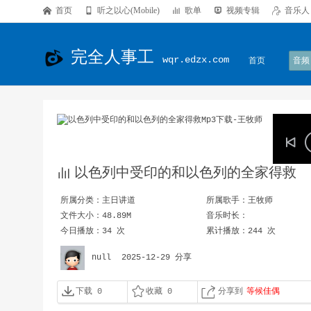

首页

听之以心(Mobile)

歌单

视频专辑

音乐人
完全人事工
wqr.edzx.com
首页
音频

以色列中受印的和以色列的全家得救
所属分类：
主日讲道
所属歌手：
王牧师
文件大小：48.89M
音乐时长：
今日播放：34 次
累计播放：244 次
null
2025-12-29 分享



下载 0
收藏 0
分享到
等候佳偶