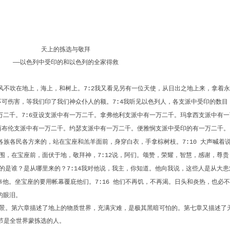
天上的拣选与敬拜
以色列中受印的和以色列的全家得救
——
风不吹在地上，海上，和树上。
我又看见另有一位天使，从日出之地上来，拿着永
7:2
不可伤害，等我们印了我们神众仆人的额。
我听见以色列人，各支派中受印的数目
7:4
万二千。
亚设支派中有一万二千。拿弗他利支派中有一万二千。玛拿西支派中有一
7:6
西布伦支派中有一万二千。约瑟支派中有一万二千。便雅悯支派中受印的有一万二千。
各族各民各方来的，站在宝座和羔羊面前，身穿白衣，手拿棕树枝。
大声喊着
7:10
围，在宝座前，面伏于地，敬拜神，
说，阿们。颂赞，荣耀，智慧，感谢，尊贵
7:12
的是谁？是从哪里来的？
我对他说，我主，你知道。他向我说，这些人是从大患
7:14
奉他。坐宝座的要用帐幕覆庇他们。
他们不再饥，不再渴。日头和炎热，也必不
7:16
的眼泪。
景。第六章描述了地上的物质世界，充满灾难，是极其黑暗可怕的。第七章又描述了
节是全世界蒙拣选的人。