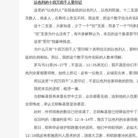
以色列的十四万四千人受印记
这里的
以色列人
实指血统的以色列人，以色列民族。十二支派
“
”
无数人，很多人，在释经上意见不同。我这里，把这个数字也当作实
这十二支派，大家知道，少了一个
但
支派，而多了一个
玛拿
“
”
“
“但”支派为什么没有了，有许多解释认为，末后的这个敌基督可
这里“受印”指蒙神拣选。
为什么只有“十四万四千人”受印呢？表明信主的以色列人，那时
徒的比例相似。所以，我把这个数字当作实际的人数来理解。
罗马书
章
节，不是说：
弟兄们，我不愿意你们不
11
25-27
11:25
色列全家都要得救。如经上所记：必有一位救主，从锡安出来，要消
所以这里“十四万四千”人受印记，不是以色列全家得救的阶段
我把末后的进程，梳理一遍。
当耶稣基督再来显在空中之后，众目都看见他，连刺他的人也要
全部悔改，承认主耶稣基督是弥赛亚。
此时，外邦得救的数目已经添满了。主耶稣基督已经降临空中了
在旧约的《撒迦利亚书》
节，预言了以色列的全家得救
12:8-14
那日，耶和华必保护耶路撒冷的居民。他们中间软弱的，必如大
我必将那施恩叫人恳求的灵，浇灌大卫家，和耶路撒冷的居民
12:10