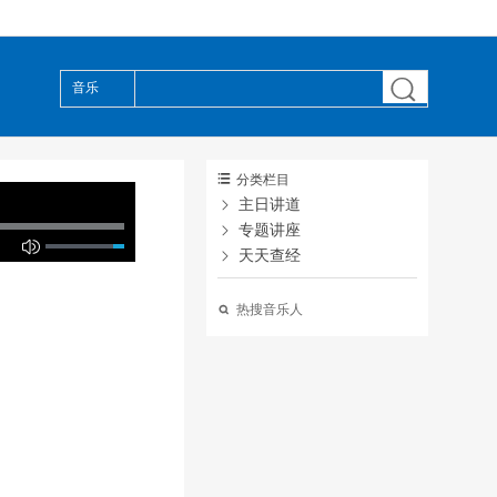

音乐

分类栏目

主日讲道

专题讲座

天天查经

热搜音乐人