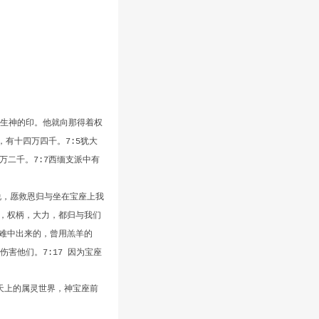
生神的印。他就向那得着权
，有十四万四千。
犹大
7:5
万二千。
西缅支派中有
7:7
说，愿救恩归与坐在宝座上我
，权柄，大力，都归与我们
难中出来的，曾用羔羊的
伤害他们。
因为宝座
7:17
天上的属灵世界，神宝座前