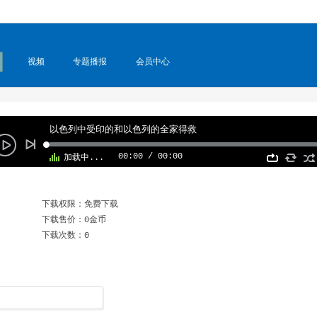
视频
专题播报
会员中心
以色列中受印的和以色列的全家得救
00:00
/
00:00
加载中...
下载权限：免费下载
下载售价：0金币
下载次数：0