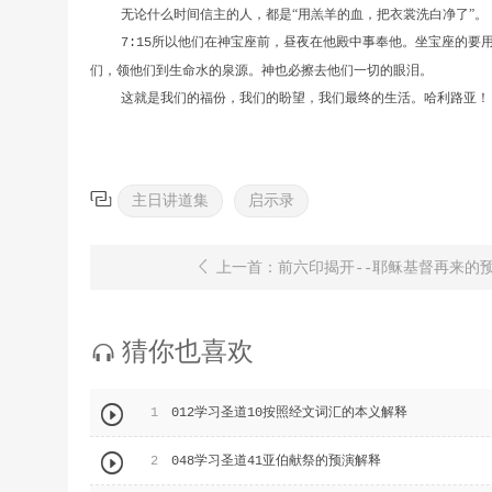
无论什么时间信主的人，都是“用羔羊的血，把衣裳洗白净了”。
所以他们在神宝座前，昼夜在他殿中事奉他。坐宝座的要
7:15
们，领他们到生命水的泉源。神也必擦去他们一切的眼泪。
这就是我们的福份，我们的盼望，我们最终的生活。哈利路亚！

主日讲道集
启示录

上一首：前六印揭开--耶稣基督再来的
猜你也喜欢


1
012学习圣道10按照经文词汇的本义解释

2
048学习圣道41亚伯献祭的预演解释