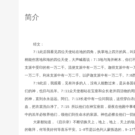
简介
经文：
此后我看见四位天使站在地的四角，执掌地上四方的风，叫
7:1
柄能伤害地和海的四位天使，大声喊着说：
地与海并树木，你们
7:3
支派中受印的有一万二千。流便支派中有一万二千。迦得支派中有一
一万二千。利未支派中有一万二千。以萨迦支派中有一万二千。
7:8
此后，我观看，见有许多的人，没有人能数过来，是从各国
7:9
们的神，也归与羔羊。
众天使都站在宝座和众长老并四活物的周
7:11
的神，直到永永远远。阿们。
长老中有一位问我说，这些穿白衣
7:13
血，把衣裳洗白净了。
所以他们在神宝座前，昼夜在他殿中事
7:15
中的羔羊必牧养他们，领他们到生命水的泉源。神也必擦去他们一切
大家都知道，《启示录》不断切换天上，地上，地上，天上的场
的敬拜，何等美好何等喜乐平安。
节是以色列人蒙拣选的，
1-8
9-17