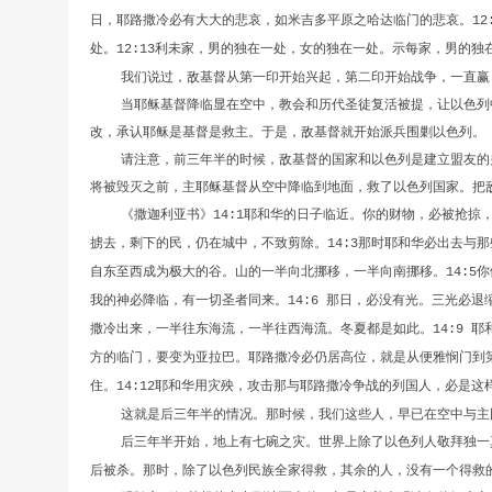
日，耶路撒冷必有大大的悲哀，如米吉多平原之哈达临门的悲哀。
12
处。
利未家，男的独在一处，女的独在一处。示每家，男的独
12:13
我们说过，敌基督从第一印开始兴起，第二印开始战争，一直赢
当耶稣基督降临显在空中，教会和历代圣徒复活被提，让以色列
改，承认耶稣是基督是救主。于是，敌基督就开始派兵围剿以色列。
请注意，前三年半的时候，敌基督的国家和以色列是建立盟友的
将被毁灭之前，主耶稣基督从空中降临到地面，救了以色列国家。把
《撒迦利亚书》
耶和华的日子临近。你的财物，必被抢掠
14:1
掳去，剩下的民，仍在城中，不致剪除。
那时耶和华必出去与那
14:3
自东至西成为极大的谷。山的一半向北挪移，一半向南挪移。
你
14:5
我的神必降临，有一切圣者同来。
那日，必没有光。三光必退
14:6
撒冷出来，一半往东海流，一半往西海流。冬夏都是如此。
耶
14:9
方的临门，要变为亚拉巴。耶路撒冷必仍居高位，就是从便雅悯门到
住。
耶和华用灾殃，攻击那与耶路撒冷争战的列国人，必是这
14:12
这就是后三年半的情况。那时候，我们这些人，早已在空中与主
后三年半开始，地上有七碗之灾。世界上除了以色列人敬拜独一
后被杀。那时，除了以色列民族全家得救，其余的人，没有一个得救