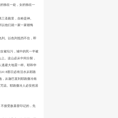
男的独在一处，女的独在一
第三圣殿里，自称是神。
所以他们就一家一家都悔
色列。以色列抵挡不住，即
妇女被玷污，城中的民一半被
山上。这山必从中间分裂，
人逃避大地震一样。耶和华
那日必有活水从耶路
14:8
地，从迦巴直到耶路撒冷南
有咒诅。耶路撒冷人必安然居
。不接受敌基督印记的，先