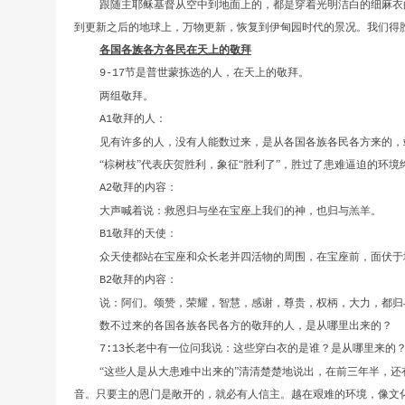
跟随主耶稣基督从空中到地面上的，都是穿着光明洁白的细麻衣
到更新之后的地球上，万物更新，恢复到伊甸园时代的景况。我们得
各国各族各方各民在天上的敬拜
节是普世蒙拣选的人，在天上的敬拜。
9-17
两组敬拜。
敬拜的人：
A1
见有许多的人，没有人能数过来，是从各国各族各民各方来的，
“棕树枝”代表庆贺胜利，象征“胜利了”，胜过了患难逼迫的环
敬拜的内容：
A2
大声喊着说：救恩归与坐在宝座上我们的神，也归与羔羊。
敬拜的天使：
B1
众天使都站在宝座和众长老并四活物的周围，在宝座前，面伏于
敬拜的内容：
B2
说：阿们。颂赞，荣耀，智慧，感谢，尊贵，权柄，大力，都归
数不过来的各国各族各民各方的敬拜的人，是从哪里出来的？
长老中有一位问我说：这些穿白衣的是谁？是从哪里来的
7:13
“这些人是从大患难中出来的”清清楚楚地说出，在前三年半，
音。只要主的恩门是敞开的，就必有人信主。越在艰难的环境，像文