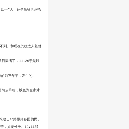
万四千
人，还是象征含意指
”
不到。和现在的犹太人基督
数目添满了，
于是以
11:26
。
来的前三年半，发生的。
督驾云降临，以色列全家才
来攻击耶路撒冷各国的民。
愁苦，如丧长子。
那
12:11