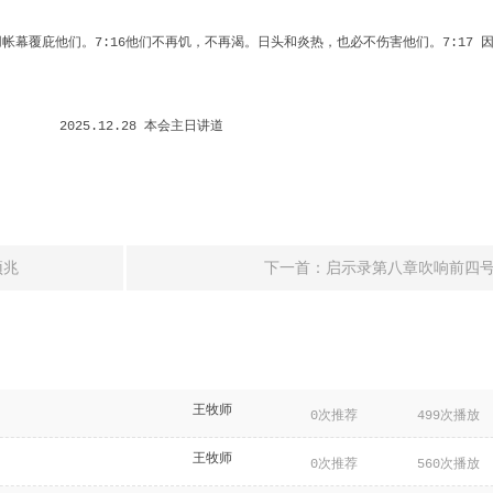
用帐幕覆庇他们。
他们不再饥，不再渴。日头和炎热，也必不伤害他们。
7:16
7:17
本会主日讲道
2025.12.28
预兆
下一首：启示录第八章吹响前四
王牧师
0次推荐
499次播放
王牧师
0次推荐
560次播放