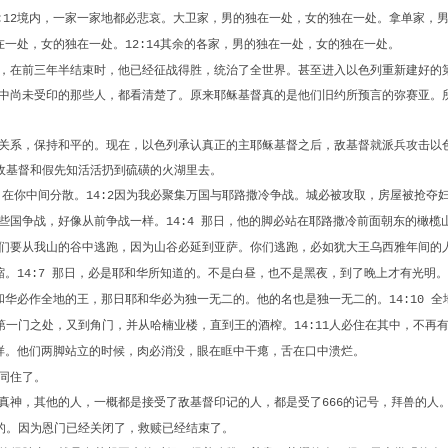
境内，一家一家地都必悲哀。大卫家，男的独在一处，女的独在一处。拿单家，
:12
在一处，女的独在一处。
其余的各家，男的独在一处，女的独在一处。
12:14
，在前三年半结束时，他已经征战得胜，统治了全世界。甚至进入以色列重新建好的
中尚未受印的那些人，都看清楚了。原来耶稣基督真的是他们旧约所预言的弥赛亚。
关系，保持和平的。现在，以色列承认真正的主耶稣基督之后，敌基督就派兵攻击以
敌基督和假先知活活扔到硫磺的火湖里去。
，在你中间分散。
因为我必聚集万国与耶路撒冷争战。城必被攻取，房屋被抢夺
14:2
些国争战，好像从前争战一样。
那日，他的脚必站在耶路撒冷前面朝东的橄榄
14:4
们要从我山的谷中逃跑，因为山谷必延到亚萨。你们逃跑，必如犹大王乌西雅年间的
缩。
那日，必是耶和华所知道的。不是白昼，也不是黑夜，到了晚上才有光明。
14:7
和华必作全地的王，那日耶和华必为独一无二的。他的名也是独一无二的。
全
14:10
第一门之处，又到角门，并从哈楠业楼，直到王的酒榨。
人必住在其中，不再
14:11
样。他们两脚站立的时候，肉必消没，眼在眶中干瘪，舌在口中溃烂。
同住了。
真神，其他的人，一概都是接受了敌基督印记的人，都是受了
的记号，拜兽的人
666
的。因为恩门已经关闭了，救赎已经结束了。