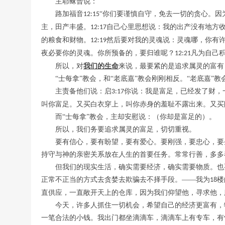
主耶稣曾说：
路加福音
“你们要谨慎自守，免去一切的贪心。因
12
:15
主，田产丰盛。
自己心里思想说：我的出产没有地方
12:17
的粮食和财物。
然后要对我的灵魂说：灵魂哪，你有
12:19
夜必要你的灵魂。你所预备的，要归谁呢？
凡为自己
12:21
所以，对
我们的生命
来说，最要紧的是追求属灵的富有
“士每拿”教会，和“老底嘉”教会刚刚相反。“老底嘉
主责备他们说：启
你说：我是富足，已经发了财，
3:17
叫你富足。又买白衣穿上，叫你赤身的羞耻不露出来。又买
而
“士每拿”教会，主却安慰说：
（你却是富足的）
。
所以，我们务要追求属灵的富足，切切重视。
要有信心，要有盼望，要有爱心。要刚强，要忠心，要
持守与神的亲密关系放在人生的首要任务。常常行善，多多
但我们的现实生活，确实需要经济，确实需要物质。也
正常不正当的方式去贪婪去欺骗去不择手段。
——我为
楼
18
直供应，一直敞开天上的仓库，因为我们仰望他，寻求他，
今天，许多人抓住一切机会，希望自己的经济更富有，
一笔合法的小钱。我出门都坐滴滴车，滴滴车上有专车，有