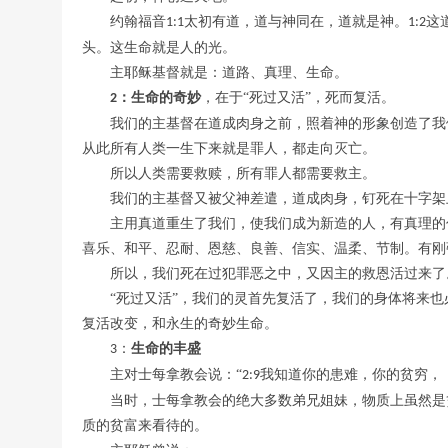
约翰福音
太初有道，道与神同在，道就是神。
这
1:1
1:2
头。这生命就是人的光。
主耶稣基督就是：道路、真理、生命。
：生命的奇妙
，在于
“死过又活”，死而复活。
2
我们的主基督在道成肉身之前，照着神的形象创造了我
从此所有人类一生下来就是罪人，都走向灭亡。
所以人类需要救赎，所有罪人都需要救主。
我们的主基督又被父神差遣，道成肉身，钉死在十字架
主用真道重生了我们，使我们成为新造的人，有真理的
喜乐、和平、忍耐、恩慈、良善、信实、温柔、节制。有刚
所以，我们死在过犯罪恶之中，又因主的救恩活过来了
“死过又活”，我们的灵首先复活了，我们的身体将来
复活改变，和永生的奇妙生命。
：
生命的丰盛
3
主对士每拿教会说：
“
我知道你的患难，你的贫穷，
2:9
当时，士每拿教会的绝大多数弟兄姐妹，物质上虽然是
质的贫富来看待的。