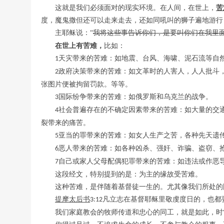
这就是我们必须面对的现实环境。在人间，在世上，
苦
度，魔鬼撒但还可以走来走去，还如同吼叫的狮子遍地游行
主耶稣说：
“
我将这些事告诉你们，是要叫你们在我里
在世上有苦难，
比如：
天灾带来的苦难：如地震、台风、海啸、泥石流等自
1
政府决策带来的苦难：如文革时的人害人，人人批斗
2
张图片便被拘留罚款。等等。
国际纷争带来的苦难：如俄罗斯和乌克兰的战争。
3
社会普遍存在的不确定因素带来的苦难：如大量的交
4
裂带来的痛苦。
亚当的罪带来的苦难：如女人生产之苦，各种先天遗
5
恶人带来的苦难：如各种凶杀、强奸、诈骗、盗窃、
6
自己或家人父母配偶犯罪带来的苦难：如违法或作恶
7
这段经文，特别提到的是：为主的缘故受苦难。
这种苦难，是伴随着基督徒一生的。尤其像我们所处的
提摩太后书
凡立志在基督耶稣里敬虔度日的，也都
3:12
我们家庭教会的牧师传道和忠心的同工，就是如此，时