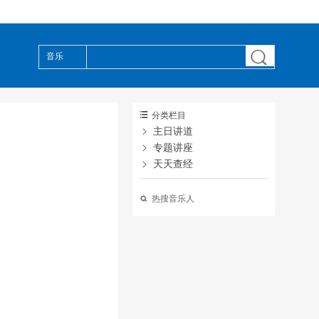

音乐

分类栏目

主日讲道

专题讲座

天天查经

热搜音乐人