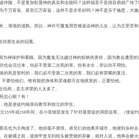
迹伴随，不是更加彰显神的真实和全能吗？这样福音不是很容易就广传了
为千万富翁、甚至亿万富翁，这样不是非常好吗？神不是乐于施恩，大施
长，渐渐的成熟。所以，神许可魔鬼用苦难逼迫神的儿女，让为主受苦和
给你那生命的冠冕。
，因为神保护和看顾。因为魔鬼无法越过神的权柄伤害你，因为教会遭受的
但也会活过来，你必不受第二次死的害。你有永生，所以你不用怕。
体的死是暂时的，我们必不受第二次死的害，我们必有荣耀的复活。
，不要怕他们。惟有能把身体和灵魂都灭在地狱里的，正要怕他。
生怕死，卖主求荣的人太多了。
死忠心呢？有！
，他是使徒约翰亲自教导和按立的学生。
元
年或
年间，在小亚细亚发生了针对基督徒的局部迫害。（使徒约
155
156
那丢也为主殉道了。他却毫不畏惧。弟兄们劝他离开城市，他便到乡村去
。在被捕之前，坡旅甲曾见到枕头被焚烧的异象，就对人说，他将会被火