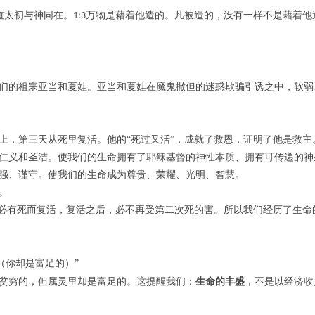
道太初与神同在。
万物是
藉
着他造的。凡被造的，没有一样不是
藉
着他
1:3
们的祖宗亚当和夏娃。亚当和夏娃在魔鬼撒但的迷惑欺骗引诱之中，软弱
上，第三天从死里复活。他的
“
死过又活
”，成就了救恩，证明了他是救主
仁义和圣洁。使我们的生命拥有了耶稣基督的神性本质、拥有可传递的神
强、谨守。使我们的生命成为尊贵、荣耀、光明、智慧。
。
也必有死而复活，复活之后，必不再受第二次死的害。所以我们经历了生命
（你却是富足的）
”
贫穷的，但属灵里却是富足的。这提醒我们：
生命的丰盛
，不是以经济收