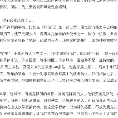
不立志讨主的喜悦，不把自己献给神作合用的器皿，确实可以避免许多的
管家。所以，为主受苦就不可避免会遇到。
。你们必受患难十日。
神不许可的事情。比如在《约伯记》第一第二章，魔鬼没有能力夺去约伯
阻挡它，使它无能为力。魔鬼本是被造的天使长之一，因心中骄傲，要与
和它的使者预备了地狱，硫磺的火湖。现在暂时未执行，因为神在救赎的
在监里”，不是所有人下在监里。“必受患难十日”，这患难“十日”，指一
从具体来说，许多国家，许多地区，许多城市，逼迫并不是一直持续的。
徒和天主教徒，及国外来的宣教士
多位（包含家属儿童）。后来中华民
240
了。近年的逼迫，主要针对家庭教会和其中的牧者传道。我们相信过后，
斯兰教国家。但朝鲜在
世纪上半叶，曾经有过教会的大复兴。金日成金
20
这国家、这城市，有魔鬼撒但的差役，属魔鬼阵营的人，他们受魔鬼驱使，
军官，而是一切听从魔鬼、敌挡基督、仇视福音的人。但背后真正的元凶
切为在上执政掌权的代祷。使这些掌权者，成为神的器皿，不成为魔鬼的
又许可魔鬼逼迫我们，让我们落在百般试炼中。到底是为了什么？让我们