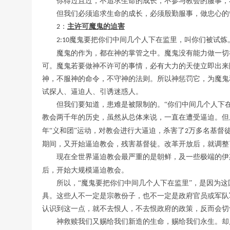
你得过且过，不追求生命的成长，不参与教会的服事，
但我们必须追求生命的成长，必须殷勤服事，做忠心的
：
主许可魔鬼的迫害
2
魔鬼要把你们中间几个人下在监里，叫你们被试炼
2:10
魔鬼的作为，都在神的掌管之中。魔鬼没有能力做一切
可。魔鬼若要做神不许可的事情，必有大力的天使立即出来
神，不服神的命令，不守神的法则。所以神惩罚它，为魔鬼
试探人、逼迫人、引诱迷惑人。
但我们要知道，患难是被限制的。
“你们中间几个人下
教会两千年的历史，虽然从总体来说，一直在遭受逼迫。但
年“义和团”运动，对教会进行大逼迫，杀害了
万多名基督
2
期间，又开始逼迫教会，残害基督徒。改革开放后，就调整
现在全世界逼迫教会最严重的是朝鲜，及一些极端的伊
后，开始大规模逼迫教会。
所以，
“魔鬼要把你们中间几个人下在监里”，是因为
具。这些人不一定是宗教份子，也不一定是政府官员或军队
认识到这一点，就不去恨人，不去恨政府的政策，反而会切
神救赎我们又赐给我们新造的生命，赐给我们永生。却