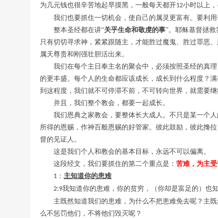
为几元钱也很辛苦地起早摸黑，一般每天都开
小时以上，
12
我们也要抓住一切机会，使自己的属灵更富有。要利用
整本圣经都在讲
“
关乎生命和敬虔的事
”。耶稣基督拯
只有切切寻求神，紧紧跟随主，才能胜过魔鬼、胜过罪恶、
属天尊贵和刚强壮胆活出来。
我们在每个主日奉主名的聚会中，必须按照圣经的真理
的更丰盛。每个人的生命都应该成长，成长到什么程度？满
到这程度，我们就不可停滞不前，不可转向世界，就需要继
并且，我们整个教会，都要一起成长。
我们恩典之家教会，要整体长大成人。不只是某一个人
所得的恩赐，作神百般恩赐的好管家。彼此鼓励，彼此搀拉
督的见证人。
这是我们个人和教会的基本目标，永远不可以偏离。
这段经文，我们要抓住的第二个重点是：
苦难，为主受
：
主知道你的患难
1
我知道你的患难，你的贫穷，（你却是富足的）也
2:9
主既然知道我们的患难，为什么不把患难免去呢？主既
么不惩罚他们，不将他们毁灭呢？