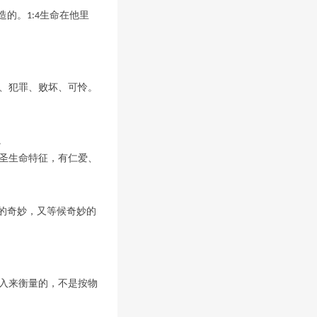
造的。
生命在他里
1:4
、犯罪、败坏、可怜。
。
圣生命特征，有仁爱、
的奇妙，又等候奇妙的
入来衡量的，不是按物