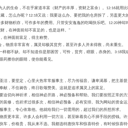
为人的生命，不在乎家道丰富
（财产的丰厚，资财之富余）
。
就用比
12:16
收藏，怎么办呢？
又说：我要这么办。要把我的仓房拆了，另盖更大
12:18
许多财物积存，可作多年的费用。只管安安逸逸的吃喝快乐吧。
神却
12:20
积财，在神面前却不富足的，也是这样。
”
，在神面前富足，得主称赞。
”教会，物质非常富有，属灵却极其贫穷，甚至许多人并未得救，尚未重生。
一样都不缺。却不知道你是那困苦，可怜，贫穷，瞎眼，赤身的。
我
3:18
眼药擦你的眼睛，使你能看见。
圣洁，要坚定，心里火热常常服事主，尽力传福音。谦卑渴慕，把主基督
奉献，不住祷告，终日歌颂赞美。这就是追求属灵上的富足。
要迫切向神祈求，相信神必开路，神必预备和帮助。我们要按照正常的方
的装修，也祈求过很多次，相信神必预备，必有安排。我为网站的资金运
服事主，专心依靠他。他就给我们一切需用的，超过我们的所想所求。
物质更丰富。许多人会利用一切方法，甚至昧着良心不择手段的捞钱。许
快车，价格贵，我从来不选。我都选特惠快车和惊喜特价，有时候惊喜特