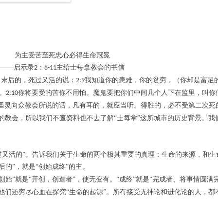
为主受苦至死忠心必得生命冠冕
——启示录
：
主给士每拿教会的书信
2
8-11
，末后的，死过又活的说
：
我知道你的患难，你的贫穷，（你却是富足
2:9
。
你将要受的苦你不用怕。魔鬼要把你们中间几个人下在监里，叫你
2:10
圣灵向众教会所说的话，凡有耳的，就应当听。得胜的，必不受第二次死
”的教会，所以我们不查资料也不去了解“士每拿”这所城市的历史背景。
过又活的
”。告诉我们关于生命的两个极其重要的真理：生命的来源，和生
后的
”，就是“创始成终”的主。
始”就是“开创，创造者”，使无变有。“成终”就是“完成者、将事情圆满
。他们还穷尽心血在探究“生命的起源”。所有接受无神论和进化论的人，都