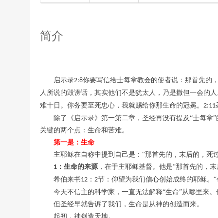
简介
启示录
你要写信给士每拿教会的使者说
：
那首先的
2:8
人所说的毁谤话，其实他们不是犹太人，乃是撒但一会的人
难十日。你务要至死忠心，我就赐给你那生命的冠冕。
2:11
除了《启示录》第一第二章，圣经再没有提及
“士每拿
关键的两个点：生命和苦难。
第一是：生命
主耶稣在自称中提到自己是：
“
那首先的，末后的，死
：生命的来源
，在于主耶稣基督。他是
“
那首先的，末
1
希伯来书
：
节：仰望为我们信心创始成终的耶稣。“创
12
2
今天不信主的科学家，一直无法解释
“生命”从哪里来
但圣经早就告诉了我们，生命是从神的创造而来。
起初，神创造天地。