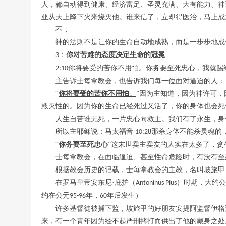
人，都自动得到健康、经济富足、圣灵充满、大有能力、神
亚从天上降下火来烧灭他。谁来信了，立即得医治，马上成
不，
神的法则不是让你的生命自动地成熟，而是一步步地成
：
你对苦难的态度决定生命的冠冕
3
你将要受的苦你不用怕。你务要至死忠心，我就赐
2:10
主告诉士每拿教会，也告诉我们每一位面对逼迫的人：
“
你将要受的苦你不用怕
。
”因为主知道，因为神许可
毁灭性的。因为你的生命已经死过又活了，你的身体也会死
人生自苦谁无死，一片忠心向救主。我们有了永生，身
所以主耶稣说：
马太福音
那杀身体不能杀灵魂的
10:28
“
你务要至死忠心
”这末世卖主卖友的人实在太多了，贪
士每拿教会，在面临逼迫、甚至性命危险时，有没有至
根据教会历史的记载，士每拿教会的主教，名叫坡旅甲
在罗马皇帝安东尼
·庇护（
）时期，大约公
Antoninus Pius
约在公元
年，
年后发生）
95-96
60
许多基督徒被捕下监，坡旅甲的好朋友安提阿监督伊格
来，有一个青年因为经不起严刑拷打而供出了他的藏身之处