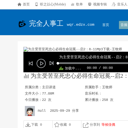

首页

听之以心(Mobile)

歌单

视频专辑

音乐人
完全人事工
wqr.edzx.com
首页
音频
为主受苦至死忠心必得生命冠冕--启2：8
00:00
/
00:00
加载中...

为主受苦至死忠心必得生命冠冕--启2：8
所属分类：
主日讲道
所属歌手：
王牧师
文件大小：77.08M
音乐时长：
今日播放：22 次
累计播放：258 次
null
2025-09-29 分享



下载 0
收藏 0
分享到
等候佳偶