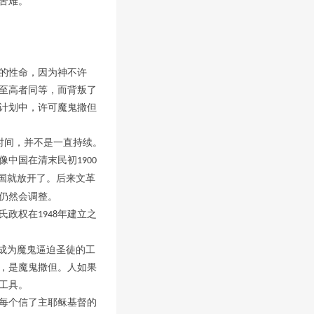
苦难。
的性命，因为神不许
至高者同等，而背叛了
计划中，许可魔鬼撒但
段时间，并不是一直持续。
像中国在清末民初
1900
国就放开了。后来文革
仍然会调整。
氏政权在
年建立之
1948
成为魔鬼逼迫圣徒的工
，是魔鬼撒但。人如果
工具。
每个信了主耶稣基督的