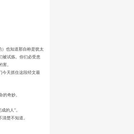
的）也知道那自称是犹太
们被试炼。你们必受患
的害。
我们今天抓住这段经文最
命的奇妙。
完成的人”。
不清楚不知道。