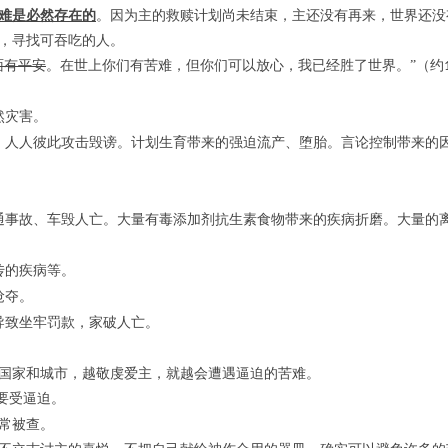
难是必然存在的
。因为主的救赎计划尚未结束，主还没有再来，世界还没
，寻找可吞吃的人。
面有平安
。
在世上你们有苦难，但你们可以放心，我已经胜了世界。
”（约
然灾害。
，人人彼此攻击毁谤。计划生育带来的强迫流产、堕胎。言论控制带来的
通事故、车毁人亡。大量有毒添加剂抗生素食物带来的疾病折磨。大量的
传的疾病等。
抢夺。
导致坐牢罚款，家破人亡。
国家和城市，越敬虔爱主，就越会遭遇逼迫的苦难。
要受逼迫。
常被查。