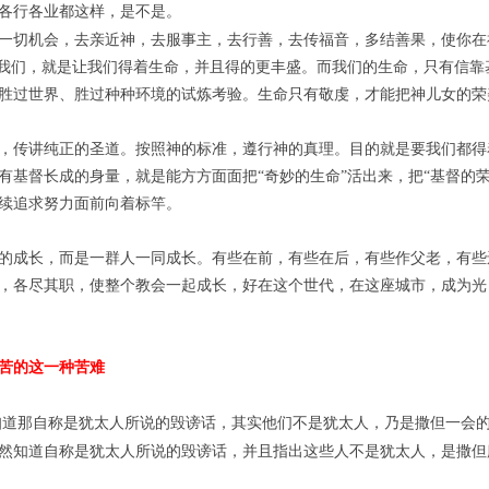
各行各业都这样，是不是。
一切机会，去亲近神，去服事主，去行善，去传福音，多结善果，使你在
救我们，就是让我们得着生命，并且得的更丰盛。而我们的生命，只有信靠
胜过世界、胜过种种环境的试炼考验。生命只有敬虔，才能把神儿女的荣
，传讲纯正的圣道。按照神的标准，遵行神的真理。目的就是要我们都得
有基督长成的身量，就是能方方面面把
“奇妙的生命”活出来，把“基督的
续追求努力面前向着标竿。
的成长，而是一群人一同成长。有些在前，有些在后，有些作父老，有些
，各尽其职，使整个教会一起成长，好在这个世代，在这座城市，成为光
苦的这一种苦难
知道那自称是犹太人所说的毁谤话，其实他们不是犹太人，乃是撒但一会
然知道自称是犹太人所说的毁谤话，并且指出这些人不是犹太人，是撒但