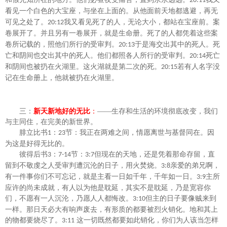
20:11
看见一个白色的大宝座，与坐在上面的。从他面前天地都逃避，再无
可见之处了。
我又看见死了的人，无论大小，都站在宝座前。案
20:12
卷展开了。并且另有一卷展开，就是生命册。死了的人都凭着这些案
卷所记载的，照他们所行的受审判。
于是海交出其中的死人。死
20:13
亡和阴间也交出其中的死人。他们都照各人所行的受审判。
死亡
20:14
和阴间也被扔在火湖里。这火湖就是第二次的死。
若有人名字没
20:15
记在生命册上，他就被扔在火湖里。
三：
新天新地好的无比
：
——生存和生活的环境彻底改变，我们
与主同住，在完美的新世界。
腓立比书
：
节：
我正在两难之间，情愿离世与基督同在。因
1
23
为这是好得无比的。
彼得后书
：
节：
但现在的天地，还是凭着那命存留，直
3
7-14
3:7
留到不敬虔之人受审判遭沉沦的日子，用火焚烧。
亲爱的弟兄啊，
3:8
有一件事你们不可忘记，就是主看一日如千年，千年如一日。
主所
3:9
应许的尚未成就，有人以为他是耽延，其实不是耽延，乃是宽容你
们，不愿有一人沉沦，乃愿人人都悔改。
但主的日子要像贼来到
3:10
一样。那日天必大有响声废去，有形质的都要被烈火销化。地和其上
的物都要烧尽了。
这一切既然都要如此销化，你们为人该当怎样
3:11