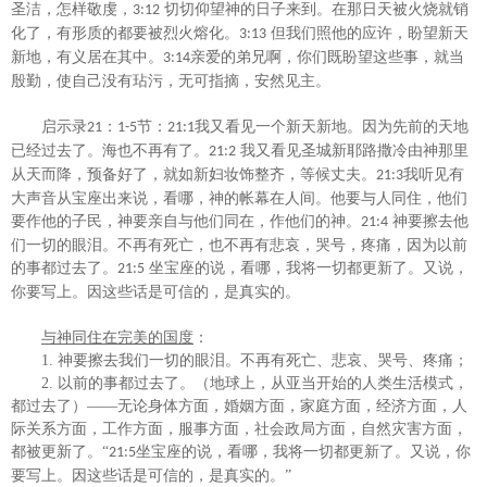
圣洁，怎样敬虔，
切切仰望神的日子来到。在那日天被火烧就销
3:12
化了，有形质的都要被烈火熔化。
但我们照他的应许，盼望新天
3:13
新地，有义居在其中。
亲爱的弟兄啊，你们既盼望这些事，就当
3:14
殷勤，使自己没有玷污，无可指摘，安然见主。
启示录
：
节：
我又看见一个新天新地。因为先前的天地
21
1-5
21:1
已经过去了。海也不再有了。
我又看见圣城新耶路撒冷由神那里
21:2
从天而降，预备好了，就如新妇妆饰整齐，等候丈夫。
我听见有
21:3
大声音从宝座出来说，看哪，神的帐幕在人间。他要与人同住，他们
要作他的子民，神要亲自与他们同在，作他们的神。
神要擦去他
21:4
们一切的眼泪。不再有死亡，也不再有悲哀，哭号，疼痛，因为以前
的事都过去了。
坐宝座的说，看哪，我将一切都更新了。又说，
21:5
你要写上。因这些话是可信的，是真实的。
与神同住在完美的国度
：
1.
神要擦去我们一切的眼泪。不再有死亡、悲哀、哭号、疼痛；
2.
以前的事都过去了。（地球上，从亚当开始的人类生活模式，
都过去了）
——无论身体方面，婚姻方面，家庭方面，经济方面，人
际关系方面，工作方面，服事方面，社会政局方面，自然灾害方面，
都被更新了。“
坐宝座的说，看哪，我将一切都更新了。又说，你
21:5
要写上。因这些话是可信的，是真实的。”