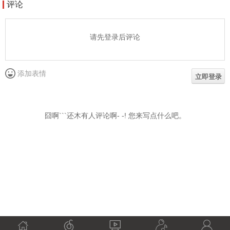




