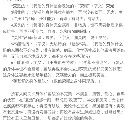
荣耀的
：（复活的身体是会发光的）
“荣耀”
〈字义〉
荣光
2
强壮的：（复活的身体强壮有能力，再也没有软弱、无力、生
3
病；）“强壮”吕译：强壮能力。新译：有能力。有
活力
。
属灵的：（复活的身体完全属灵，非物质，也不需要物质来供
4
应维持，再也不受空气、血液、水和食物的限制）
“灵性”吕译
新译：属灵。
〈字义〉属灵的、属于灵的
。
/
不能玷污：
〈字义〉无玷污的、纯洁不染
。（复活的身体什么
5
脏的东西都不会沾染，没有细菌、病毒、化学药物或其他毒液可以伤
害，无论自然环境或人为，都不复存在这些玷污）
不能衰残：字义：（
不失原有特质
）
不消退
不凋
谢
的
。（复活
6
,
的身体再也不会衰老，容貌再也不会失去那荣耀的光和完美的状态）
这身体这容貌永远是年轻的，充满活力的；而且极其美丽。
和基督的身体相似：（跟他荣耀之身体同形质。）
7
所有人间关乎身体和容貌的不完美、不满意、痛苦、伤心、自卑
的状态，在
“复活”的那一刻，都彻底“改变”了。再没有疾病，无论什
么疾病都不复存在；再没有皱纹，无论什么斑点、黑斑都没有；再没
有老态龙钟，再没有弯腰驼背；再没有身材过胖或过瘦，过矮过黑；
再没有丑人丑脸丑相。一切都是超过你想象的荣美。