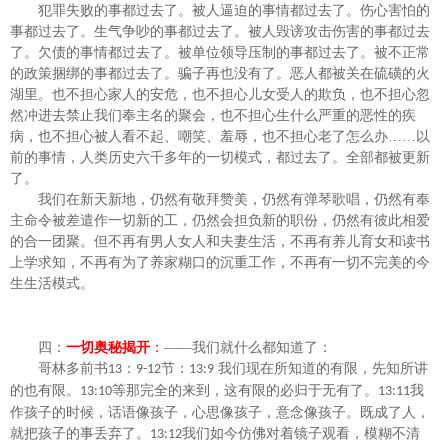
犯罪失败的事都过去了。被人逼迫的事情都过去了。伤心害怕的
事都过去了。生气争吵的事都过去了。被人毁谤攻击伤害的事都过去
了。欠债的事情都过去了。被单位领导压制的事都过去了。被不正常
的政策捆绑的事都过去了。骗子再也没有了。恶人都被关在硫磺的火
湖里。也不担心家人的安危，也不担心儿女受人的欺负，也不担心忽
然冲进去禁止我们奉主名的聚会，也不担心生什么严重的恶性的疾
病，也不担心被人看不起、嘲笑、羞辱，也不担心老了怎么办
……以
前的事情，人类历史六千多年的一切模式，都过去了。全部都被更新
了。
我们在新天新地，仍然有敬拜赞美，仍然有弹琴歌唱，仍然有奉
主命令被差遣作一切新的工，仍然会担负新的职份，仍然有彼此相爱
的合一团聚。但不再有男人女人和夫妻生活，不再有养儿育女和读书
上学求知，不再有为了养家糊口的沉重工作，不再有一切不完美的今
生生活模式。
四：
一切奥秘揭开
：
——我们就什么都知道了：
哥林多前书
：
节：
我们现在所知道的有限，先知所讲
13
9-12
13:9
的也有限。
等那完全的来到，这有限的必归于无有了。
我
13:10
13:11
作孩子的时候，话语像孩子，心思像孩子，意念像孩子。既成了人，
就把孩子的事丢弃了。
我们如今仿佛对着镜子观看，模糊不清
13:12