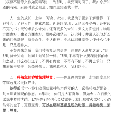
（模糊不清原文作如同猜谜）。到那时，就要面对面了。我如今所知
道的有限。到那时就全知道，如同主知道我一样。
人一生的成长，上学，阅读，求知，就是为了更多了解世界，了
解社会，了解人性，探索未知。但最终发现，无论读多少书，还有读
不完的书；无论求多少未知，还有更多的未知，天文方面也好，物理
方面也好，生命方面也好。最终必须承认：认识神，并且认识他所差
来的耶稣基督，就是永生。不认识神，不承认耶稣基督，便什么也不
是，只是愚昧人。
基督再来之后，我们带着复活的身体，住在新天新地之后，
“到
那时就全知道，如同主知道我一样。”那时不再有什么奥秘待解的未
知之谜。什么都知道了，不再有奥秘，不再有不解，不再去求知，只
想着敬拜赞美，歌颂神伟大。我神真伟大，哈利路亚。
五：
得着主的称赞荣耀尊贵
：
——你最终的赏赐，永恒国度里的
荣耀冠冕和无限产业。
彼得前书
你们这因信蒙神能力保守的人，必能得着所预备，
1:5
-7
到末世要显现的救恩。
因此，你们是大有喜乐，但如今，在百般的
1:6
试炼中暂时忧愁。
叫你们的信心既被试验，就比那被火试验，仍然
1:7
能坏的金子，更显宝贵。
可以在耶稣基督显现的时候，得着称赞，荣
耀，尊贵。