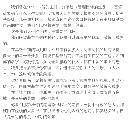
我们曾在
号的主日，分享过《
管理目标的重要
——基督
2025.3.9
徒要确立什么人生目标》，按照天父的美意，根据圣经的真理，所有
基督徒，凡是属神的人，都应该有的这个大目标就是：在主耶稣基督
再来的时候，我们可以得着称赞、荣耀、尊贵。
这是我们人生惟一的，最重要的目标。
我们盼望基督再来的时候，我是可以得着主的称赞、荣耀、尊贵
的。
在基督台前的审判时，不知道有多少人，历世历代的所有圣徒，
像天上的星一样众多，围绕在基督台前。主基督坐在父的右边，叫到
你的名字，称赞你是：又良善又忠心的仆人，你在不多的事上有忠
心，我要把许多事派你管理。可以进来享受你主人的快乐。（太
：
25
、
）这时候何等的荣耀。
21
23
你骑着白马，穿着光明洁白的细麻衣，戴着生命的冠冕，和众圣
徒一起，跟随主基督进入复兴的千禧年国度，是何等的荣耀和尊贵。
在千禧年国度，你和主一同作王，或管理十座城，或管理五座
城，是何等的荣耀，何等的尊贵。
你看到那欺压你的魔鬼撒但和它的差役，一切不悔改的恶人，都
被扔在硫磺的火湖里，在那里遭受他们该有的惩罚，你就感受到，自
己是何等的尊贵，何等的荣耀。