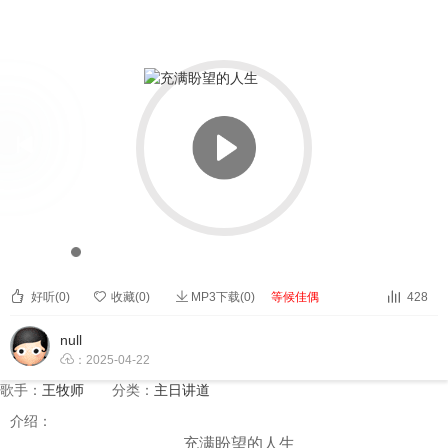


充满盼望的人生


00:00
00:00



好听(
0
)

收藏(
0
)
MP3下载(0)
等候佳偶
428
null

：2025-04-22
歌手：
王牧师
分类：
主日讲道
介绍：
充满盼望的人生