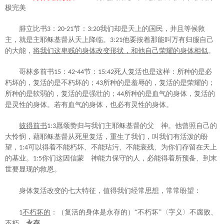
极完美
腓立比书
：
节：
我们却是天上的国民，并且等候救
3
20-21
3:20
主，就是主耶稣基督从天上降临。
他要按着那能叫万有归服自己
3:21
的大能，
将我们这卑贱的身体改变形状，和他自己荣耀的身体相似
。
哥林多前书
：
节：
死人复活也是这样：所种的是必
15
42-44
15:42
朽坏的，复活的是不朽坏的；
所种的是羞辱的，复活的是荣耀的；
43
所种的是软弱的，复活的是强壮的；
所种的是血气的身体，复活的
44
是灵性的身体。若有血气的身体，也必有灵性的身体。
彼得前书
愿颂赞归与我们主耶稣基督的父 神。他曾照自己的
1:3
大怜悯，藉耶稣基督从死里复活，重生了我们，叫我们有活泼的盼
望，
可以得着不能朽坏、不能玷污、不能衰残、为你们存留在天上
1:4
的基业。
你们这因信蒙 神能力保守的人，必能得着所预备、到末
1:5
世要显现的救恩。
身体复活改变的七大特征，值得我们经常思想，常常盼望：
不朽坏的
：（复活的身体是永存的）
“不朽坏”
〈字义〉不腐败、
1
不朽、
永存
。