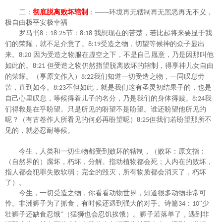
二：
彻底脱离败坏辖制
：
——环境再无辖制再无黑恶再无不义，
极自由极平安极幸福
罗马书
：
节：
我想现在的苦楚，若比起将来要显于我
8
18-25
8:18
们的荣耀，就不足介意了。
受造之物，切望等候神的众子显出
8:19
来。
因为受造之物服在虚空之下，不是自己愿意，乃是因那叫他
8:20
如此的。
但受造之物仍然指望脱离败坏的辖制，得享神儿女自由
8:21
的荣耀。（享原文作入）
我们知道一切受造之物，一同叹息劳
8:22
苦，直到如今。
不但如此，就是我们这有圣灵初结果子的，也是
8:23
自己心里叹息，等候得着儿子的名分，乃是我们的身体得赎。
我
8:24
们得救是在乎盼望。只是所见的盼望不是盼望。谁还盼望他所见的
呢？（有古卷作人所看见的何必再盼望呢）
但我们若盼望那所不
8:25
见的，就必忍耐等候。
今生，人类和一切生物都受到败坏的辖制，（败坏：原文指：
（自然界的）腐坏，朽坏，分解。指动植物都会死；人内在的败坏，
指人都会犯罪失败软弱；完全的毁灭，所有物质都会消灭了，朽坏
了）。
今生，一切受造之物，你看看动物世界，知道很多动物非常可
怜。非洲狮子为了抓食，有时候还遇到强大的对手。诗篇
：
“少
34
10
壮狮子还缺食忍饿”（猛狮也会忍饥挨饿）。狮子若落单了，遇到非