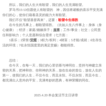
所以，我们的人生大有盼望，我们的人生充满盼望。
罗马书
但愿使人有盼望的 神，因信将诸般的喜乐平安充满
15:13
你们的心，使你们藉着圣灵的能力大有盼望。
我们不仅
“盼望基督再来”，还要：
盼望今生得胜
在今生的凡事上，都盼望得胜。（比如人生八件事上：
身体（身
心健康）；经济；家庭
婚姻亲子；
服事
；工作
事业；社交；公民责
/
/
任和影响力；个人意愿和综合需求
（
七方面：
喜乐；
荣誉
荣耀
；
权力
权利；
财富；
才能
成就；
生存生
1
2
/
3
/
4
5
/
6
活的环境；
在永恒国度里的满足赏赐
）
都能得胜。
7
总结：
在今天，在每一天，我们的心里切慕与神同住，坚持与神建立亲
密的关系，把神和你、你和神的关系，放在生命的首位，放在人生的
第一，使我们的人生，不仅今生，而且永恒。不仅永恒，而且今生，
都充满出人意外的平安，充满奇妙的恩典，有神荣耀的同在。
本会复活节主日讲章
2025.4.20