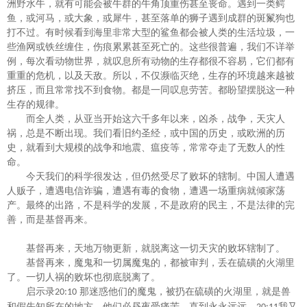
洲野水牛，就有可能会被牛群的牛角顶重伤甚至丧命。遇到一类鳄
鱼，或河马，或大象，或犀牛，甚至落单的狮子遇到成群的斑鬣狗也
打不过。有时候看到海里非常大型的鲨鱼都会被人类的生活垃圾，一
些渔网或铁丝缠住，伤痕累累甚至死亡的。这些很普遍，我们不详举
例，每次看动物世界，就叹息所有动物的生存都很不容易，它们都有
重重的危机，以及天敌。所以，不仅濒临灭绝，生存的环境越来越被
挤压，而且常常找不到食物。都是一同叹息劳苦。都盼望摆脱这一种
生存的规律。
而全人类，从亚当开始这六千多年以来，凶杀，战争，天灾人
祸，总是不断出现。我们看旧约圣经，或中国的历史，或欧洲的历
史，就看到大规模的战争和地震、瘟疫等，常常夺走了无数人的性
命。
今天我们的科学很发达，但仍然受尽了败坏的辖制。中国人遭遇
人贩子，遭遇电信诈骗，遭遇有毒的食物，遭遇一场重病就倾家荡
产。最终的出路，不是科学的发展，不是政府的民主，不是法律的完
善，而是基督再来。
基督再来，天地万物更新，就脱离这一切天灾的败坏辖制了。
基督再来，魔鬼和一切属魔鬼的，都被审判，丢在硫磺的火湖里
了。一切人祸的败坏也彻底脱离了。
启示录
那迷惑他们的魔鬼，被扔在硫磺的火湖里，就是兽
20:10
和假先知所在的地方。他们必昼夜受痛苦，直到永永远远。
我又