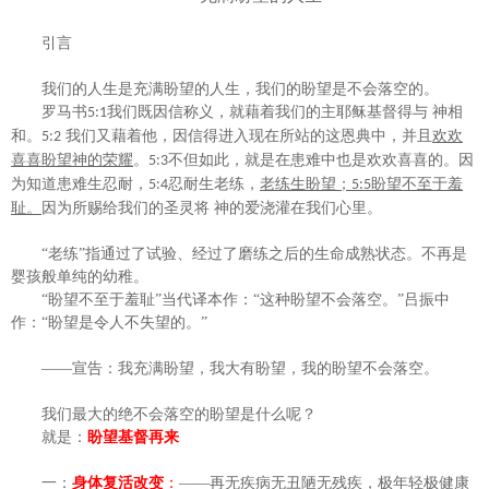
引言
我们的人生是充满盼望的人生，我们的盼望是不会落空的。
罗马书
我们既因信称义，就藉着我们的主耶稣基督得与
神相
5:1
和。
我们又藉着他，因信得进入现在所站的这恩典中，并且
欢欢
5:2
喜喜盼望神的荣耀
。
不但如此，就是在患难中也是欢欢喜喜的。因
5:3
为知道患难生忍耐，
忍耐生老练，
老练生盼望；
盼望不至于羞
5:4
5:5
耻。
因为所赐给我们的圣灵将
神的爱浇灌在我们心里。
“老练”指通过了试验、经过了磨练之后的生命成熟状态。不再是
婴孩般单纯的幼稚。
“盼望不至于羞耻”当代译本作：“这种盼望不会落空。”吕振中
作：“盼望是令人不失望的。”
——宣告：我充满盼望，我大有盼望，我的盼望不会落空。
我们最大的绝不会落空的盼望是什么呢？
就是：
盼望基督再来
一：
身体复活改变
：
——再无疾病无丑陋无残疾，极年轻极健康