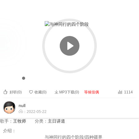


与神同行的四个阶段


00:00
00:00



好听(
0
)

收藏(
0
)
MP3下载(0)
等候佳偶
1114
null

：2022-05-22
歌手：
王牧师
分类：
主日讲道
介绍：
/
与神同行的四个阶段
四种疆界