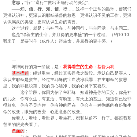
意志，
“行”
“遵行”“做出正确行动的决定”。
——知、信、行、知、信、行……
这样一个正常的循环，使我们
更深认识神，更深认识耶稣基督的救恩，更深认识圣灵的工作，更深
认识属灵的奥秘，更深认识生命的需要。
这个过程，就是：与神同在，与神同行，与主同活，与主同工。
10:10
也是“得着主的生命，并且得的更丰盛”的一个过程。（约
我来了，是要叫羊（或作人）得生命，并且得的更丰盛。）
一
与神同行的第一阶段，是：
我得着主的生命
：基督为我
基本描述
：经过重生，经过真实得救之阶段。承认自己是罪人，
承认主耶稣是救主。经过主耶稣的宝血洗净我罪，在主耶稣的救恩
里，我的罪担脱落，我的良心洁净，我的心灵平安喜乐。
——这个阶段，你因为信了主耶稣，知道神是你的天父，你是神
的儿女，你有永生，有复活，有盼望，有天上的基业。知道你已经罪
得赦免，你有圣灵内住，你有神的同在，你会有一种彻底的身份和生
命的改变，眼光的改变，心思意念的改变。
你看人，看物，看世界，看生死，都和从前不一样了。都照着基
督里的眼光去看了。
负面的
：