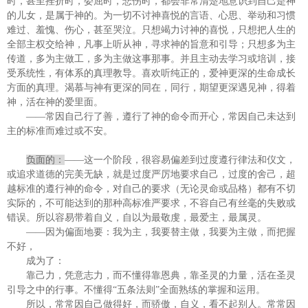
时，甚至挫折时，委屈时，悲伤时，都会非常清楚地意识到自己是神
的儿女，是属于神的。为一切不讨神喜悦的言语、心思、举动和习惯
难过、羞愧、伤心，甚至哭泣。只想竭力讨神的喜悦，只想把人生的
全部主权交给神，凡事上听从神，寻求神的旨意和引导；只想多为主
传道，多为主做工，多为主做这事那事。并且主动去学习或培训，接
受系统性，有体系的真理教导。喜欢听纯正的，爱神更深的生命成长
方面的真理。渴慕与神有更深的同在，同行，期望更深遇见神，得着
神，活在神的爱里面。
——常因自己行了善，遵行了神的命令而开心，常因自己未达到
主的标准而难过或不安。
负面的：
——这一个阶段，很容易偏差到过度遵行律法和仪文，
或追求道德的完美无缺，就是过度严厉地要求自己，过度的舍己，超
越标准的遵行神的命令，对自己的要求（无论灵命或品格）都有不切
实际的，不可能达到的那种高标准严要求，不容自己有丝毫的失败或
错误。所以容易带着自义，自以为最敬虔，最爱主，最属灵。
——因为偏面地要：我为主，我要替主做，我要为主做，而把握
不好，
成为了：
靠己力，凭意志力，而不懂得靠恩典，靠圣灵的力量，活在圣灵
引导之中的行事。不懂得“五条法则”全面熟练的掌握和运用。
所以，常常因自己做得好，而骄傲，自义，看不起别人。常常因