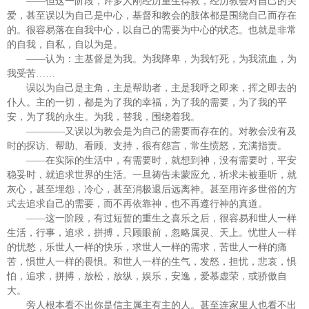
——但这一阶段，许多人刚经历重生得救，经历教会对自己的关
爱，甚至误以为自己是中心，基督和教会的肢体都是围绕自己而存在
的。很容易落在自我中心，以自己的需要为中心的状态。也就是非常
的自我，自私，自以为是。
——认为：主基督是为我。为我降卑，为我钉死，为我流血，为
我受苦……
误以为自己是主角，主是帮助者，主是我呼之即来，挥之即去的
仆人。主的一切，都是为了我的幸福，为了我的需要，为了我的平
安，为了我的永生。为我，替我，围绕着我。
————又误以为教会是为自己的需要而存在的。对教会没有及
时的探访、帮助、看顾、支持，很有怨言，常生愤怒，充满指责。
——在实际的生活中，有需要时，就想到神，没有需要时，平安
稳妥时，就追求世界的生活。一旦祷告未蒙应允，祈求未被垂听，就
灰心，甚至埋怨，冷心，甚至消极退后远离神。甚至用许多世俗的方
式去追求自己的需要，而不再依靠神，也不再遵行神的真道。
——这一阶段，有过短暂的重生之喜乐之后，很容易和世人一样
生活，行事，追求，拼搏，只顾眼前，忽略属灵、天上。忧世人一样
的忧愁，乐世人一样的快乐，求世人一样的需求，苦世人一样的痛
苦，惧世人一样的畏惧。和世人一样的生气，发怒，担忧，悲哀，惧
怕，追求，拼搏，放松，放纵，娱乐，安逸，爱慕虚荣，或骄傲自
大。
旁人根本看不出你是信主属主有主的人。甚至连家里人也看不出