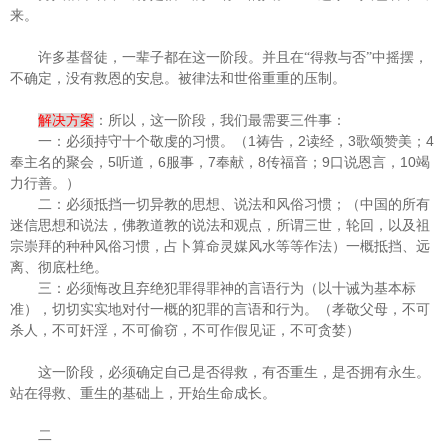
来。
许多基督徒，一辈子都在这一阶段。并且在“得救与否”中摇摆，
不确定，没有救恩的安息。被律法和世俗重重的压制。
解决方案
：所以，这一阶段，我们最需要三件事：
1
2
3
4
一：必须持守十个敬虔的习惯。（
祷告，
读经，
歌颂赞美；
5
6
7
8
9
10
奉主名的聚会，
听道，
服事，
奉献，
传福音；
口说恩言，
竭
力行善。）
二：必须抵挡一切异教的思想、说法和风俗习惯；（中国的所有
迷信思想和说法，佛教道教的说法和观点，所谓三世，轮回，以及祖
宗崇拜的种种风俗习惯，占卜算命灵媒风水等等作法）一概抵挡、远
离、彻底杜绝。
三：必须悔改且弃绝犯罪得罪神的言语行为（以十诫为基本标
准），切切实实地对付一概的犯罪的言语和行为。（孝敬父母，不可
杀人，不可奸淫，不可偷窃，不可作假见证，不可贪婪）
这一阶段，必须确定自己是否得救，有否重生，是否拥有永生。
站在得救、重生的基础上，开始生命成长。
二