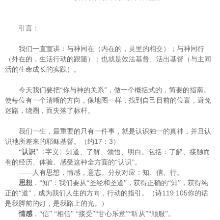
引言：
我们一直宣讲：与神同在（内在的，灵里的相交）；与神同行
（外在的，生活行动的跟随）；也就是效法基督、活出基督（与主同
活的生命成长的实践）。
今天我们要把“你与神的关系”，做一个概括式的，简要的指南。
使每位有一个清晰的方向，像地图一样，找到自己目前的位置，避免
迷路，绕圈，而失落了标杆。
我们一生，最重要的只有一件事，就是认识独一的真神，并且认
17
3
识衪所差来的耶稣基督。（约
：
）
“
认识
”〈字义〉知道、了解、领悟、明白。包括：了解、接触而
有的经历、体验、感受这种全方面的“认识”。
——人有思想，情感，意志。分别对应：知、信、行。
思想
，“知”：我们要从“圣经和圣道”，获得正确的“知”，获得纯
119:105
正的“道”，成为我们人生的方向，行动的指引。（诗
你的话
是我脚前的灯，是我路上的光。）
情感
，“信”
“相信”
“接受”“甘心乐意”“听从”“顺服”。