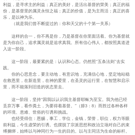
利益，是寻求主的利益；真正的美好，是活出基督的荣美；真正的福
份，是基督里的属灵永恒之福；真正的价值，是为主而活；真正的喜
乐，是以神为乐。
（就是我们曾不断提过的：你和天父的十个第一关系）
这样的合一，你不再是你，乃是基督在你里面活着。你为基督就
是为你自己，追求属灵就是追求真我。所有信心伟人，都按照真道进
入这一阶段。
这一阶段，最要紧的是：认识和心态。仍然照“五条法则”去实
践。
你的心思意念，要主动地，有意识地，充满信心地，坚定地站稳
在救恩里，在新造里，在神的爱里，在圣灵的运行里，在智慧和启示
里，而不能落到旧造的状态里去。
这一阶段，坚持“因我以认识我主基督耶稣为至宝。我为他已经
3
8
丢弃万事，看作粪土，为要得着基督。”（腓
：
）而胜过各种各样
的环境、患难、世俗的引诱和挑战。
也经受得住：恩赐，事工，学位，金钱，荣誉，职位，权力等眼
前利益，今生虚荣的引诱。也摆脱了宗派思想和政治立场对自己的束
缚捆绑，始终以与神同行为一生的目的。以与主同活为生命的标杆。