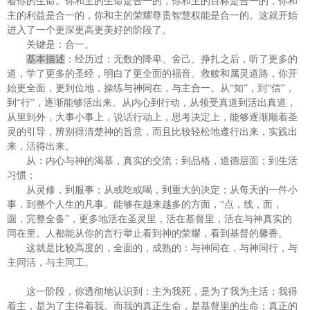
着你的生命。你和主的生命是合一的，你和主的目标是合一的，你和
主的利益是合一的，你和主的荣耀尊贵智慧权能是合一的。这就开始
进入了一个更深更高更美好的阶段了。
关键是：合一。
基本描述
：经历过：无数的降卑、舍己、挣扎之后，听了更多的
道，学了更多的圣经，明白了更全面的福音、救赎和属灵道路，你开
始更全面，更到位地，操练与神同在，与主合一。从“知”，到“信”，
到“行”，逐渐能够活出来。从内心到行动，从领受真道到活出真道，
从里到外，大事小事上，说话行动上，思考决定上，能够逐渐顺着圣
灵的引导，辨别得清楚神的旨意，而且比较轻松地遵行出来，实践出
来，活得出来。
从：内心与神的渴慕，真实的交流；到品格，道德层面；到生活
习惯；
从灵修，到服事；从或吃或喝，到重大的决定；从每天的一件小
事，到整个人生的凡事。能够在越来越多的方面，“点，线，面，
圆，完整全备”，更多地活在圣灵里，活在基督里，活在与神真实的
同在里。人都能从你的言行举止看到神的荣耀，看到基督的馨香。
这就是比较高度的，全面的，成熟的：与神同在，与神同行，与
主同活，与主同工。
这一阶段，你透彻地认识到：主为我死，是为了我为主活；我得
着主，是为了主得着我。而我的真正生命，是基督里的生命；真正的