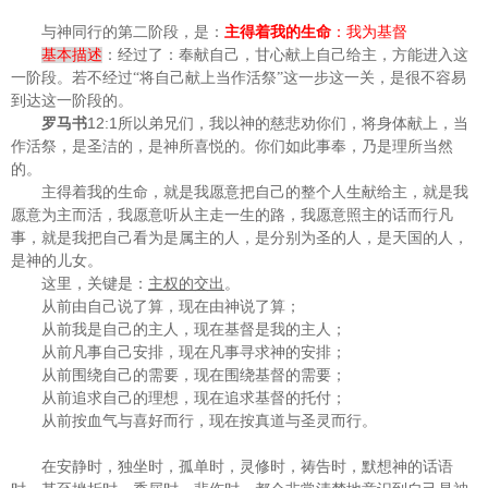
与神同行的第二阶段，是：
主得着我的生命
：我为基督
基本描述
：经过了：奉献自己，甘心献上自己给主，方能进入这
一阶段。若不经过“将自己献上当作活祭”这一步这一关，是很不容易
到达这一阶段的。
12:1
罗马书
所以弟兄们，我以神的慈悲劝你们，将身体献上，当
作活祭，是圣洁的，是神所喜悦的。你们如此事奉，乃是理所当然
的。
主得着我的生命，就是我愿意把自己的整个人生献给主，就是我
愿意为主而活，我愿意听从主走一生的路，我愿意照主的话而行凡
事，就是我把自己看为是属主的人，是分别为圣的人，是天国的人，
是神的儿女。
这里，关键是：
主权的交出
。
从前由自己说了算，现在由神说了算；
从前我是自己的主人，现在基督是我的主人；
从前凡事自己安排，现在凡事寻求神的安排；
从前围绕自己的需要，现在围绕基督的需要；
从前追求自己的理想，现在追求基督的托付；
从前按血气与喜好而行，现在按真道与圣灵而行。
在安静时，独坐时，孤单时，灵修时，祷告时，默想神的话语