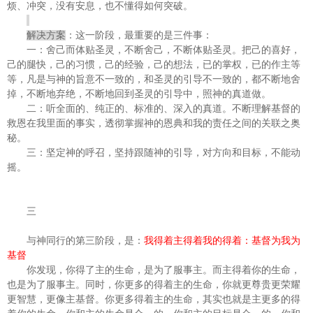
烦、冲突，没有安息，也不懂得如何突破。
解决方案
：这一阶段，最重要的是三件事：
一：舍己而体贴圣灵，不断舍己，不断体贴圣灵。把己的喜好，
己的腿快，己的习惯，己的经验，己的想法，已的掌权，已的作主等
等，凡是与神的旨意不一致的，和圣灵的引导不一致的，都不断地舍
掉，不断地弃绝，不断地回到圣灵的引导中，照神的真道做。
二：听全面的、纯正的、标准的、深入的真道。不断理解基督的
救恩在我里面的事实，透彻掌握神的恩典和我的责任之间的关联之奥
秘。
三：坚定神的呼召，坚持跟随神的引导，对方向和目标，不能动
摇。
三
与神同行的第三阶段，是：
我得着主得着我的得着：基督为我为
基督
你发现，你得了主的生命，是为了服事主。而主得着你的生命，
也是为了服事主。同时，你更多的得着主的生命，你就更尊贵更荣耀
更智慧，更像主基督。你更多得着主的生命，其实也就是主更多的得