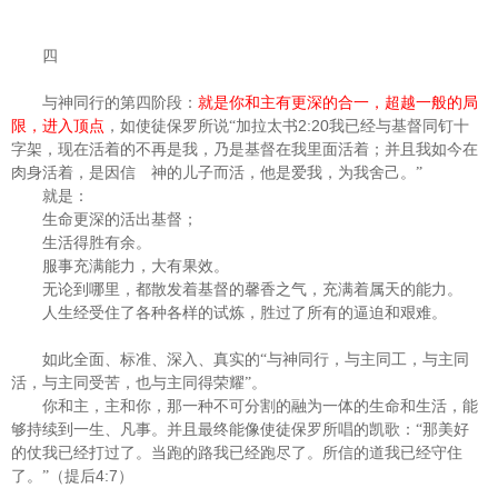
四
与神同行的第四阶段：
就是你和主有更深的合一，超越一般的局
2:20
限，进入顶点
，如使徒保罗所说“加拉太书
我已经与基督同钉十
字架，现在活着的不再是我，乃是基督在我里面活着；并且我如今在
肉身活着，是因信 神的儿子而活，他是爱我，为我舍己。”
就是：
生命更深的活出基督；
生活得胜有余。
服事充满能力，大有果效。
无论到哪里，都散发着基督的馨香之气，充满着属天的能力。
人生经受住了各种各样的试炼，胜过了所有的逼迫和艰难。
如此全面、标准、深入、真实的“与神同行，与主同工，与主同
活，与主同受苦，也与主同得荣耀”。
你和主，主和你，那一种不可分割的融为一体的生命和生活，能
够持续到一生、凡事。并且最终能像使徒保罗所唱的凯歌：“那美好
的仗我已经打过了。当跑的路我已经跑尽了。所信的道我已经守住
4:7
了。”（提后
）