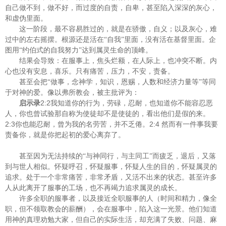
自己做不到，做不好，而过度的自责，自卑，甚至陷入深深的灰心，
和虚伪里面。
这一阶段，最不容易胜过的，就是在骄傲，自义；以及灰心，难
过中的左右摇摆。根源还是活在“自我”里面，没有活在基督里面。企
图用“约伯式的自我努力”达到属灵生命的顶峰。
结果会导致：在服事上，焦头烂额，在人际上，也冲突不断。内
心也没有安息，喜乐。只有痛苦，压力，不安，责备。
甚至会把“做事，念神学，知识，恩赐，人数和经济力量等”等同
于对神的爱。像以弗所教会，被主批评为：
2:2
启示录
我知道你的行为，劳碌，忍耐，也知道你不能容忍恶
人，你也曾试验那自称为使徒却不是使徒的，看出他们是假的来。
2:3
2:4
你也能忍耐，曾为我的名劳苦，并不乏倦。
然而有一件事我要
责备你，就是你把起初的爱心离弃了。
甚至因为无法持续的“与神同行，与主同工”而疲乏，退后，又落
到与世人相似。怀疑呼召，怀疑服事，怀疑人生的目的，怀疑属灵的
追求。处于一个非常痛苦，非常矛盾，又活不出来的状态。甚至许多
人从此离开了服事的工场，也不再竭力追求属灵的成长。
许多全职的服事者，以及接近全职服事的人（时间和精力，像全
职，但不领取教会的薪酬），会在服事中，陷入这一光景。他们知道
用神的真理劝勉大家，但自己的实际生活，却充满了失败、问题、麻