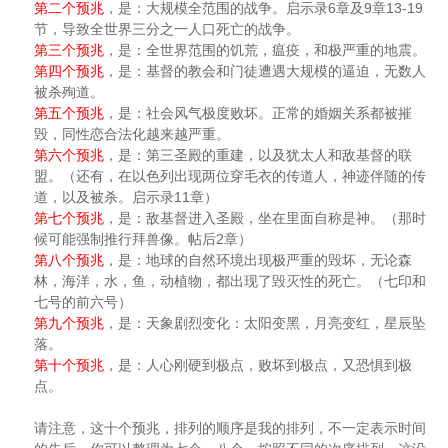
6
9
13-19
第二个预兆
，是：大规模全范围的战争。启示录
章及
章
节，导致全世界三分之一人口死亡的战争。
第三个预兆
，是：全世界范围的饥荒，瘟疫，和极严重的地震。
第四个预兆
，是：基督的教会和门徒遭遇大规模的逼迫，无数人
被杀殉道。
第五个预兆
，是：社会风气极度败坏。正常的婚姻关系都被摧
毁，同性恋合法化越来越严重。
第六个预兆
，是：第三圣殿的重建，以及犹太人和敌基督的联
盟。（还有，在以色列出现两位穿毛衣的传道人，神迹伴随的传
11
道，以及被杀。启示录
章）
第七个预兆
，是：敌基督进入圣殿，坐在里面自称是神。（那时
2
候可能强制推行拜兽像。帖后
章）
第八个预兆
，是：地球的自然环境出现极严重的毁坏，无论森
林，海洋，水，鱼，动植物，都出现了毁灭性的死亡。（七印和
七号的前六号）
第九个预兆
，是：天象剧烈变化：太阳变黑，月亮变红，星辰坠
落。
第十个预兆
，是：人心刚硬到极点，败坏到极点，又恐惧到极
点。
请注意，这十个预兆，排列的顺序是我的排列，不一定表示时间