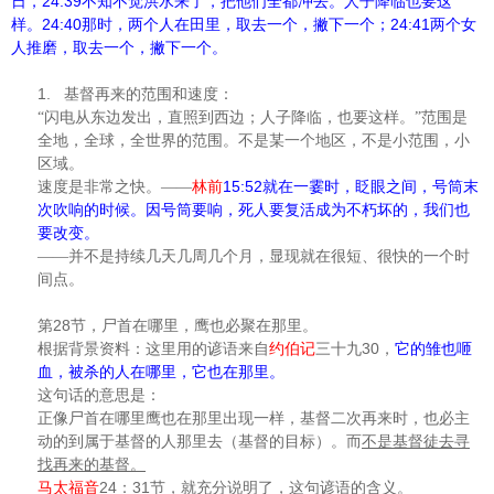
24:39
日，
不知不觉洪水来了，把他们全都冲去。人子降临也要这
24:40
24:41
样。
那时，两个人在田里，取去一个，撇下一个；
两个女
人推磨，取去一个，撇下一个。
1.
基督再来的范围和速度：
“闪电从东边发出，直照到西边；人子降临，也要这样。”范围是
全地，全球，全世界的范围。不是某一个地区，不是小范围，小
区域。
15:52
速度是非常之快。——
林前
就在一霎时，眨眼之间，号筒末
次吹响的时候。因号筒要响，死人要复活成为不朽坏的，我们也
要改变。
——并不是持续几天几周几个月，显现就在很短、很快的一个时
间点。
28
第
节，尸首在哪里，鹰也必聚在那里。
30
根据背景资料：这里用的谚语来自
约伯记
三十九
，
它的雏也咂
血，被杀的人在哪里，它也在那里。
这句话的意思是：
正像尸首在哪里鹰也在那里出现一样，基督二次再来时，也必主
动的到属于基督的人那里去（基督的目标）。而
不是基督徒去寻
找再来的基督。
24
31
马太福音
：
节，就充分说明了，这句谚语的含义。