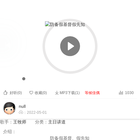


防备假基督假先知


00:00
00:00



好听(
0
)

收藏(
0
)
MP3下载(1)
等候佳偶
1030
null

：2022-05-01
歌手：
王牧师
分类：
主日讲道
介绍：
防备假基督、假先知