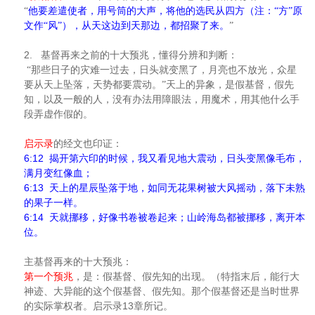
“
他要差遣使者，用号筒的大声，将他的选民从四方（注：“方”原
文作“风”），从天这边到天那边，都招聚了来。
”
2.
基督再来之前的十大预兆，懂得分辨和判断：
“那些日子的灾难一过去，日头就变黑了，月亮也不放光，众星
要从天上坠落，天势都要震动。”天上的异象，是假基督，假先
知，以及一般的人，没有办法用障眼法，用魔术，用其他什么手
段弄虚作假的。
启示录
的经文也印证：
6:12
揭开第六印的时候，我又看见地大震动，日头变黑像毛布，
满月变红像血；
6:13
天上的星辰坠落于地，如同无花果树被大风摇动，落下未熟
的果子一样。
6:14
天就挪移，好像书卷被卷起来；山岭海岛都被挪移，离开本
位。
主基督再来的十大预兆：
第一个预兆
，是：假基督、假先知的出现。（特指末后，能行大
神迹、大异能的这个假基督、假先知。那个假基督还是当时世界
13
的实际掌权者。启示录
章所记。