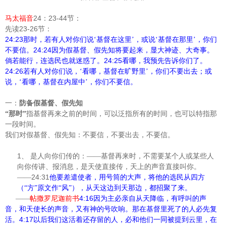
24
23-44
马太福音
：
节：
23-26
先读
节：
24:23
那时，若有人对你们说‘基督在这里’，或说‘基督在那里’，你们
24:24
不要信。
因为假基督、假先知将要起来，显大神迹、大奇事。
24:25
倘若能行，连选民也就迷惑了。
看哪，我预先告诉你们了。
24:26
若有人对你们说，‘看哪，基督在旷野里’，你们不要出去；或
说，‘看哪，基督在内屋中’，你们不要信。
一：
防备假基督、假先知
“那时”
指基督再来之前的时间，可以泛指所有的时间，也可以特指那
一段时间。
我们对假基督、假先知：不要信，不要出去，不要信。
1、
是人向你们传的：——基督再来时，不需要某个人或某些人
向你传讲、报消息，是天使直接传，天上的声音直接叫你。
24:31
——
他要差遣使者，用号筒的大声，将他的选民从四方
（“方”原文作“风”），从天这边到天那边，都招聚了来。
4:16
——
帖撒罗尼迦前书
因为主必亲自从天降临，有呼叫的声
音，和天使长的声音，又有神的号吹响。那在基督里死了的人必先复
4:17
活。
以后我们这活着还存留的人，必和他们一同被提到云里，在