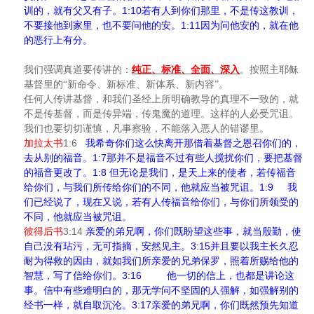
1:10
训的，就有父又有子。
若有人到你们那里，不是传这教训，
1:11
不要接他到家里，也不要问他的安。
因为问他安的，就在他
的恶行上有分。
我们强调真道要传讲的：
纯正、标准、全面、深入
。按照主耶稣
基督里的“新命令、新标准、新体系、新内容”。
任何人传讲基督，和我们圣经上所明确教导的真理不一致的，就
不是传基督，而是传异端，传鬼魔的道理。这样的人必受咒诅。
我们也要切切谨慎，凡事察验，不能落入恶人的错谬里。
1:6
加拉太书
我希奇你们这么快离开那借着基督之恩召你们的，
1:7
去从别的福音。
那并不是福音不过有些人搅扰你们，要把基督
1:8
的福音更改了。
但无论是我们，是天上来的使者，若传福音
1:9
给你们，与我们所传给你们的不同，他就应当被咒诅。
我
们已经说了，现在又说，若有人传福音给你们，与你们所领受的
不同，他就应当被咒诅。
3:14
彼得后书
亲爱的弟兄啊，你们既盼望这些事，就当殷勤，使
3:15
自己没有玷污，无可指摘，安然见主。
并且要以我主长久忍
耐为得救的因由，就如我们所亲爱的兄弟保罗，照着所赐给他的
3:16
智慧，写了信给你们。
他一切的信上，也都是讲论这
事。信中有些难明白的，那无学问不坚固的人强解，如强解别的
3:17
经书一样，就自取沉沦。
亲爱的弟兄啊，你们既然预先知道