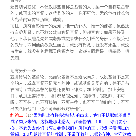
得分辨。
还要切切提醒，不仅仅那些自称是基督的人，某一个自称是基督
的，或再来的基督，这些具体的人，你不可信。无论他有什么伟
大光荣的宣传经历眩目成就。
而且，所有自称惟一的先知，惟一的仆人，惟一的使者，虽然没
有自称基督，也不敢公然自称是基督，但却宣称：如果不接受
他，不承认他是先知或老师或使者或什么别样的身份，不接受他
的教导，不到他的教派里面去，就没有得救，就没有永生，就没
有生命，就没有各样属天的福之类，这些人同样是：假基督、假
先知。
还有另外一些：
宣讲错误的基督论。比如说基督不是道成肉身。或说基督不是完
全的人，或说基督不是完全的神，或说基督是受造的，并不是与
神同等；或说基督的救恩还要加上律法，加上割礼，加上安息
日，或加上善行等。同样都是假先知，假师傅，假教师。不可
听，不可信，也不可接触，不可来往，也不可问他们的安，不可
出去跟随他们，也不可奉献钱财给他们。
1:7
约翰二书
因为世上有许多迷惑人的出来，他们不认耶稣基督是
1:8
成了肉身来的。这就是那迷惑人，敌基督的。
你们要小
心，不要失去你们（有古卷作我们）所作的工，乃要得着满足的
1:9
赏赐。
凡越过基督的教训，不常守着的，就没有神。常守这教