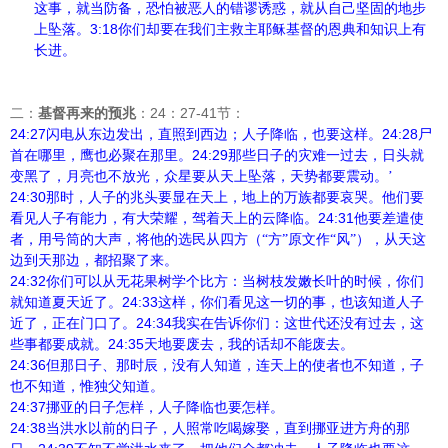
这事，就当防备，恐怕被恶人的错谬诱惑，就从自己坚固的地步
3:18
上坠落。
你们却要在我们主救主耶稣基督的恩典和知识上有
长进。
24
27-41
二：
基督再来的预兆
：
：
节：
24:27
24:28
闪电从东边发出，直照到西边；人子降临，也要这样。
尸
24:29
首在哪里，鹰也必聚在那里。
那些日子的灾难一过去，日头就
变黑了，月亮也不放光，众星要从天上坠落，天势都要震动。’
24:30
那时，人子的兆头要显在天上，地上的万族都要哀哭。他们要
24:31
看见人子有能力，有大荣耀，驾着天上的云降临。
他要差遣使
者，用号筒的大声，将他的选民从四方（“方”原文作“风”），从天这
边到天那边，都招聚了来。
24:32
你们可以从无花果树学个比方：当树枝发嫩长叶的时候，你们
24:33
就知道夏天近了。
这样，你们看见这一切的事，也该知道人子
24:34
近了，正在门口了。
我实在告诉你们：这世代还没有过去，这
24:35
些事都要成就。
天地要废去，我的话却不能废去。
24:36
但那日子、那时辰，没有人知道，连天上的使者也不知道，子
也不知道，惟独父知道。
24:37
挪亚的日子怎样，人子降临也要怎样。
24:38
当洪水以前的日子，人照常吃喝嫁娶，直到挪亚进方舟的那