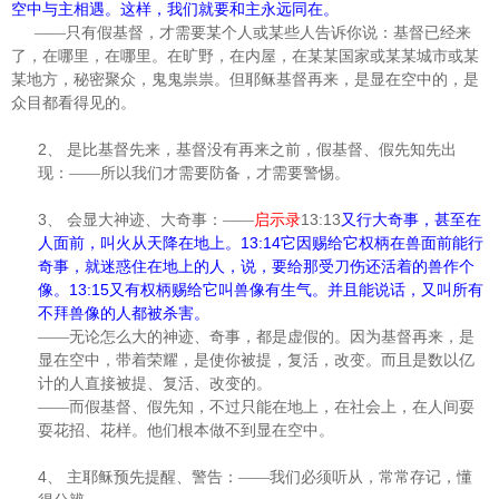
空中与主相遇。这样，我们就要和主永远同在。
——只有假基督，才需要某个人或某些人告诉你说：基督已经来
了，在哪里，在哪里。在旷野，在内屋，在某某国家或某某城市或某
某地方，秘密聚众，鬼鬼祟祟。但耶稣基督再来，是显在空中的，是
众目都看得见的。
2、
是比基督先来，基督没有再来之前，假基督、假先知先出
现：——所以我们才需要防备，才需要警惕。
3、
13:13
会显大神迹、大奇事：——
启示录
又行大奇事，甚至在
13:14
人面前，叫火从天降在地上。
它因赐给它权柄在兽面前能行
奇事，就迷惑住在地上的人，说，要给那受刀伤还活着的兽作个
13:15
像。
又有权柄赐给它叫兽像有生气。并且能说话，又叫所有
不拜兽像的人都被杀害。
——无论怎么大的神迹、奇事，都是虚假的。因为基督再来，是
显在空中，带着荣耀，是使你被提，复活，改变。而且是数以亿
计的人直接被提、复活、改变的。
——而假基督、假先知，不过只能在地上，在社会上，在人间耍
耍花招、花样。他们根本做不到显在空中。
4、
主耶稣预先提醒、警告：——我们必须听从，常常存记，懂