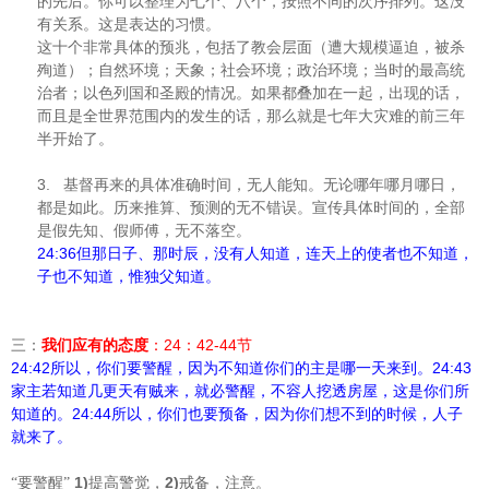
的先后。你可以整理为七个、八个，按照不同的次序排列。这没
有关系。这是表达的习惯。
这十个非常具体的预兆，包括了教会层面（遭大规模逼迫，被杀
殉道）；自然环境；天象；社会环境；政治环境；当时的最高统
治者；以色列国和圣殿的情况。如果都叠加在一起，出现的话，
而且是全世界范围内的发生的话，那么就是七年大灾难的前三年
半开始了。
3.
基督再来的具体准确时间，无人能知。无论哪年哪月哪日，
都是如此。历来推算、预测的无不错误。宣传具体时间的，全部
是假先知、假师傅，无不落空。
24:36
但那日子、那时辰，没有人知道，连天上的使者也不知道，
子也不知道，惟独父知道。
24
42-44
三：
我们应有的态度
：
：
节
24:42
24:43
所以，你们要警醒，因为不知道你们的主是哪一天来到。
家主若知道几更天有贼来，就必警醒，不容人挖透房屋，这是你们所
24:44
知道的。
所以，你们也要预备，因为你们想不到的时候，人子
就来了。
1)
2)
“要警醒”
提高警觉，
戒备，注意。